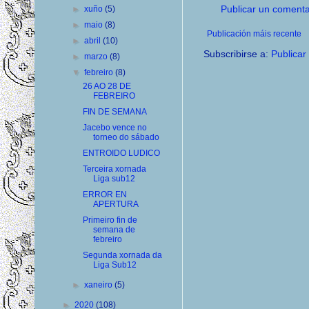
Publicar un comenta
►
xuño
(5)
►
maio
(8)
Publicación máis recente
►
abril
(10)
Subscribirse a:
Publicar
►
marzo
(8)
▼
febreiro
(8)
26 AO 28 DE
FEBREIRO
FIN DE SEMANA
Jacebo vence no
torneo do sábado
ENTROIDO LUDICO
Terceira xornada
Liga sub12
ERROR EN
APERTURA
Primeiro fin de
semana de
febreiro
Segunda xornada da
Liga Sub12
►
xaneiro
(5)
►
2020
(108)