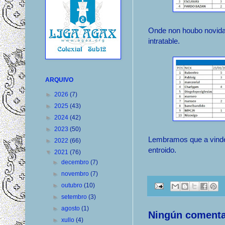
Onde non houbo novidad
intratable.
ARQUIVO
►
2026
(7)
►
2025
(43)
►
2024
(42)
►
2023
(50)
Lembramos que a vinde
►
2022
(66)
entroido.
▼
2021
(76)
►
decembro
(7)
►
novembro
(7)
►
outubro
(10)
►
setembro
(3)
►
agosto
(1)
Ningún comenta
►
xullo
(4)