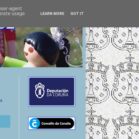
 user-agent
nerate usage
LEARN MORE
GOT IT
es