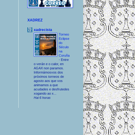
XADREZ
xadrecista
Torneo
Eclipse
do
Século
na
Coruña
-
Entre
o verán e o calor, en
AGAX non paramos.
Informámosvos dos
próximos torneos de
agosto aos que vos
animamos a que
acudades e desfrutedes
xogando ao x...
Hai 6 horas