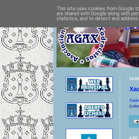
This site uses cookies from Google to 
are shared with Google along with per
statistics, and to detect and address
19 D
Xad
Xadre
(cate
4 DE