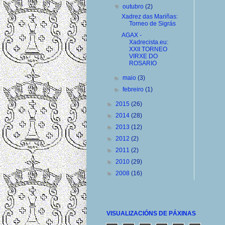
▼
outubro
(2)
Xadrez das Mariñas:
Torneo de Sigrás
AGAX -
Xadrecista.eu:
XXII TORNEO
VIRXE DO
ROSARIO
►
maio
(3)
►
febreiro
(1)
►
2015
(26)
►
2014
(28)
►
2013
(12)
►
2012
(2)
►
2011
(2)
►
2010
(29)
►
2008
(16)
VISUALIZACIÓNS DE PÁXINAS