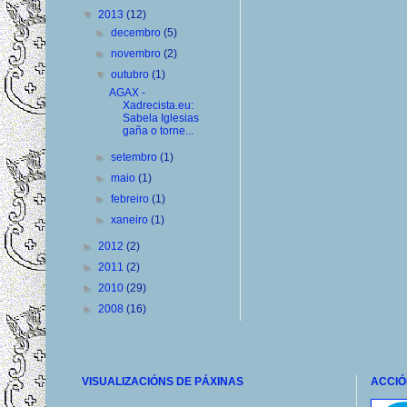
▼
2013
(12)
►
decembro
(5)
►
novembro
(2)
▼
outubro
(1)
AGAX -
Xadrecista.eu:
Sabela Iglesias
gaña o torne...
►
setembro
(1)
►
maio
(1)
►
febreiro
(1)
►
xaneiro
(1)
►
2012
(2)
►
2011
(2)
►
2010
(29)
►
2008
(16)
VISUALIZACIÓNS DE PÁXINAS
ACCIÓ