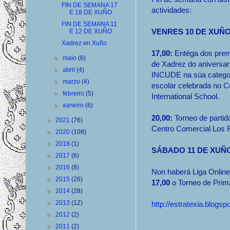
FIN DE SEMANA 17
actividades:
E 18 DE XUÑO
FIN DE SEMANA 11
VENRES 10 DE XUÑO
E 12 DE XUÑO
Xadrez en Xuño
17,00:
Entéga dos prem
►
maio
(6)
de Xadrez do aniversar
►
abril
(4)
INCUDE na súa categor
►
marzo
(4)
escolar celebrada no C
►
febreiro
(5)
International School.
►
xaneiro
(6)
20,00:
Torneo de partid
►
2021
(76)
Centro Comercial Los 
►
2020
(108)
►
2018
(1)
SÁBADO 11 DE XUÑO
►
2017
(6)
►
2016
(8)
Non haberá Liga Online 
►
2015
(26)
17,00
o Torneo de Prim
►
2014
(28)
►
2013
(12)
http://estratexia.blogs
►
2012
(2)
►
2011
(2)