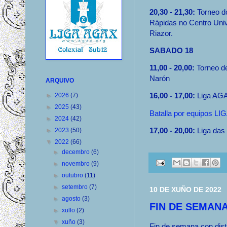
20,30 - 21,30:
Torneo do
Rápidas no Centro Univ
Riazor.
SABADO 18
11,00 - 20,00:
Torneo d
Narón
ARQUIVO
16,00 - 17,00:
Liga AG
►
2026
(7)
►
2025
(43)
Batalla por equipos LI
►
2024
(42)
17,00 - 20,00:
Liga das 
►
2023
(50)
▼
2022
(66)
►
decembro
(6)
►
novembro
(9)
►
outubro
(11)
►
setembro
(7)
10 DE XUÑO DE 2022
►
agosto
(3)
FIN DE SEMANA
►
xullo
(2)
▼
xuño
(3)
Fin de semana con dist