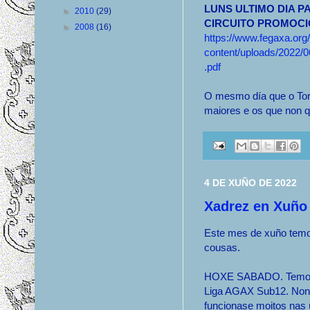
LUNS ULTIMO DIA 
►
2010
(29)
CIRCUITO PROMOCIO
►
2008
(16)
https://www.fegaxa.org
content/uploads/20
.pdf
O mesmo día que o Tor
maiores e os que non qu
4 DE XUÑO DE 2022
Xadrez en Xuño
Este mes de xuño temo
cousas.
HOXE SABADO. Temos
Liga AGAX Sub12. Non
funcionase moitos nas 