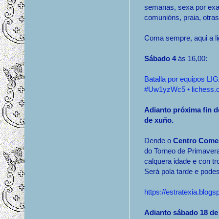
semanas, sexa por ex
comunións, praia, otras
Coma sempre, aqui a l
Sábado 4
ás 16,00:
Batalla por equipos 
#Uw1yzWc5 • lichess.
Adianto próxima fin d
de xuño.
Dende o
Centro Comer
do Torneo de Primavera.
calquera idade e con t
Será pola tarde e podes
https://estratexia.blog
Adianto sábado 18 de