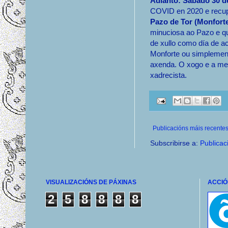
Adianto: Sábado 30 d
COVID en 2020 e recup
Pazo de Tor (Monfort
minuciosa ao Pazo e qu
de xullo como día de ac
Monforte ou simplement
axenda. O xogo e a mes
xadrecista.
Publicacións máis recente
Subscribirse a:
Publicac
VISUALIZACIÓNS DE PÁXINAS
ACCIÓ
2
5
8
8
8
8