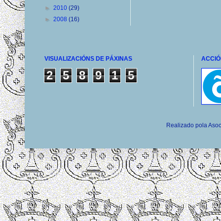
►
2010
(29)
►
2008
(16)
VISUALIZACIÓNS DE PÁXINAS
ACCIÓ
2
5
8
9
1
5
Realizado pola Asoc