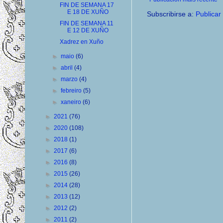
FIN DE SEMANA 17
E 18 DE XUÑO
Subscribirse a:
Publicar
FIN DE SEMANA 11
E 12 DE XUÑO
Xadrez en Xuño
►
maio
(6)
►
abril
(4)
►
marzo
(4)
►
febreiro
(5)
►
xaneiro
(6)
►
2021
(76)
►
2020
(108)
►
2018
(1)
►
2017
(6)
►
2016
(8)
►
2015
(26)
►
2014
(28)
►
2013
(12)
►
2012
(2)
►
2011
(2)