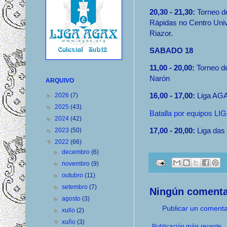
20,30 - 21,30:
Torneo do
Rápidas no Centro Univ
Riazor.
SABADO 18
11,00 - 20,00:
Torneo d
Narón
ARQUIVO
16,00 - 17,00:
Liga AG
►
2026
(7)
►
2025
(43)
Batalla por equipos LI
►
2024
(42)
17,00 - 20,00:
Liga das 
►
2023
(50)
▼
2022
(66)
►
decembro
(6)
►
novembro
(9)
►
outubro
(11)
►
setembro
(7)
Ningún comenta
►
agosto
(3)
Publicar un comenta
►
xullo
(2)
▼
xuño
(3)
Publicación máis recente