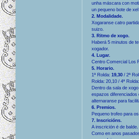
unha máscara con moti
un pequeno bote de xel 
2. Modalidade.
Xogaranse catro partid
suizo.
3. Ritmo de xogo.
Haberá 5 minutos de t
xogador.
4. Lugar.
Centro Comercial Los 
5. Horario.
1ª Rolda:
19,30
/ 2ª Rol
Rolda: 20,10 / 4ª Rolda
Dentro da sala de xogo
espazos diferenciados
alternaranse para facili
6. Premios.
Pequeno trofeo para os 
7. Inscricións.
A inscrición é de balde.
Como en anos pasados 