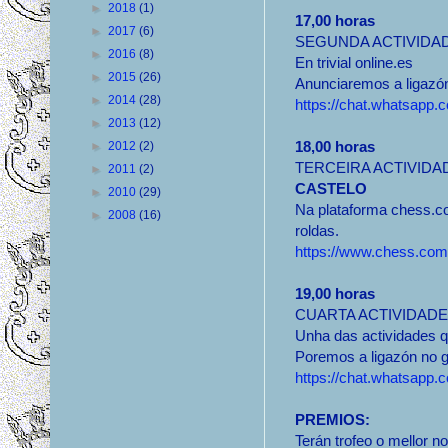
►
2018
(1)
17,00 horas
►
2017
(6)
SEGUNDA ACTIVIDAD
►
2016
(8)
En trivial online.es
►
2015
(26)
Anunciaremos a ligazó
►
2014
(28)
https://chat.whatsa
►
2013
(12)
18,00 horas
►
2012
(2)
TERCEIRA ACTIVIDA
►
2011
(2)
CASTELO
►
2010
(29)
Na plataforma chess.co
►
2008
(16)
roldas.
https://www.chess.com
19,00 horas
CUARTA ACTIVIDADE
Unha das actividades 
Poremos a ligazón no 
https://chat.whatsa
PREMIOS:
Terán trofeo o mellor n