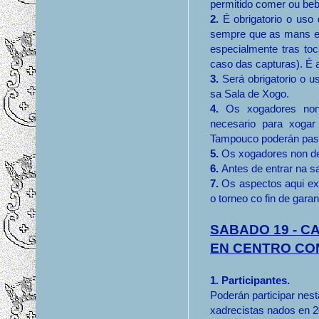
permitido comer ou beb
2.
É obrigatorio o uso
sempre que as mans en
especialmente tras toc
caso das capturas). É 
3.
Será obrigatorio o u
sa Sala de Xogo.
4.
Os xogadores no
necesario para xogar 
Tampouco poderán pase
5.
Os xogadores non deb
6.
Antes de entrar na s
7.
Os aspectos aqui ex
o torneo co fin de gara
SABADO 19 - C
EN CENTRO CO
1. Participantes.
Poderán participar nes
xadrecistas nados en 