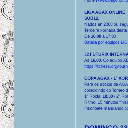
Info en
www.deporcultu
LIGA AGAX ONLINE
SUB12
.
Nados en 2008 ou segu
Terceira xornada desta 
De
16,00
a 17,00
Batalla por equipos L
32
FUTURIX INTERN
Ás
16,00
. Co equipo 
https://lichess.org/t
COPA AGAX - 1ª XO
Para os socios de AGA
coincidindo co Torneo 
1ª Rolda:
18,30
/ 2ª Ro
Ritmo: 15 minutos finis
Inscribete mandando c
DOMINGO 13