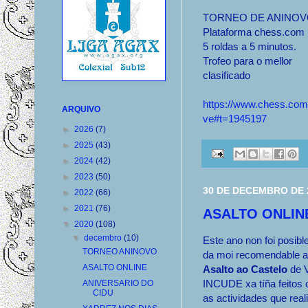
TORNEO DE ANINO
Plataforma chess.com
5 roldas a 5 minutos.
Trofeo para o mellor
clasificado
https://www.chess.com/
ARQUIVO
ve#t=1945197
►
2026
(7)
►
2025
(43)
►
2024
(42)
►
2023
(50)
30 DE DECEMBRO DE 
►
2022
(66)
►
2021
(76)
ASALTO ONLIN
▼
2020
(108)
▼
decembro
(10)
Este ano non foi posibl
TORNEO ANINOVO
da moi recomendable a
ASALTO ONLINE
Asalto ao Castelo
de V
INCUDE xa tíña feitos 
ANIVERSARIO DO
CIDU
as actividades que reali