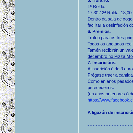
5. Horario.
1ª Rolda:
17,30 / 2ª Rolda: 18,00 
Dentro da sala de xogo
facilitar a desinfeción 
6. Premios.
Trofeo para os tres prim
Todos os anotados reci
Tamén recibirán un val
decembro no Pizza Mov
7. Inscricións.
A inscrición é de 3 euro
Prégase traer a cantid
Como en anos pasados 
perecedeiros.
(en anos anteriores ó d
https://www.facebook.
A ligazón de inscrici
- - - - - - - - - - - - - - - - -