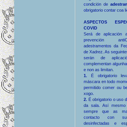
condición de
adestra
obrigatorio contar coa 
ASPECTOS ESPE
COVID
Será de aplicación 
prevención an
adestramentos da Fed
de Xadrez. As seguint
serán de aplicac
complementan algunhas
e non as limitan.
1.
É obrigatorio le
máscara en todo mome
permitido comer ou b
xogo.
2.
É obrigatorio o uso 
da sala. Así mesmo
sempre que as ma
contacto con sup
desinfectadas e es