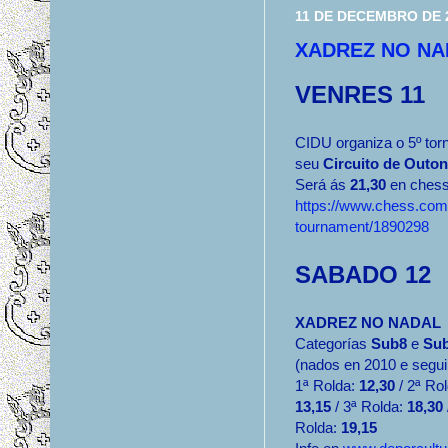
11 DE DECEMBRO DE 
XADREZ NO NA
VENRES 11
CIDU organiza o 5º tor
seu
Circuito de Outo
Será ás
21,30
en ches
https://www.chess.com
tournament/1890298
SABADO 12
XADREZ NO NADAL
Categorías
Sub8
e
Su
(nados en 2010 e segui
1ª Rolda:
12,30
/ 2ª Rol
13,15
/ 3ª Rolda:
18,30
Rolda:
19,15