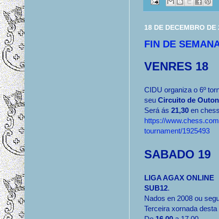
18 DE DECEMBRO DE 
FIN DE SEMAN
VENRES 18
CIDU organiza o 6º tor
seu
Circuito de Outo
Será ás
21,30
en ches
https://www.chess.com
tournament/1925493
SABADO 19
LIGA AGAX ONLINE
SUB12
.
Nados en 2008 ou segu
Terceira xornada desta 
De
16,00
a 17,00