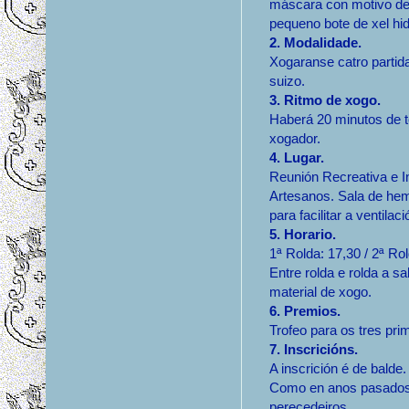
máscara con motivo de
pequeno bote de xel hid
2. Modalidade.
Xogaranse catro partid
suizo.
3. Ritmo de xogo.
Haberá 20 minutos de 
xogador.
4. Lugar.
Reunión Recreativa e I
Artesanos. Sala de he
para facilitar a ventilaci
5. Horario.
1ª Rolda: 17,30 / 2ª Ro
Entre rolda e rolda a s
material de xogo.
6. Premios.
Trofeo para os tres prim
7. Inscricións.
A inscrición é de balde.
Como en anos pasados 
perecedeiros.