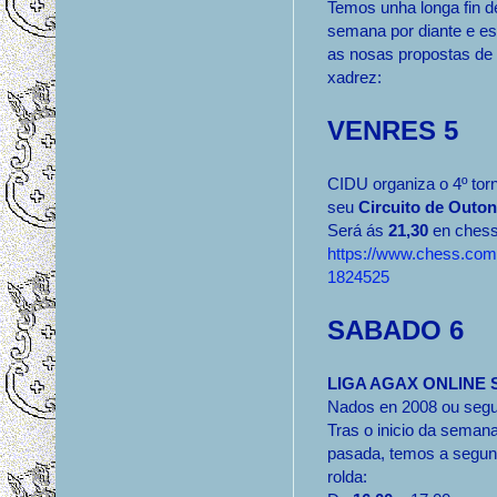
Temos unha longa fin d
semana por diante e es
as nosas propostas de
xadrez:
VENRES 5
CIDU organiza o 4º tor
seu
Circuito de Outo
Será ás
21,30
en ches
https://www.chess.com/
1824525
SABADO 6
LIGA AGAX ONLINE 
Nados en 2008 ou segu
Tras o inicio da seman
pasada, temos a segu
rolda: