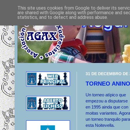
This site uses cookies from Google to deliver its servi
are shared with Google along with performance and secu
statistics, and to detect and address abuse.
31 DE DECEMBRO DE 
TORNEO ANIN
Un torneo atípico que
empezou a disputarse
en 1995 ainda que con
moitas variantes. Agor
un torneo tranquilo para
esta Noitevella.