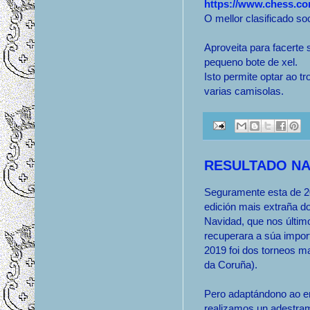
https://www.chess.co
O mellor clasificado so
Aproveita para facerte
pequeno bote de xel.
Isto permite optar ao t
varias camisolas.
RESULTADO NA
Seguramente esta de 20
edición mais extraña d
Navidad, que nos últim
recuperara a súa impor
2019 foi dos torneos m
da Coruña).
Pero adaptándono ao 
realizamos un adestra