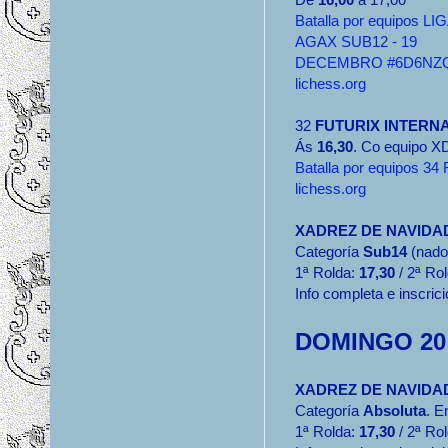
Batalla por equipos LI
AGAX SUB12 - 19
DECEMBRO #6D6NZQ
lichess.org
32
FUTURIX INTERN
Ás
16,30
. Co equipo 
Batalla por equipos
lichess.org
XADREZ DE NAVIDA
Categoría
Sub14
(nado
1ª Rolda:
17,30
/ 2ª Ro
Info completa e inscrici
DOMINGO 20
XADREZ DE NAVIDA
Categoría
Absoluta
. E
1ª Rolda:
17,30
/ 2ª Ro