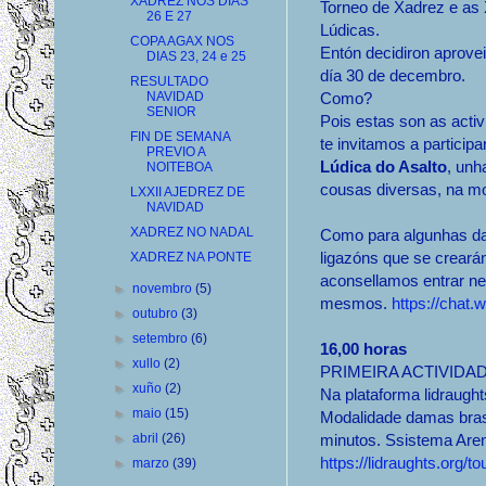
XADREZ NOS DIAS
Torneo de Xadrez e as
26 E 27
Lúdicas.
COPA AGAX NOS
Entón decidiron aprovei
DIAS 23, 24 e 25
día 30 de decembro.
RESULTADO
Como?
NAVIDAD
SENIOR
Pois estas son as acti
FIN DE SEMANA
te invitamos a participa
PREVIO A
Lúdica do Asalto
, unh
NOITEBOA
cousas diversas, na mo
LXXII AJEDREZ DE
NAVIDAD
XADREZ NO NADAL
Como para algunhas da
ligazóns que se crear
XADREZ NA PONTE
aconsellamos entrar n
►
novembro
(5)
mesmos.
https://ch
►
outubro
(3)
►
setembro
(6)
16,00 horas
►
xullo
(2)
PRIMEIRA ACTIVIDAD
►
xuño
(2)
Na plataforma lidraught
►
maio
(15)
Modalidade damas brasi
minutos. Ssistema Are
►
abril
(26)
https://lidraughts.or
►
marzo
(39)