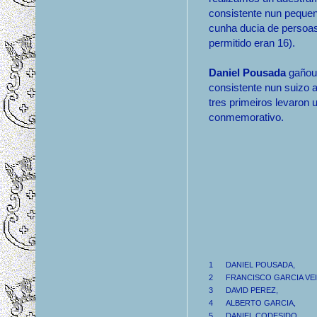
consistente nun pequen
cunha ducia de persoa
permitido eran 16).
Daniel Pousada
gañou
consistente nun suizo a
tres primeiros levaron u
conmemorativo.
1
DANIEL POUSADA,
2
FRANCISCO GARCIA VE
3
DAVID PEREZ,
4
ALBERTO GARCIA,
5
DANIEL CODESIDO,