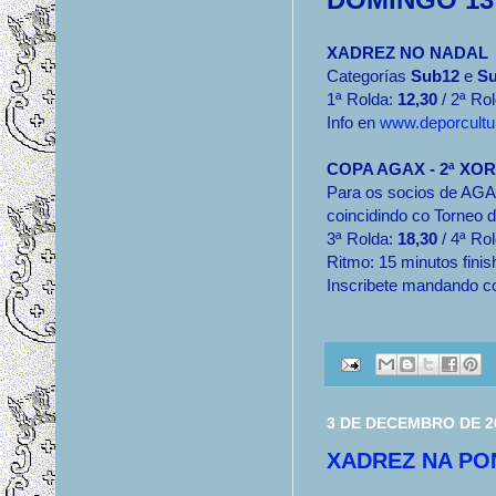
XADREZ NO NADAL
Categorías
Sub12
e
S
1ª Rolda:
12,30
/ 2ª Ro
Info en
www.deporcultu
COPA AGAX - 2ª XO
Para os socios de AGA
coincidindo co Torneo 
3ª Rolda:
18,30
/ 4ª Ro
Ritmo: 15 minutos finis
Inscribete mandando c
3 DE DECEMBRO DE 2
XADREZ NA PO