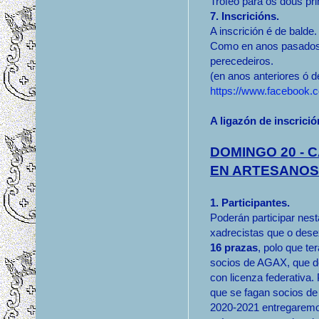
Trofeo para os dous pri
7. Inscricións.
A inscrición é de balde.
Como en anos pasados 
perecedeiros.
(en anos anteriores ó d
https://www.facebook.
A ligazón de inscrici
DOMINGO 20 - 
EN ARTESANOS
1. Participantes.
Poderán participar nes
xadrecistas que o des
16 prazas
, polo que te
socios de AGAX, que d
con licenza federativa.
que se fagan socios d
2020-2021 entregarem