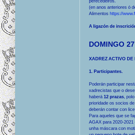
perecedeiros.
(en anos anteriores ó d
Alimentos
https://www
A ligazón de inscrici
DOMINGO 27
XADREZ ACTIVO DE
1. Participantes.
Poderán participar nes
xadrecistas que o des
haberá
12 prazas
, pol
prioridade os socios d
deberán contar con lice
Para aqueles que se fa
AGAX para 2020-2021 
unha máscara con moti
un pequeno bote de xel 