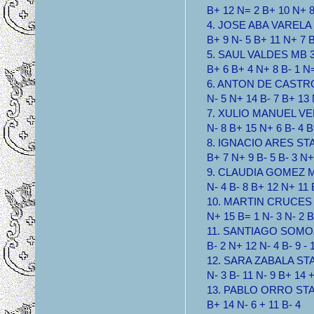
B+ 12 N= 2 B+ 10 N+ 8
4. JOSE ABA VARELA S
B+ 9 N- 5 B+ 11 N+ 7 
5. SAUL VALDES MB 3.
B+ 6 B+ 4 N+ 8 B- 1 N=
6. ANTON DE CASTRO 
N- 5 N+ 14 B- 7 B+ 13
7. XULIO MANUEL VER
N- 8 B+ 15 N+ 6 B- 4 
8. IGNACIO ARES STA 
B+ 7 N+ 9 B- 5 B- 3 N+
9. CLAUDIA GOMEZ MB
N- 4 B- 8 B+ 12 N+ 11 
10. MARTIN CRUCES M
N+ 15 B= 1 N- 3 N- 2 B
11. SANTIAGO SOMOZA
B- 2 N+ 12 N- 4 B- 9 - 
12. SARA ZABALA STA 
N- 3 B- 11 N- 9 B+ 14 
13. PABLO ORRO STA 2
B+ 14 N- 6 + 11 B- 4