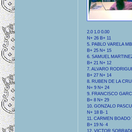
2.0 1.0 0.00
N+ 26 B+ 11
5. PABLO VARELA MB 2
B+ 25 N+ 15
6. SAMUEL MARTINEZ 
B+ 21 N+ 12
7. ALVARO RODRIGUE
B+ 27 N+ 14
8. RUBEN DE LA CRUZ
N= 9 N+ 24
9. FRANCISCO GARCIA
B= 8 N+ 29
10. GONZALO PASCUAL
N+ 18 B- 1
11. CARMEN BOADO WF
B+ 19 N- 4
12. VICTOR SOBRADO