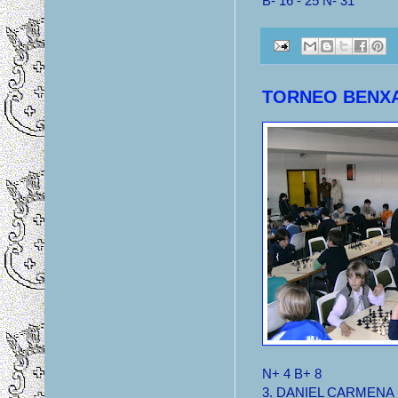
B- 16 - 25 N- 31
TORNEO BENX
N+ 4 B+ 8
3. DANIEL CARMENA M