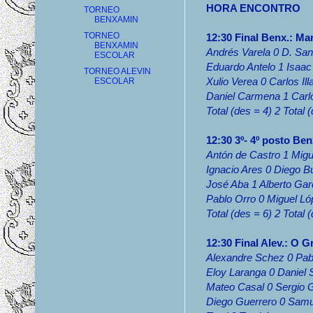
HORA ENCONTRO
TORNEO
BENXAMIN
TORNEO
12:30 Final Benx.: Ma
BENXAMIN
Andrés Varela 0 D. San
ESCOLAR
Eduardo Antelo 1 Isaac
TORNEO ALEVIN
Xulio Verea 0 Carlos Ill
ESCOLAR
Daniel Carmena 1 Carlo
Total (des = 4) 2 Total 
12:30 3º- 4º posto Be
Antón de Castro 1 Migu
Ignacio Ares 0 Diego Bu
José Aba 1 Alberto Gar
Pablo Orro 0 Miguel Ló
Total (des = 6) 2 Total 
12:30 Final Alev.: O G
Alexandre Schez 0 Pabl
Eloy Laranga 0 Daniel 
Mateo Casal 0 Sergio 
Diego Guerrero 0 Samu