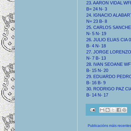
23. AARON VIDAL WFF 
B= 24 N- 3
24. IGNACIO ALABART 
N= 23 B- 8
25. CARLOS SANCHEZ 
N- 5 N- 19
26. JULIO ELIAS CIA 0.
B- 4 N- 18
27. JORGE LORENZO C
N- 7 B- 13
28. IVAN SEOANE WFF 
B- 15 N- 20
29. EDUARDO PEDROC
B- 16 B- 9
30. RODRIGO PAZ CIA 
B- 14 N- 17
Publicacións máis recente