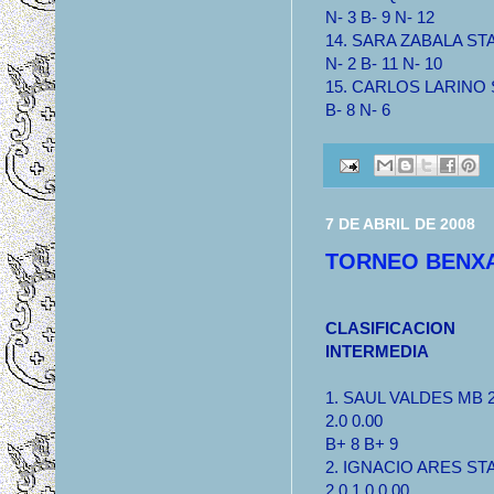
N- 3 B- 9 N- 12
14. SARA ZABALA STA 
N- 2 B- 11 N- 10
15. CARLOS LARINO ST
B- 8 N- 6
7 DE ABRIL DE 2008
TORNEO BENX
CLASIFICACION
INTERMEDIA
1. SAUL VALDES MB 2
2.0 0.00
B+ 8 B+ 9
2. IGNACIO ARES ST
2.0 1.0 0.00