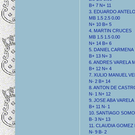
B+ 7 N+ 11
3. EDUARDO ANTEL
MB 1.5 2.5 0.00
N+ 10 B= 5
4. MARTIN CRUCES
MB 1.5 1.5 0.00
N+ 14 B= 6
5. DANIEL CARMENA M
B+ 13 N= 3
6. ANDRES VARELA MB
B+ 12 N= 4
7. XULIO MANUEL VER
N- 2 B+ 14
8. ANTON DE CASTRO 
N- 1 N+ 12
9. JOSE ABA VARELA S
B+ 11 N- 1
10. SANTIAGO SOMOZA
B- 3 N+ 13
11. CLAUDIA GOMEZ M
N- 9 B- 2