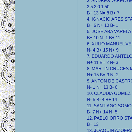
3. ANDRES VARELA 
2.5 3.0 1.50
B+ 13 N= 8 B+ 7
4. IGNACIO ARES STA 
B+ 6 N+ 10 B- 1
5. JOSE ABA VARELA S
B+ 10 N- 1 B+ 11
6. XULIO MANUEL VER
N- 4 B+ 15 N+ 9
7. EDUARDO ANTELO M
N+ 11 B= 2 N- 3
8. MARTIN CRUCES MB
N+ 15 B= 3 N- 2
9. ANTON DE CASTRO 
N- 1 N+ 13 B- 6
10. CLAUDIA GOMEZ M
N- 5 B- 4 B+ 14
11. SANTIAGO SOMOZA
B- 7 N+ 14 N- 5
12. PABLO ORRO STA 1
B+ 13
13. JOAQUIN AZOFRA S