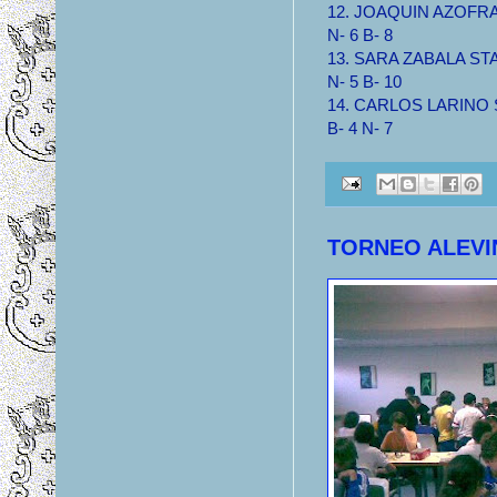
12. JOAQUIN AZOFRA S
N- 6 B- 8
13. SARA ZABALA STA 
N- 5 B- 10
14. CARLOS LARINO ST
B- 4 N- 7
TORNEO ALEVI