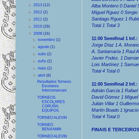
►
2013
(12)
Alba Montero 0 Daniel
Miguel Rguez 0 Sergio
►
2012
(2)
Santiago Rguez 1 Rub
►
2011
(2)
Total 1 Total 3
►
2010
(29)
▼
2008
(16)
11:00 Semifinal 1 Inf
►
novembro
(1)
Jorge Díaz 1 A. Morand
►
agosto
(1)
A. Santamaría 1 Raul Al
►
xullo
(2)
Javier Fndez. 1 Damia
►
xuño
(2)
Lois Martínez 1 Samuel 
►
maio
(2)
Total 4 Total 0
▼
abril
(8)
Resultados Torneos
11:00 Semifinal 2 Inf.
Escolares
Adrián García 1 Rafael
Intercomarcais
David Gómez 1 Miguel
TORNEOS
ESCOLARES
Julián Villar 1 Guillerm
CORUÑA.
Martín Boado 1 Ignaci
EQUIPOS.
Total 4 Total 0
TORNEO ALEVIN
TORNEO
BENXAMIN
FINAIS E TERCEIRO
TORNEO ALEVIN