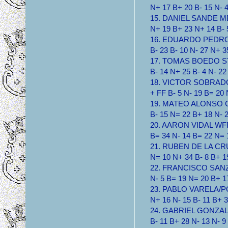
N+ 17 B+ 20 B- 15 N- 4
15. DANIEL SANDE MB 
N+ 19 B+ 23 N+ 14 B- 5
16. EDUARDO PEDROC
B- 23 B- 10 N- 27 N+ 
17. TOMAS BOEDO STA
B- 14 N+ 25 B- 4 N- 2
18. VICTOR SOBRADO 
+ FF B- 5 N- 19 B= 20 
19. MATEO ALONSO CIA
B- 15 N= 22 B+ 18 N- 
20. AARON VIDAL WFF 
B= 34 N- 14 B= 22 N= 
21. RUBEN DE LA CRU
N= 10 N+ 34 B- 8 B+ 1
22. FRANCISCO SANZ C
N- 5 B= 19 N= 20 B+ 1
23. PABLO VARELA/PO
N+ 16 N- 15 B- 11 B+ 3
24. GABRIEL GONZALEZ
B- 11 B+ 28 N- 13 N- 9