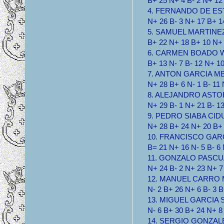
B+ 25 N+ 4 B- 2 N+ 12
4. FERNANDO DE ESTE
N+ 26 B- 3 N+ 17 B+ 1
5. SAMUEL MARTINEZ 
B+ 22 N+ 18 B+ 10 N+ 
6. CARMEN BOADO WFF
B+ 13 N- 7 B- 12 N+ 1
7. ANTON GARCIA MB 4
N+ 28 B+ 6 N- 1 B- 11
8. ALEJANDRO ASTORG
N+ 29 B- 1 N+ 21 B- 1
9. PEDRO SIABA CIDU 
N+ 28 B+ 24 N+ 20 B+
10. FRANCISCO GARCI
B= 21 N+ 16 N- 5 B- 6
11. GONZALO PASCUAL
N+ 24 B- 2 N+ 23 N+ 7 
12. MANUEL CARRO MB
N- 2 B+ 26 N+ 6 B- 3 B
13. MIGUEL GARCIA ST
N- 6 B+ 30 B+ 24 N+ 8 
14. SERGIO GONZALEZ