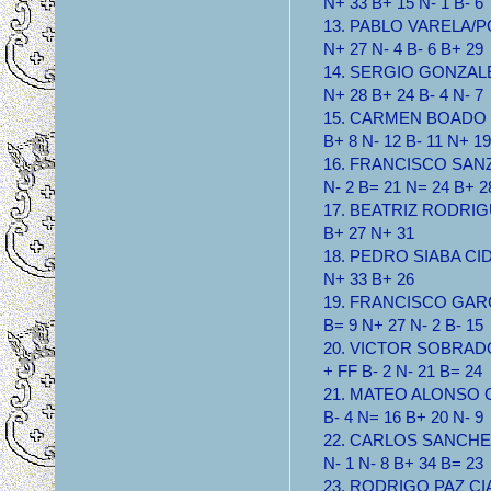
N+ 33 B+ 15 N- 1 B- 6
13. PABLO VARELA/PO
N+ 27 N- 4 B- 6 B+ 29
14. SERGIO GONZALEZ
N+ 28 B+ 24 B- 4 N- 7
15. CARMEN BOADO WF
B+ 8 N- 12 B- 11 N+ 19
16. FRANCISCO SANZ C
N- 2 B= 21 N= 24 B+ 2
17. BEATRIZ RODRIGUE
B+ 27 N+ 31
18. PEDRO SIABA CIDU
N+ 33 B+ 26
19. FRANCISCO GARCI
B= 9 N+ 27 N- 2 B- 15
20. VICTOR SOBRADO
+ FF B- 2 N- 21 B= 24
21. MATEO ALONSO CIA
B- 4 N= 16 B+ 20 N- 9
22. CARLOS SANCHEZ 
N- 1 N- 8 B+ 34 B= 23
23. RODRIGO PAZ CIA 