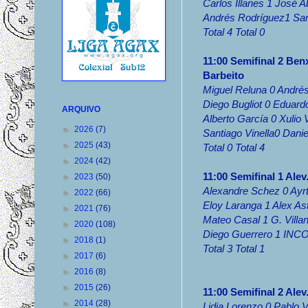
Carlos Illanes 1 José A
Andrés Rodríguez1 Sar
Total 4 Total 0
11:00 Semifinal 2 Ben
Barbeito
Miguel Reluna 0 Andrés
Diego Bugliot 0 Eduard
ARQUIVO
Alberto García 0 Xulio 
►
2026
(7)
Santiago Vinella0 Dani
►
2025
(43)
Total 0 Total 4
►
2024
(42)
11:00 Semifinal 1 Alev
►
2023
(50)
Alexandre Schez 0 Ayrt
►
2022
(66)
Eloy Laranga 1 Alex As
►
2021
(76)
Mateo Casal 1 G. Villa
►
2020
(108)
Diego Guerrero 1 I
►
2018
(1)
Total 3 Total 1
►
2017
(6)
►
2016
(8)
►
2015
(26)
11:00 Semifinal 2 Ale
►
2014
(28)
Lidia Lorenzo 0 Pablo V