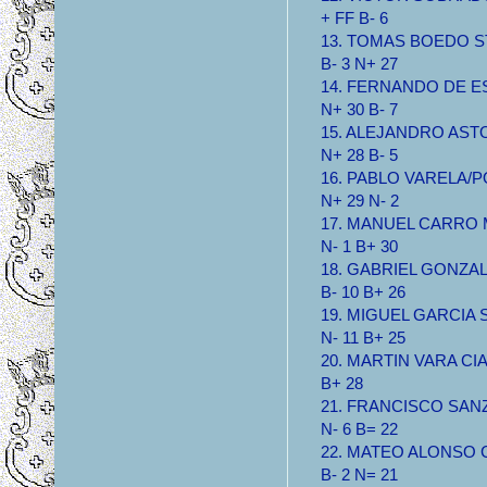
+ FF B- 6
13. TOMAS BOEDO STA
B- 3 N+ 27
14. FERNANDO DE EST
N+ 30 B- 7
15. ALEJANDRO ASTOR
N+ 28 B- 5
16. PABLO VARELA/PO
N+ 29 N- 2
17. MANUEL CARRO MB
N- 1 B+ 30
18. GABRIEL GONZALEZ
B- 10 B+ 26
19. MIGUEL GARCIA ST
N- 11 B+ 25
20. MARTIN VARA CIA 1
B+ 28
21. FRANCISCO SANZ C
N- 6 B= 22
22. MATEO ALONSO CIA
B- 2 N= 21