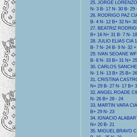
25. JORGE LORENZO C
N- 3 B- 17 N- 30 B- 29
26. RODRIGO PAZ CIA 
B- 4 N- 12 B+ 32 N= 3
27. BEATRIZ RODRIGUE
B+ 16 N+ 31 B- 7 N- 1
28. JULIO ELIAS CIA 1.
B- 7 N- 24 B- 9 N- 32 
29. IVAN SEOANE WFF 
B- 8 N- 33 B= 31 N+ 25
30. CARLOS SANCHEZ 
N- 1 N- 13 B+ 25 B= 2
31. CRISTINA CASTRO 
N= 29 B- 27 N- 17 B+ 
32. ANGEL ROADE CIDU
N- 26 B+ 28 - 24
33. MARTIN VARA CIA 1
B+ 29 N- 23
34. IGNACIO ALABART 
N= 20 B- 21
35. MIGUEL BRAVO CIA