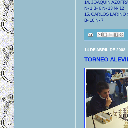
14. JOAQUIN AZOFRA S
N- 1 B- 6 N- 13 N- 12
15. CARLOS LARINO ST
B- 10 N- 7
14 DE ABRIL DE 2008
TORNEO ALEVI