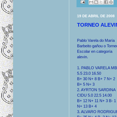
19 DE ABRIL DE 2008
TORNEO ALEVI
Pablo Varela do María
Barbeito gañou o Torne
Escolar en categoría
alevin.
1. PABLO VARELA MB
5.5 23.0 16.50
B+ 30 N+ 8 B+ 7 N+ 2
B+ 5 N= 3
2. AYRTON SARDINA
CIDU 5.0 22.5 14.00
B+ 12 N+ 11 N+ 3 B- 1
N+ 13 B+ 4
3. ALVARO RODRIGUEZ