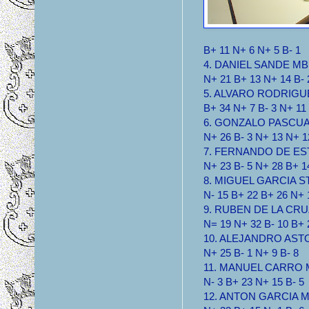
B+ 11 N+ 6 N+ 5 B- 1
4. DANIEL SANDE MB 3
N+ 21 B+ 13 N+ 14 B- 
5. ALVARO RODRIGUE
B+ 34 N+ 7 B- 3 N+ 11
6. GONZALO PASCUAL 
N+ 26 B- 3 N+ 13 N+ 1
7. FERNANDO DE ESTE
N+ 23 B- 5 N+ 28 B+ 1
8. MIGUEL GARCIA STA
N- 15 B+ 22 B+ 26 N+ 
9. RUBEN DE LA CRUZ
N= 19 N+ 32 B- 10 B+ 
10. ALEJANDRO ASTOR
N+ 25 B- 1 N+ 9 B- 8
11. MANUEL CARRO MB
N- 3 B+ 23 N+ 15 B- 5
12. ANTON GARCIA MB 