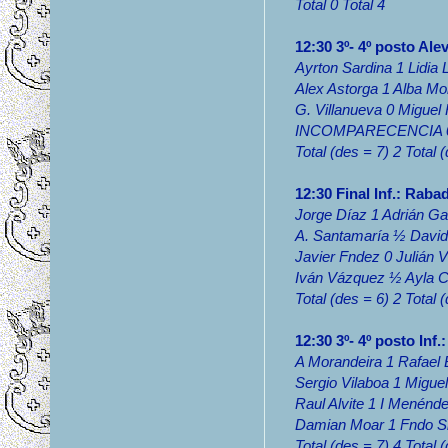
Total 0 Total 4
12:30 3º- 4º posto Alev
Ayrton Sardina 1 Lidia 
Alex Astorga 1 Alba Mo
G. Villanueva 0 Miguel
INCOMPARECENCIA 0 
Total (des = 7) 2 Total 
12:30 Final Inf.: Raba
Jorge Díaz 1 Adrián Ga
A. Santamaría ½ Dav
Javier Fndez 0 Julián Vi
Iván Vázquez ½ Ayla 
Total (des = 6) 2 Total 
12:30 3º- 4º posto Inf
A Morandeira 1 Rafael
Sergio Vilaboa 1 Migue
Raul Alvite 1 I Menénd
Damian Moar 1 Fndo Si
Total (des = 7) 4 Total 