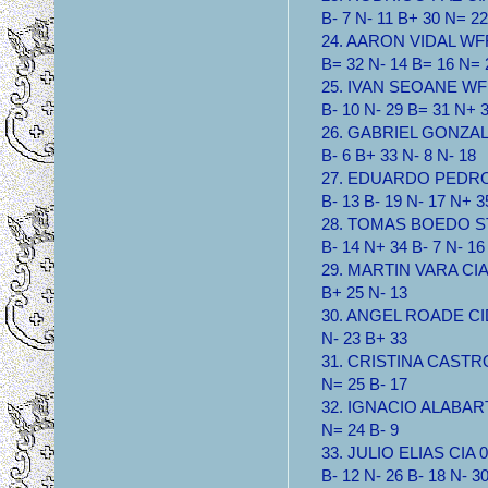
B- 7 N- 11 B+ 30 N= 22
24. AARON VIDAL WFF 
B= 32 N- 14 B= 16 N= 
25. IVAN SEOANE WFF 
B- 10 N- 29 B= 31 N+ 
26. GABRIEL GONZALEZ
B- 6 B+ 33 N- 8 N- 18
27. EDUARDO PEDROC
B- 13 B- 19 N- 17 N+ 3
28. TOMAS BOEDO STA
B- 14 N+ 34 B- 7 N- 16
29. MARTIN VARA CIA 1
B+ 25 N- 13
30. ANGEL ROADE CIDU
N- 23 B+ 33
31. CRISTINA CASTRO 
N= 25 B- 17
32. IGNACIO ALABART 
N= 24 B- 9
33. JULIO ELIAS CIA 0.
B- 12 N- 26 B- 18 N- 3