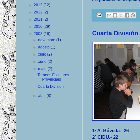
►
2013
(12)
►
2012
(2)
►
2011
(2)
►
2010
(29)
Cuarta División
▼
2008
(16)
►
novembro
(1)
►
agosto
(1)
►
xullo
(2)
►
xuño
(2)
▼
maio
(2)
Torneos Escolares
Provinciais
Cuarta División
►
abril
(8)
1º A. Bóveda.- 26
2º CIDU.- 22