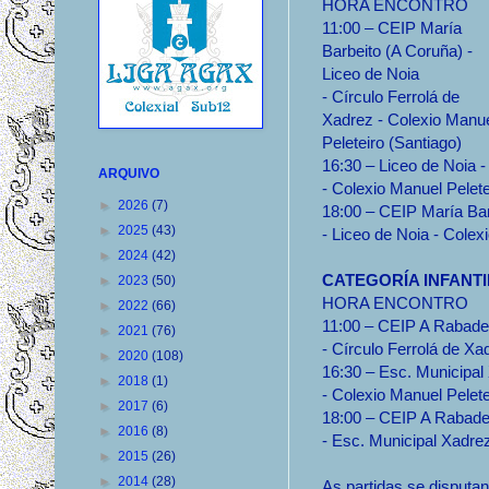
HORA ENCONTRO
11:00 – CEIP María
Barbeito (A Coruña) -
Liceo de Noia
- Círculo Ferrolá de
Xadrez - Colexio Manu
Peleteiro (Santiago)
16:30 – Liceo de Noia -
ARQUIVO
- Colexio Manuel Pelete
►
2026
(7)
18:00 – CEIP María Bar
►
2025
(43)
- Liceo de Noia - Colex
►
2024
(42)
CATEGORÍA INFANT
►
2023
(50)
HORA ENCONTRO
►
2022
(66)
11:00 – CEIP A Rabadei
►
2021
(76)
- Círculo Ferrolá de Xa
►
2020
(108)
16:30 – Esc. Municipal 
►
2018
(1)
- Colexio Manuel Pelete
►
2017
(6)
18:00 – CEIP A Rabadeir
►
2016
(8)
- Esc. Municipal Xadrez
►
2015
(26)
►
2014
(28)
As partidas se disputan