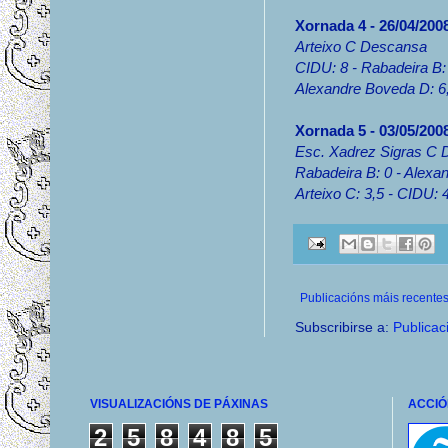
Xornada 4 - 26/04/200
Arteixo C Descansa
CIDU: 8 - Rabadeira B:
Alexandre Boveda D: 6,
Xornada 5 - 03/05/2008
Esc. Xadrez Sigras C
Rabadeira B: 0 - Alexa
Arteixo C: 3,5 - CIDU: 
Publicacións máis recente
Subscribirse a:
Publicac
VISUALIZACIÓNS DE PÁXINAS
ACCIÓ
2
5
8
4
8
5