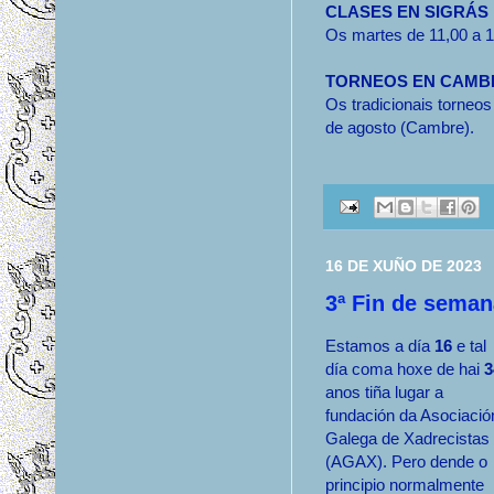
CLASES EN SIGRÁS
Os martes de 11,00 a 12
TORNEOS EN CAMB
Os tradicionais torneos
de agosto (Cambre).
16 DE XUÑO DE 2023
3ª Fin de sema
Estamos a día
16
e tal
día coma hoxe de hai
3
anos tiña lugar a
fundación da Asociació
Galega de Xadrecistas
(AGAX). Pero dende o
principio normalmente