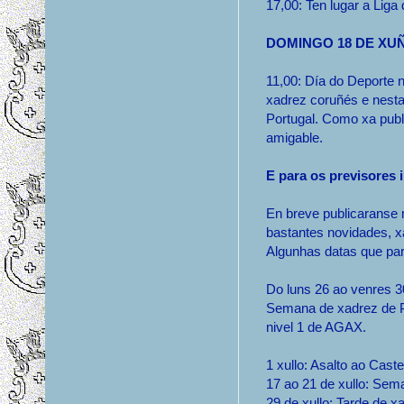
17,00: Ten lugar a Liga
DOMINGO 18 DE XU
11,00: Día do Deporte 
xadrez coruñés e nest
Portugal. Como xa publ
amigable.
E para os previsores 
En breve publicaranse 
bastantes novidades, 
Algunhas datas que pa
Do luns 26 ao venres 3
Semana de xadrez de P
nivel 1 de AGAX.
1 xullo: Asalto ao Cast
17 ao 21 de xullo: Sem
29 de xullo: Tarde de x