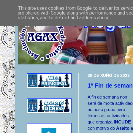
This site uses cookies from Google to deliver its servi
are shared with Google along with performance and secu
statistics, and to detect and address abuse.
30 DE XUÑO DE 2023
1ª Fin de seman
A fin de semana non
será de moita actividad
no noso grupo pero
temos as actividades
que organiza
INCUDE
con motivo do
Asalto 