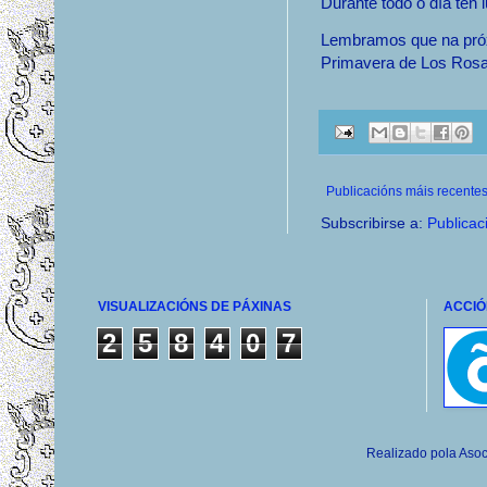
Durante todo o día ten 
Lembramos que na próx
Primavera de Los Rosa
Publicacións máis recente
Subscribirse a:
Publicac
VISUALIZACIÓNS DE PÁXINAS
ACCIÓ
2
5
8
4
0
7
Realizado pola Asoc