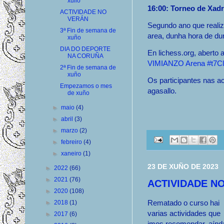
xullo
16:00: Torneo de Xad
ACTIVIDADE NO
VERÁN
Segundo ano que realiz
3ª Fin de semana de
area, dunha hora de du
xuño
DIA DO DEPORTE
En lichess.org, aberto 
NA CORUÑA
VIMIANZO Arena #t7Clw
2ª Fin de semana de
xuño
Os participantes nas ac
Empezamos o mes
agasallo.
de xuño
►
maio
(4)
►
abril
(3)
►
marzo
(2)
►
febreiro
(4)
►
xaneiro
(1)
23 DE XUÑO DE 2023
►
2022
(66)
►
2021
(76)
ACTIVIDADE N
►
2020
(108)
Rematado o curso hai
►
2018
(1)
varias actividades que
►
2017
(6)
imos recomendar, aínd