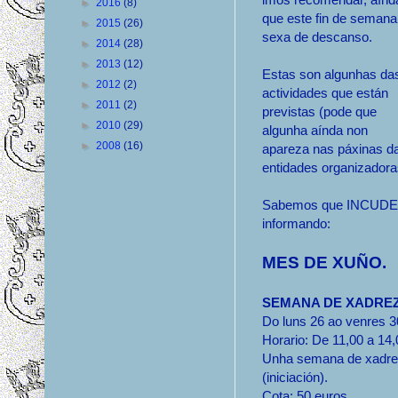
►
2016
(8)
que este fin de semana
►
2015
(26)
sexa de descanso.
►
2014
(28)
►
2013
(12)
Estas son algunhas da
►
2012
(2)
actividades que están
►
2011
(2)
previstas (pode que
►
2010
(29)
algunha aínda non
►
2008
(16)
apareza nas páxinas d
entidades organizadora
Sabemos que INCUDE te
informando:
MES DE XUÑO.
SEMANA DE XADRE
Do luns 26 ao venres 3
Horario: De 11,00 a 14,
Unha semana de xadrez 
(iniciación).
Cota: 50 euros