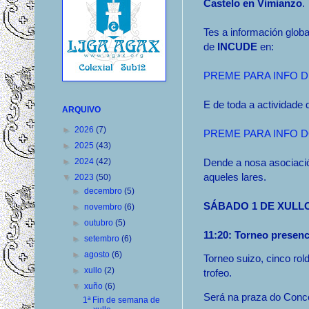
Castelo en Vimianzo
.
Tes a información glob
de
INCUDE
en:
PREME PARA INFO D
E de toda a actividade
ARQUIVO
►
2026
(7)
PREME PARA INFO D
►
2025
(43)
►
2024
(42)
Dende a nosa asociaci
aqueles lares.
▼
2023
(50)
►
decembro
(5)
SÁBADO 1 DE XULL
►
novembro
(6)
►
outubro
(5)
11:20: Torneo presenc
►
setembro
(6)
►
agosto
(6)
Torneo suizo, cinco rol
►
xullo
(2)
trofeo.
▼
xuño
(6)
Será na praza do Conce
1ª Fin de semana de