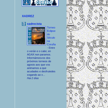
XADREZ
xadrecista
Torneo
Eclipse
do
Século
na
Coruña
-
Entre
o verán e o calor, en
AGAX non paramos.
Informámosvos dos
próximos torneos de
agosto aos que vos
animamos a que
acudades e desfrutedes
xogando ao x...
Hai 2 días