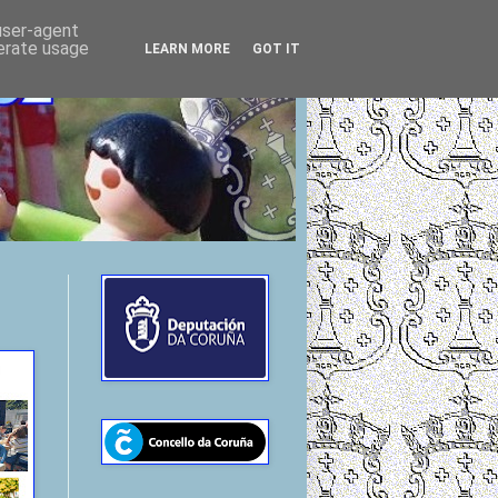
 user-agent
nerate usage
LEARN MORE
GOT IT