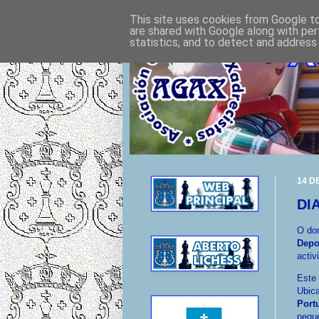
This site uses cookies from Google to 
are shared with Google along with per
statistics, and to detect and address
14 D
DI
O do
Depo
activ
Este
Ubic
Port
pequ