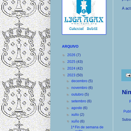
A act
ARQUIVO
►
2026
(7)
►
2025
(43)
►
2024
(42)
▼
2023
(50)
►
decembro
(5)
►
novembro
(6)
Ni
►
outubro
(5)
►
setembro
(6)
P
►
agosto
(6)
Publ
►
xullo
(2)
Subsc
▼
xuño
(6)
1ª Fin de semana de