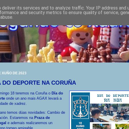
deliver its services and to analyze traffic. Your IP address and
formance and security metrics to ensure quality of service, ge
 abuse.
E XUÑO DE 2023
A DO DEPORTE NA CORUÑA
mingo 18 teremos na Coruña o
Día do
rte
onde un ano mais AGAX levará a
idade de xadrez.
 ano temos dúas novidades: Cambio de
ación. Estaremos na
Praza de
ugal
e ademais realizaremos un
eno torneo amigable.