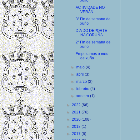
xullo
ACTIVIDADE NO
VERÁN
3ª Fin de semana de
xuño
DIA DO DEPORTE
NA CORUÑA
2ª Fin de semana de
xuño
Empezamos o mes
de xuño
►
maio
(4)
►
abril
(3)
►
marzo
(2)
►
febreiro
(4)
►
xaneiro
(1)
►
2022
(66)
►
2021
(76)
►
2020
(108)
►
2018
(1)
►
2017
(6)