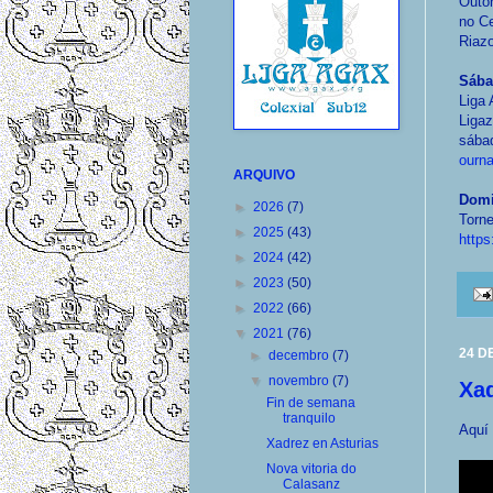
Outon
no Ce
Riazo
Sába
Liga
Liga
sába
ourn
ARQUIVO
Domi
►
2026
(7)
Torn
►
2025
(43)
https
►
2024
(42)
►
2023
(50)
►
2022
(66)
▼
2021
(76)
24 D
►
decembro
(7)
▼
novembro
(7)
Xad
Fin de semana
tranquilo
Aquí 
Xadrez en Asturias
Nova vitoria do
Calasanz