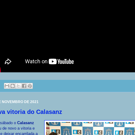
E NOVEMBRO DE 2021
a vitoria do Calasanz
 sábado o
Calasanz
u de novo a vitoria e
e deixar encarrilada a