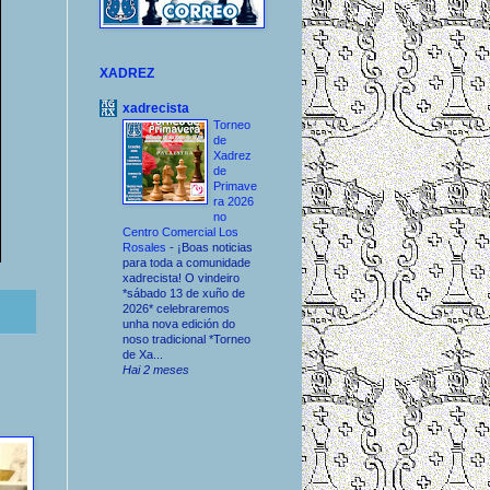
XADREZ
xadrecista
Torneo
de
Xadrez
de
Primave
ra 2026
no
Centro Comercial Los
Rosales
-
¡Boas noticias
para toda a comunidade
xadrecista! O vindeiro
*sábado 13 de xuño de
2026* celebraremos
unha nova edición do
noso tradicional *Torneo
de Xa...
Hai 2 meses