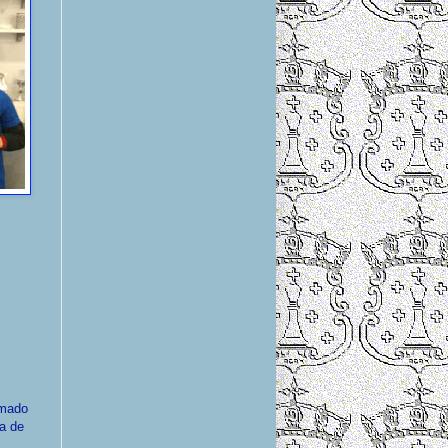
umado
ta de