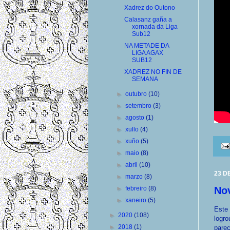
Xadrez do Outono
Calasanz gaña a
xornada da Liga
Sub12
NA METADE DA
LIGA AGAX
SUB12
XADREZ NO FIN DE
SEMANA
►
outubro
(10)
►
setembro
(3)
►
agosto
(1)
►
xullo
(4)
►
xuño
(5)
►
maio
(8)
►
abril
(10)
23 D
►
marzo
(8)
►
febreiro
(8)
Nov
►
xaneiro
(5)
Este
►
2020
(108)
logro
►
2018
(1)
parec