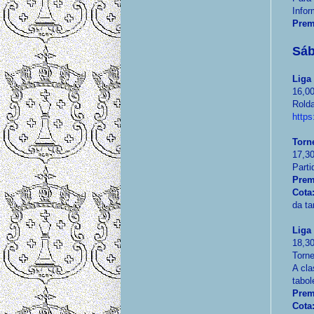
Info
Prem
Sáb
Liga
16,00
Rold
https
Torn
17,3
Part
Prem
Cota
da ta
Liga
18,3
Torne
A cla
tabol
Prem
Cota