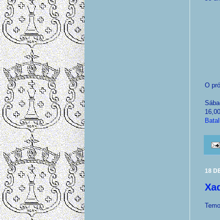
O pr
Sába
16,00
Bata
18 D
Xa
Temos