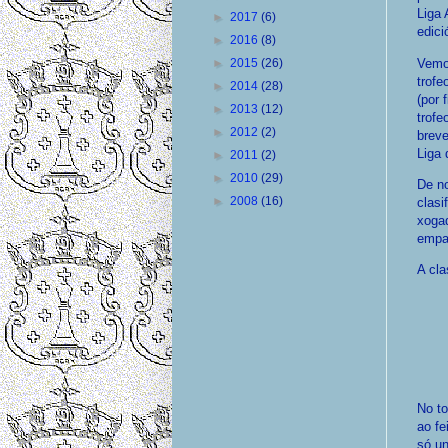
Liga
►
2017
(6)
edici
►
2016
(8)
Vemos
►
2015
(26)
trofe
►
2014
(28)
(por 
►
2013
(12)
trofe
►
2012
(2)
breve
Liga 
►
2011
(2)
►
2010
(29)
De n
►
2008
(16)
clasi
xoga
empat
A cla
No to
ao fe
só un