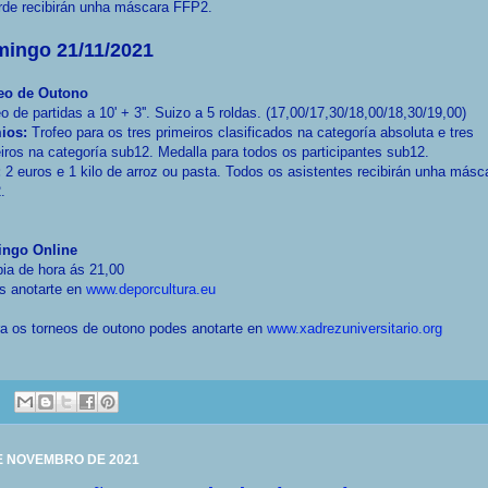
rde recibirán unha máscara FFP2.
ingo 21/11/2021
eo de Outono
o de partidas a 10' + 3''. Suizo a 5 roldas. (17,00/17,30/18,00/18,30/19,00)
ios:
Trofeo para os tres primeiros clasificados na categoría absoluta e tres
iros na categoría sub12. Medalla para todos os participantes sub12.
:
2 euros e 1 kilo de arroz ou pasta. Todos os asistentes recibirán unha másc
.
ngo Online
ia de hora ás 21,00
s anotarte en
www.deporcultura.eu
a os torneos de outono podes anotarte en
www.xadrezuniversitario.org
E NOVEMBRO DE 2021