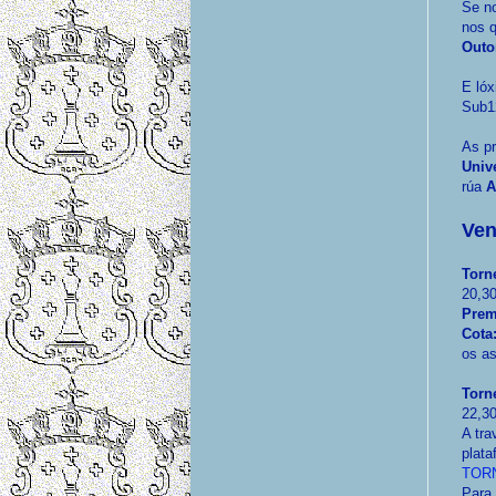
Se n
nos 
Outo
E ló
Sub1
As pr
Unive
rúa
A
Ven
Torn
20,3
Prem
Cota
os as
Torn
22,3
A tra
plata
TORN
Para 