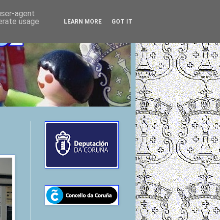
 user-agent
nerate usage
LEARN MORE
GOT IT