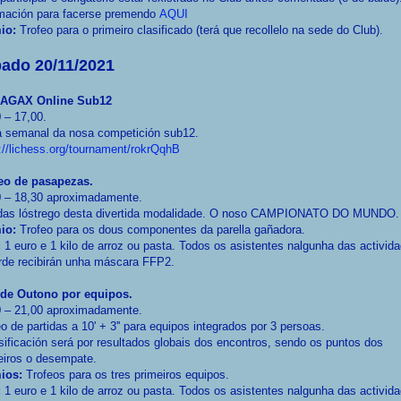
rmación para facerse premendo
AQUI
io:
Trofeo para o primeiro clasificado (terá que recollelo na sede do Club).
ado 20/11/2021
 AGAX Online Sub12
 – 17,00.
a semanal da nosa competición sub12.
://lichess.org/tournament/rokrQqhB
eo de pasapezas.
0 – 18,30 aproximadamente.
idas lóstrego desta divertida modalidade. O noso CAMPIONATO DO MUNDO.
io:
Trofeo para os dous componentes da parella gañadora.
:
1 euro e 1 kilo de arroz ou pasta. Todos os asistentes nalgunha das activid
rde recibirán unha máscara FFP2.
 de Outono por equipos.
0 – 21,00 aproximadamente.
o de partidas a 10' + 3'' para equipos integrados por 3 persoas.
sificación será por resultados globais dos encontros, sendo os puntos dos
eiros o desempate.
ios:
Trofeos para os tres primeiros equipos.
:
1 euro e 1 kilo de arroz ou pasta. Todos os asistentes nalgunha das activid