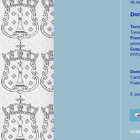
da ta
Dom
Torn
Torne
Prem
prime
Cota
FFP2
Domi
Camb
Pode
E par
15 D