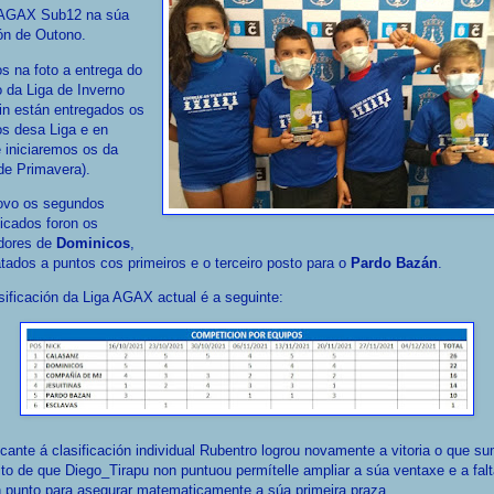
 AGAX Sub12 na súa
ón de Outono.
 na foto a entrega do
o da Liga de Inverno
fin están entregados os
os desa Liga e en
 iniciaremos os da
de Primavera).
ovo os segundos
ficados foron os
dores de
Dominicos
,
ados a puntos cos primeiros e o terceiro posto para o
Pardo Bazán
.
sificación da Liga AGAX actual é a seguinte:
cante á clasificación individual Rubentro logrou novamente a vitoria o que s
ito de que Diego_Tirapu non puntuou permítelle ampliar a súa ventaxe e a fal
 punto para asegurar matematicamente a súa primeira praza.