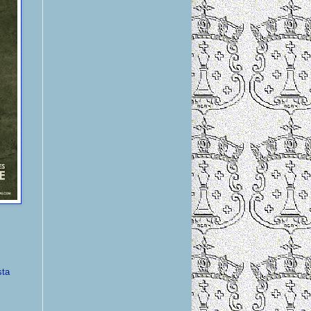
sta
.