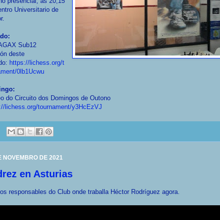
o presencial, ás 20,15
ntro Universitario de
r.
do:
 AGAX Sub12
zón deste
do:
https://lichess.org/t
ament/0lb1Ucwu
ngo:
eo do Circuito dos Domingos de Outono
://lichess.org/tournament/y3HcEzVJ
E NOVEMBRO DE 2021
rez en Asturias
os responsables do Club onde traballa Héctor Rodríguez agora.