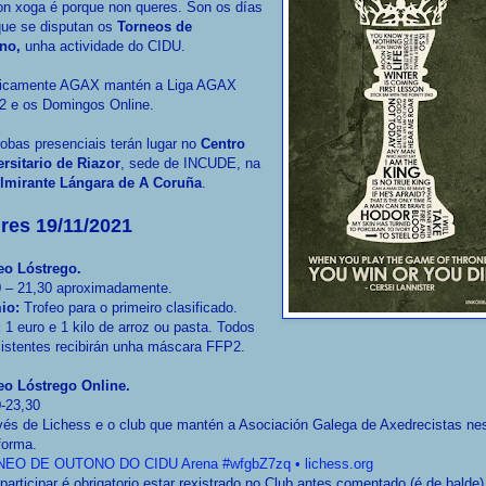
on xoga é porque non queres. Son os días
que se disputan os
Torneos de
no,
unha actividade do CIDU.
xicamente AGAX mantén a Liga AGAX
2 e os Domingos Online.
obas presenciais terán lugar no
Centro
rsitario de Riazor
, sede de INCUDE, na
lmirante Lángara de A Coruña
.
res 19/11/2021
eo Lóstrego.
0 – 21,30 aproximadamente.
io:
Trofeo para o primeiro clasificado.
:
1 euro e 1 kilo de arroz ou pasta. Todos
istentes recibirán unha máscara FFP2.
eo Lóstrego Online.
0-23,30
vés de Lichess e o club que mantén a Asociación Galega de Axedrecistas ne
forma.
EO DE OUTONO DO CIDU Arena #wfgbZ7zq • lichess.org
participar é obrigatorio estar rexistrado no Club antes comentado (é de balde)