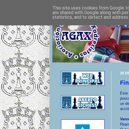
This site uses cookies from Google to 
are shared with Google along with per
statistics, and to detect and address
26 D
Fin
Este
pouca
un d
acció
Venr
Reanú