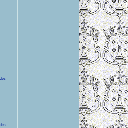
ades
ades