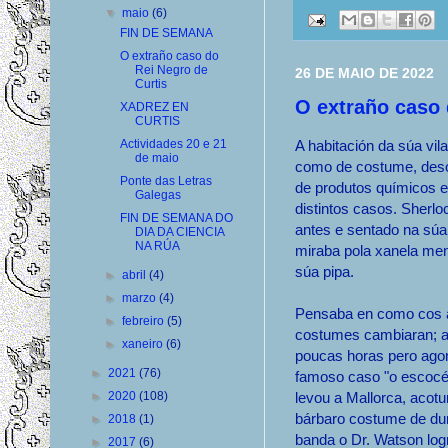
▼
maio
(6)
FIN DE SEMANA
O extraño caso do
Rei Negro de
26 DE MAIO DE 2022
Curtis
O extraño caso 
XADREZ EN
CURTIS
Actividades 20 e 21
A habitación da súa vil
de maio
como de costume, deso
Ponte das Letras
de produtos químicos e
Galegas
distintos casos. Sherl
FIN DE SEMANA DO
antes e sentado na súa
DIA DA CIENCIA
NA RÚA
miraba pola xanela men
súa pipa.
►
abril
(4)
►
marzo
(4)
Pensaba en como cos 
►
febreiro
(5)
costumes cambiaran; a
►
xaneiro
(6)
poucas horas pero ago
►
2021
(76)
famoso caso "o escocés
►
2020
(108)
levou a Mallorca, acot
bárbaro costume de dur
►
2018
(1)
banda o Dr. Watson log
►
2017
(6)