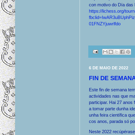
con motivo do Día das
https://lichess.org/t
fbclid=IwAR3uBUphP
01FNZYjuwrlfdo
6 DE MAIO DE 2022
FIN DE SEMANA
Este fin de semana te
actividades nas que ma
participar. Hai 27 anos
a tomar parte dunha id
unha feira científica q
cos anos, parada só p
Neste 2022 recúpérase