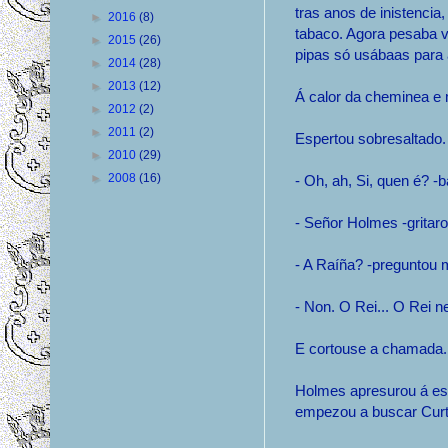
tras anos de inistencia
►
2016
(8)
tabaco. Agora pesaba v
►
2015
(26)
pipas só usábaas para
►
2014
(28)
►
2013
(12)
Á calor da cheminea e
►
2012
(2)
►
2011
(2)
Espertou sobresaltado. 
►
2010
(29)
►
2008
(16)
- Oh, ah, Si, quen é? 
- Señor Holmes -gritar
- A Raíña? -preguntou 
- Non. O Rei... O Rei n
E cortouse a chamada.
Holmes apresurou á esq
empezou a buscar Curti