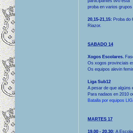
participantes tivo esta
proba en varios grupos 
20,15-21,15:
Proba do C
Riazor.
SABADO 14
Xogos Escolares.
Fase
Os xogos provinciais e
Os equipos alevin fem
Liga Sub12
A pesar de que algúns e
Para nadaos en 2010 o
Batalla por equipos L
MARTES 17
19,00 - 20,30:
A Escola