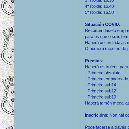
3ª Rolda: 16,30
4ª Rolda: 16,40
5ª Rolda: 16,50
Situación COVID:
Recoméndase o empreg
para os que o solicitem
Haberá xel en tódalas
O número máximo de pa
Premios:
Haberá os trofeos para
- Primeiro absoluto
- Primeiro empadroado 
- Primeiro sub14
- Primeiro sub12
- Primeiro sub10
Haberá tamén medallas
Inscricións
: Non hai co
Pode facerse a través d