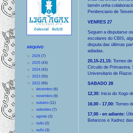
tamén unha colaboraci
Penitenciario de Teixeir
VENRES 27
Seguen a disputarse os
escolares do CBIS, alg
disputa das últimas par
ARQUIVO
adiadas.
►
2026
(7)
20,15-21,15:
Torneo de
►
2025
(43)
Circuito de Primavera.
►
2024
(42)
Universitario de Riazor.
►
2023
(50)
SABADO 28
▼
2022
(66)
►
decembro
(6)
12,30:
Inicio do Xogo d
►
novembro
(9)
►
outubro
(11)
16,00 - 17,00:
Torneo d
►
setembro
(7)
17,00 - en adiante:
Últ
►
agosto
(3)
Betanzos e Xadrez das M
►
xullo
(2)
►
xuño
(3)