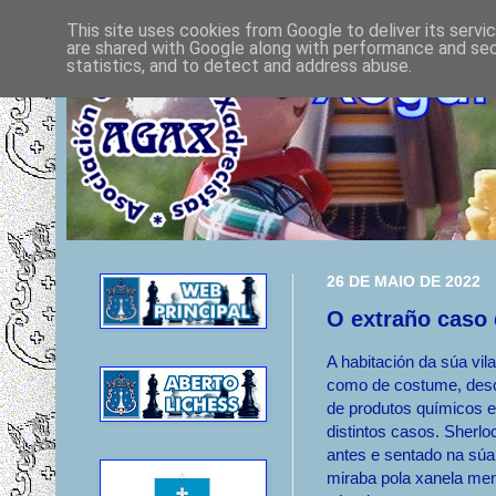
This site uses cookies from Google to deliver its servi
are shared with Google along with performance and secu
statistics, and to detect and address abuse.
26 DE MAIO DE 2022
O extraño caso 
A habitación da súa vil
como de costume, deso
de produtos químicos e
distintos casos. Sherl
antes e sentado na súa
miraba pola xanela men