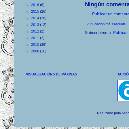
Ningún comenta
►
2016
(8)
►
2015
(26)
Publicar un comenta
►
2014
(28)
Publicación máis recente
►
2013
(12)
►
2012
(2)
Subscribirse a:
Publicar
►
2011
(2)
►
2010
(29)
►
2008
(16)
VISUALIZACIÓNS DE PÁXINAS
ACCIÓ
Realizado pola Asoc