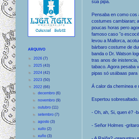
súa pipa.
Pensaba en como cos 
costumes cambiaran; a
poucas horas pero ago
famoso caso "o escocés
levou a Mallorca, acot
bárbaro costume de dur
ARQUIVO
banda o Dr. Watson log
►
2026
(7)
tras anos de inistencia
►
2025
(43)
tabaco. Agora pesaba v
►
2024
(42)
pipas só usábaas para
►
2023
(50)
Á calor da cheminea e
▼
2022
(66)
►
decembro
(6)
Espertou sobresaltado. 
►
novembro
(9)
►
outubro
(11)
- Oh, ah, Si, quen é? 
►
setembro
(7)
►
agosto
(3)
- Señor Holmes -gritar
►
xullo
(2)
►
xuño
(3)
- A Raíña? -preguntou 