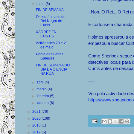
▼
maio
(6)
FIN DE SEMANA
- Non. O Rei... O Rei n
O extraño caso do
Rei Negro de
E cortouse a chamada.
Curtis
XADREZ EN
CURTIS
Holmes apresurou á esq
empezou a buscar Curti
Actividades 20 e 21
de maio
Ponte das Letras
Como Sherlock segue e
Galegas
detectives locais para 
FIN DE SEMANA DO
Curtis antes de desapa
DIA DA CIENCIA
NA RÚA
----
►
abril
(4)
►
marzo
(4)
Ven pola actividade des
►
febreiro
(5)
https://www.xogandocox
►
xaneiro
(6)
►
2021
(76)
►
2020
(108)
►
2018
(1)
►
2017
(6)