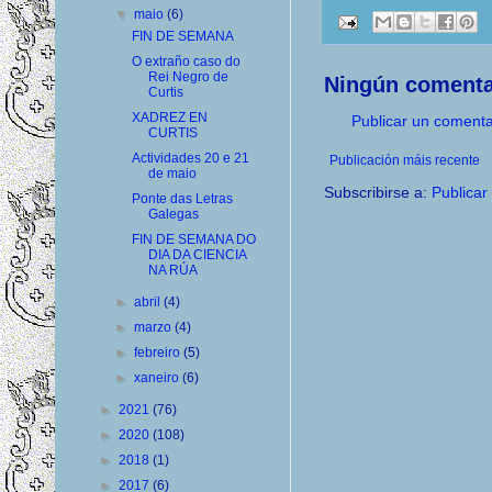
▼
maio
(6)
FIN DE SEMANA
O extraño caso do
Rei Negro de
Ningún comenta
Curtis
XADREZ EN
Publicar un comenta
CURTIS
Actividades 20 e 21
Publicación máis recente
de maio
Subscribirse a:
Publicar
Ponte das Letras
Galegas
FIN DE SEMANA DO
DIA DA CIENCIA
NA RÚA
►
abril
(4)
►
marzo
(4)
►
febreiro
(5)
►
xaneiro
(6)
►
2021
(76)
►
2020
(108)
►
2018
(1)
►
2017
(6)