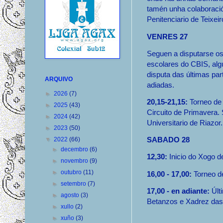
tamén unha colaboraci
Penitenciario de Teixeir
VENRES 27
Seguen a disputarse os
escolares do CBIS, alg
disputa das últimas par
ARQUIVO
adiadas.
►
2026
(7)
20,15-21,15:
Torneo de
►
2025
(43)
Circuito de Primavera.
►
2024
(42)
Universitario de Riazor.
►
2023
(50)
SABADO 28
▼
2022
(66)
►
decembro
(6)
12,30:
Inicio do Xogo d
►
novembro
(9)
►
outubro
(11)
16,00 - 17,00:
Torneo d
►
setembro
(7)
17,00 - en adiante:
Últ
►
agosto
(3)
Betanzos e Xadrez das M
►
xullo
(2)
►
xuño
(3)