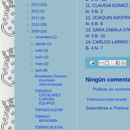
►
2013
(12)
11. CLAUDIA GOMEZ M
N- 9 B- 2
►
2012
(2)
12. JOAQUIN AZOFRA S
►
2011
(2)
N- 6 B- 8
►
2010
(29)
13. SARA ZABALA STA 
▼
2008
(16)
N- 5 B- 10
►
novembro
(1)
14. CARLOS LARINO ST
►
agosto
(1)
B- 4 N- 7
►
xullo
(2)
►
xuño
(2)
►
maio
(2)
▼
abril
(8)
Resultados Torneos
Ningún comenta
Escolares
Intercomarcais
Publicar un comenta
TORNEOS
ESCOLARES
CORUÑA.
Publicación máis recente
EQUIPOS.
Subscribirse a:
Publicar
TORNEO ALEVIN
TORNEO
BENXAMIN
TORNEO ALEVIN