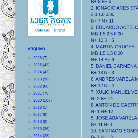
B+ 8 B+ 9
2. IGNACIO ARES ST
2.0 1.0 0.00
B+ 7 N+ 11
3. EDUARDO ANTEL
MB 1.5 2.5 0.00
N+ 10 B= 5
4. MARTIN CRUCES
ARQUIVO
MB 1.5 1.5 0.00
►
2026
(7)
N+ 14 B= 6
►
2025
(43)
5. DANIEL CARMENA M
►
2024
(42)
B+ 13 N= 3
6. ANDRES VARELA MB
►
2023
(50)
B+ 12 N= 4
►
2022
(66)
7. XULIO MANUEL VER
►
2021
(76)
N- 2 B+ 14
►
2020
(108)
8. ANTON DE CASTRO 
►
2018
(1)
N- 1 N+ 12
►
2017
(6)
9. JOSE ABA VARELA S
►
2016
(8)
B+ 11 N- 1
►
2015
(26)
10. SANTIAGO SOMOZA
►
2014
(28)
B- 3 N+ 13