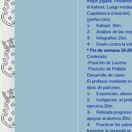
mejor jugada. Posterio
el kahoot. Luego median
Capablanca (intuición),
(perfección).
1-
Kahoot. 30m.
2-
Análisis de las m
3-
Infografías.15m.
4-
Duelo contra la int
* Fin de semana 19-20
Contenido:
-Posición de Lucena
-Posición de Philidor
Desarrollo de clase:
El profesor mediante m
tipos de patrones.
1-
Exposición, observ
2-
Instigación, el pro
ejercicio.30m.
3-
Retirada progresiv
apoyos al alumno.30m.
4-
Practicar los patr
fomentar la generaliza