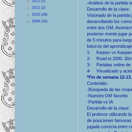
►
2012
(2)
-Análisis de la partida o
►
2011
(2)
Desarrollo de la clase:
►
2010
(29)
Visionado de la partida
desarrollando los comen
►
2008
(16)
entre dos GM. Asimismo
posterior mente jugar p
de 5 minutos para luego
básicos del aprendizaje
1-
Karpov vs Kaspar
2-
Road to 2000. 30m
3-
Partidas online d
4-
Visualizado y acie
*Fin de semana 12-13
Contenido:
-Búsqueda de las mejo
-Nuestro GM favorito
-Partida vs IA
Desarrollo de la clase:
El profesor utilizando 
de posiciones famosas
jugada correcta entre c