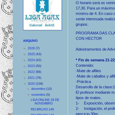
O horario será os venr
17,30. Para un máximo
mínimo de 4. En caso d
xente interesada reali
grupos.
PROGRAMA DAS CLA
CON HECTOR
ARQUIVO
►
2026
(7)
Adestramentos de Advi
►
2025
(43)
* Fin de semana 21-22: 
►
2024
(42)
Contenido:
►
2023
(50)
-Mate de alfiles
►
2022
(66)
-Mate de caballos y alfi
►
2021
(76)
-Práctica
▼
2020
(108)
Desarrollo de la clase:
►
decembro
(10)
El profesor mediante m
▼
novembro
(5)
tipos de mates.
LIGA ONLINE 28 DE
1-
Exposición, observ
NOVEMBRO
2-
Instigación, el pro
REI BRUXO 149
ejercicio.30m.