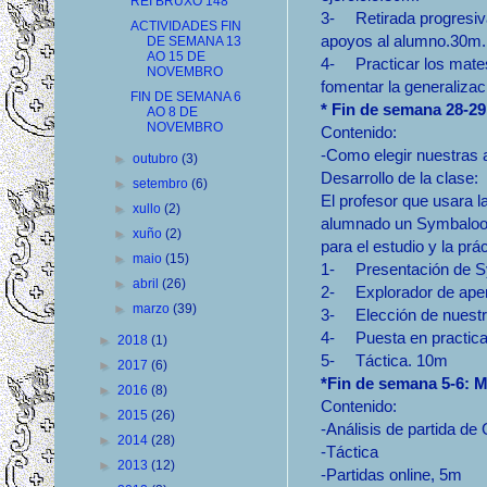
REI BRUXO 148
3-
Retirada progresiv
ACTIVIDADES FIN
apoyos al alumno.30m.
DE SEMANA 13
AO 15 DE
4-
Practicar los mate
NOVEMBRO
fomentar la generaliza
FIN DE SEMANA 6
* Fin de semana 28-2
AO 8 DE
NOVEMBRO
Contenido:
-Como elegir nuestras 
►
outubro
(3)
Desarrollo de la clase:
►
setembro
(6)
El profesor que usara l
►
xullo
(2)
alumnado un Symbaloo,
►
xuño
(2)
para el estudio y la pr
►
maio
(15)
1-
Presentación de 
►
abril
(26)
2-
Explorador de ape
►
marzo
(39)
3-
Elección de nuest
4-
Puesta en practic
►
2018
(1)
5-
Táctica. 10m
►
2017
(6)
*Fin de semana 5-6: 
►
2016
(8)
Contenido:
►
2015
(26)
-Análisis de partida d
►
2014
(28)
-Táctica
►
2013
(12)
-Partidas online, 5m