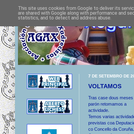
This site uses cookies from Google to deliver its servi
are shared with Google along with performance and secu
statistics, and to detect and address abuse.
7 DE SETEMBRO DE 2
VOLTAMOS
Tras case dous meses
parón retomamos a
actividade.
Temos varias actividad
previstas coa Deputaci
co Concello da Coruña.