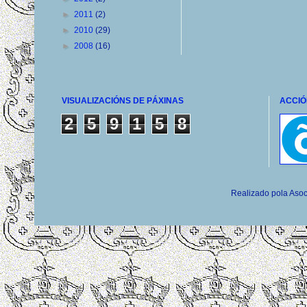
►
2011
(2)
►
2010
(29)
►
2008
(16)
VISUALIZACIÓNS DE PÁXINAS
ACCIÓ
2
5
9
1
5
8
Realizado pola Asoc