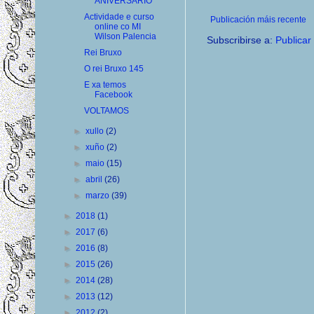
ANIVERSARIO
Actividade e curso
Publicación máis recente
online co MI
Wilson Palencia
Subscribirse a:
Publicar
Rei Bruxo
O rei Bruxo 145
E xa temos
Facebook
VOLTAMOS
►
xullo
(2)
►
xuño
(2)
►
maio
(15)
►
abril
(26)
►
marzo
(39)
►
2018
(1)
►
2017
(6)
►
2016
(8)
►
2015
(26)
►
2014
(28)
►
2013
(12)
►
2012
(2)