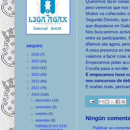
Queremos facer varias
pero veremos que nos 
Moitos xa coñecedes o
Segunda División, que o
que disputarse en Galic
Nos buscaremos activi
entre os participantes
tiñamos ata agora, pero
ARQUIVO
A nosa presenza en inte
►
2026
(7)
vaiamos a facer coas 
►
2025
(43)
Empezamos polas acció
►
2024
(42)
Coruña pasa a recoller 
E empezamos hoxe co 
►
2023
(50)
nos concursos de deb
►
2022
(66)
E mañán mais, permane
►
2021
(76)
▼
2020
(108)
►
decembro
(10)
►
novembro
(5)
►
outubro
(3)
Ningún comenta
▼
setembro
(6)
TORNEOS DO XXXI
Publicar un comenta