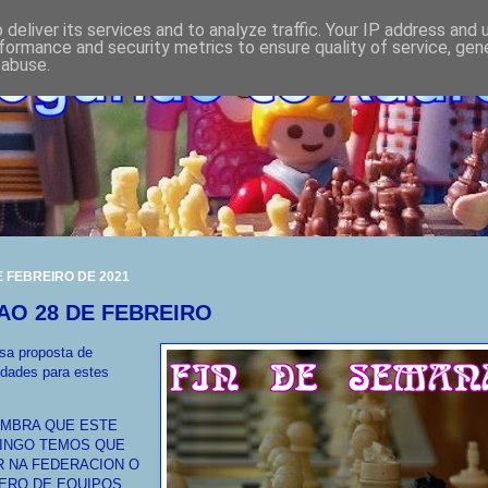
deliver its services and to analyze traffic. Your IP address and
formance and security metrics to ensure quality of service, ge
 abuse.
E FEBREIRO DE 2021
 AO 28 DE FEBREIRO
sa proposta de
idades para estes
.
EMBRA QUE ESTE
INGO TEMOS QUE
R NA FEDERACION O
ERO DE EQUIPOS