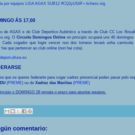
lla por equipos LIGA AGAX SUB12 #CQ2yUStR • lichess.org
INGO ÁS 17,00
eo de AGAX e do Club Deportivo Auténtico a través do Club CC Los Rosal
ss.org. O
Circuito Domingos Online
en principio ocupará uns 40 domingos 
. Cada xogador que logre vencer nun dos torneos levará unha camisola.
 hai que pertencer ao club online (non hai cota).
deporcultura.eu
DERARSE
a que se queres federarte para xogar xadrez presencial podes pasar polo e
IDU
(
PREME
) ou de
Xadrez das Mariñas
(
PREME
)
incipio o DOMINGO 28 remata o prazo para apuntar equipos.
ngún comentario: