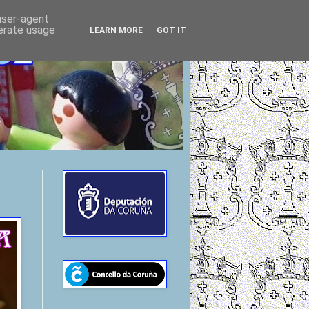
 user-agent
nerate usage
LEARN MORE
GOT IT