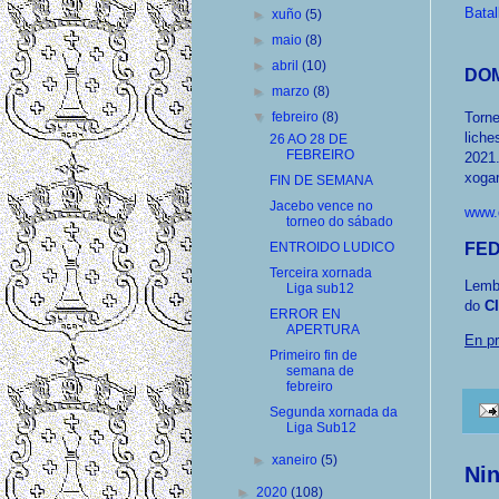
Bata
►
xuño
(5)
►
maio
(8)
►
abril
(10)
DOM
►
marzo
(8)
Torn
▼
febreiro
(8)
liche
26 AO 28 DE
FEBREIRO
2021
xogar
FIN DE SEMANA
Jacebo vence no
www.
torneo do sábado
ENTROIDO LUDICO
FE
Terceira xornada
Lembr
Liga sub12
do
C
ERROR EN
APERTURA
En pr
Primeiro fin de
semana de
febreiro
Segunda xornada da
Liga Sub12
►
xaneiro
(5)
Ni
►
2020
(108)