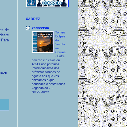
XADREZ
xadrecista
es de
Torneo
deste
Eclipse
 Para
do
Século
na
Coruña
-
Entre
o verán e o calor, en
AGAX non paramos.
Informámosvos dos
próximos torneos de
spazo
agosto aos que vos
animamos a que
acudades e desfrutedes
xogando ao x...
Hai 21 horas