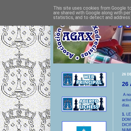
This site uses cookies from Google to 
are shared with Google along with per
statistics, and to detect and address
26 D
26
A no
activ
días
1.
L
DOM
DICI
NUM