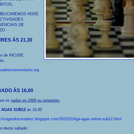
RITOS.
UBLICAREMOS HOXE
ACTIVIDADES
SENCIAIS DE
ZO.
RES ÁS 21,30
eo de INCUDE.
ito.
adrezuniversitario.org
ADO ÁS 16,00
ara os
nados en 2009 ou seguintes
.
A AGAX SUB12
ás 16,00
://xogandocoxadrez.blogspot.com/2021/01/liga-agax-online-sub12.html
eo deste sábado: