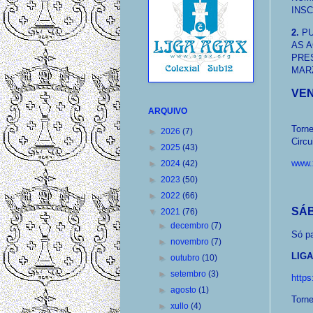
INSC
2.
P
AS 
PRE
MAR
VEN
ARQUIVO
Torn
►
2026
(7)
Circu
►
2025
(43)
www.x
►
2024
(42)
►
2023
(50)
►
2022
(66)
SÁB
▼
2021
(76)
►
decembro
(7)
Só p
►
novembro
(7)
LIG
►
outubro
(10)
►
setembro
(3)
https
►
agosto
(1)
Torn
►
xullo
(4)