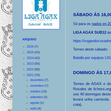
SÁBADO ÁS 16,0
Só para os
nados en 20
LIGA AGAX SUB12
ás
ARQUIVO
https://xogandocoxadre
►
2026
(7)
Torneo deste sábado:
►
2025
(43)
Batalla por equipos L
►
2024
(42)
►
2023
(50)
►
2022
(66)
DOMINGO ÁS 17,
▼
2021
(76)
►
decembro
(7)
Torneo de AGAX e do 
►
novembro
(7)
Rosales de lichess.or
►
outubro
(10)
uns 40 domingos deste
►
setembro
(3)
levará unha camisola. 
►
agosto
(1)
cota).
►
xullo
(4)