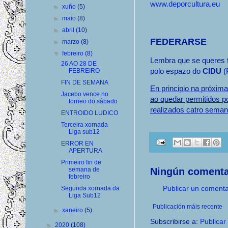
www.deporcultura.eu
►
xuño
(5)
►
maio
(8)
►
abril
(10)
FEDERARSE
►
marzo
(8)
▼
febreiro
(8)
Lembra que se queres f
26 AO 28 DE
polo espazo do
CIDU
(
FEBREIRO
FIN DE SEMANA
En principio na próxi
Jacebo vence no
ao quedar permitidos p
torneo do sábado
realizados catro semana
ENTROIDO LUDICO
Terceira xornada
Liga sub12
ERROR EN
APERTURA
Primeiro fin de
Ningún comenta
semana de
febreiro
Publicar un comenta
Segunda xornada da
Liga Sub12
Publicación máis recente
►
xaneiro
(5)
Subscribirse a:
Publicar
►
2020
(108)