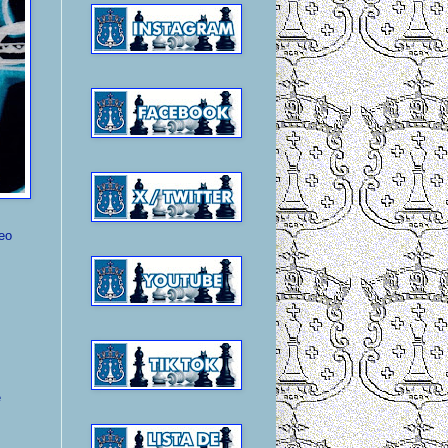
feo
e