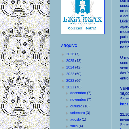
semir
cous
ao q
a act
Lúdic
agard
medi
parti
podem
ARQUIVO
no fi
►
2026
(7)
O mel
►
2025
(43)
serie
►
2024
(42)
sexa 
das X
►
2023
(50)
entro
►
2022
(66)
▼
2021
(76)
VEN
►
decembro
(7)
16,0
Se es
►
novembro
(7)
https
►
outubro
(10)
►
setembro
(3)
21,3
►
agosto
(1)
inve
Se es
►
xullo
(4)