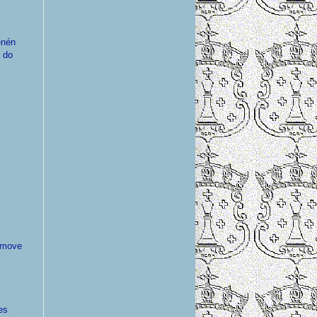
enén
s do
omove
es