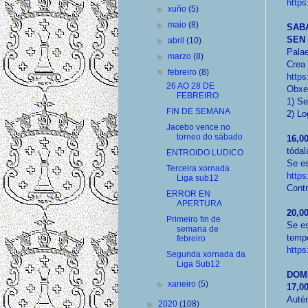
http
►
xuño
(5)
►
maio
(8)
SAB
SEN
►
abril
(10)
Palae
►
marzo
(8)
Crea 
▼
febreiro
(8)
http
26 AO 28 DE
Obxe
FEBREIRO
1) Se
FIN DE SEMANA
2) Lo
Jacebo vence no
torneo do sábado
16,0
tódal
ENTROIDO LUDICO
Se es
Terceira xornada
https
Liga sub12
Cont
ERROR EN
APERTURA
20,0
Primeiro fin de
Se es
semana de
temp
febreiro
http
Segunda xornada da
Liga Sub12
DOM
►
xaneiro
(5)
17,00
Autén
►
2020
(108)