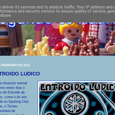
deliver its services and to analyze traffic. Your IP address and
formance and security metrics to ensure quality of service, ge
 abuse.
E FEBREIRO DE 2021
TROIDO LUDICO
 situación normal
mos estes días o
o de Entroido de
ez, como o do ano
o no Sporting Club
o, o Torneo
rsitario de