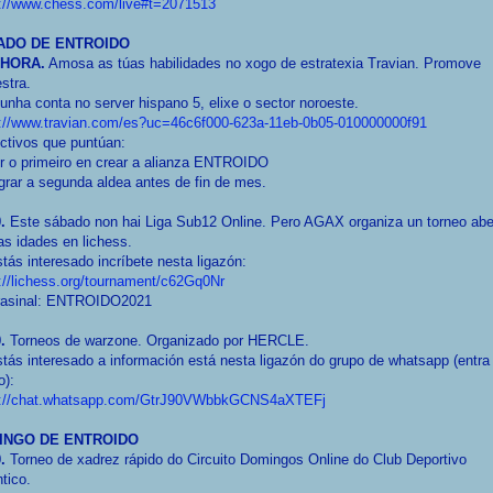
s://www.chess.com/live#t=2071513
ADO DE ENTROIDO
 HORA.
Amosa as túas habilidades no xogo de estratexia Travian. Promove
stra.
unha conta no server hispano 5, elixe o sector noroeste.
s://www.travian.com/es?uc=46c6f000-623a-11eb-0b05-010000000f91
ctivos que puntúan:
r o primeiro en crear a alianza ENTROIDO
grar a segunda aldea antes de fin de mes.
0.
Este sábado non hai Liga Sub12 Online. Pero AGAX organiza un torneo abe
as idades en lichess.
tás interesado incríbete nesta ligazón:
://lichess.org/tournament/c62Gq0Nr
rasinal: ENTROIDO2021
0.
Torneos de warzone. Organizado por HERCLE.
tás interesado a información está nesta ligazón do grupo de whatsapp (entra
o):
s://chat.whatsapp.com/GtrJ90VWbbkGCNS4aXTEFj
INGO DE ENTROIDO
.
Torneo de xadrez rápido do Circuito Domingos Online do Club Deportivo
tico.