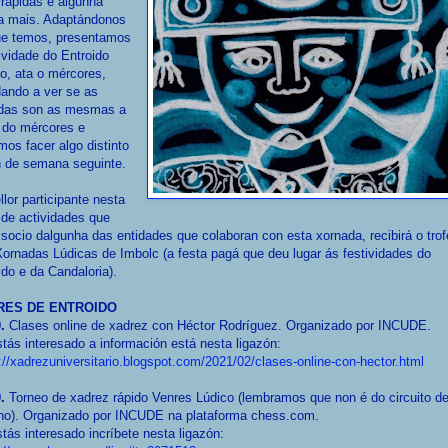
rápidas e algunha
a mais. Adaptándonos
ue temos, presentamos
ividade do Entroido
o, ata o mércores,
ando a ver se as
das son as mesmas a
r do mércores e
os facer algo distinto
n de semana seguinte.
lor participante nesta
 de actividades que
socio dalgunha das entidades que colaboran con esta xornada, recibirá o tro
ornadas Lúdicas de Imbolc (a festa pagá que deu lugar ás festividades do
ido e da Candaloria).
RES DE ENTROIDO
0.
Clases online de xadrez con Héctor Rodríguez. Organizado por INCUDE.
tás interesado a información está nesta ligazón:
://xadrezuniversitario.blogspot.com/2021/02/clases-online-con-hector.html
0.
Torneo de xadrez rápido Venres Lúdico (lembramos que non é do circuito d
rno). Organizado por INCUDE na plataforma chess.com.
tás interesado incríbete nesta ligazón: