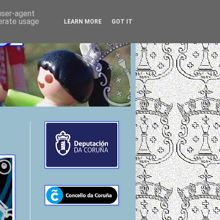
 user-agent
nerate usage
LEARN MORE
GOT IT