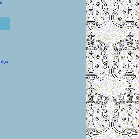
do
ntiga