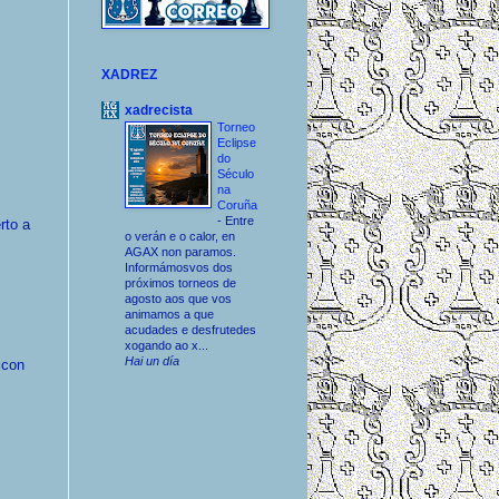
XADREZ
xadrecista
Torneo
Eclipse
do
Século
na
Coruña
-
Entre
rto a
o verán e o calor, en
AGAX non paramos.
Informámosvos dos
próximos torneos de
agosto aos que vos
animamos a que
acudades e desfrutedes
xogando ao x...
Hai un día
 con