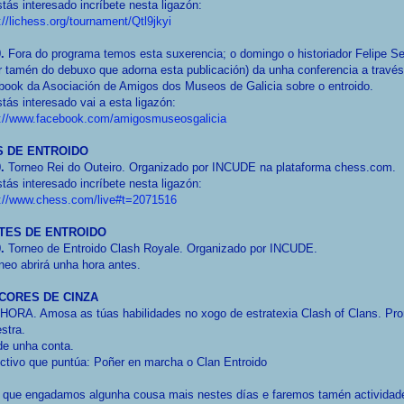
tás interesado incríbete nesta ligazón:
://lichess.org/tournament/Qtl9jkyi
.
Fora do programa temos esta suxerencia; o domingo o historiador Felipe S
r tamén do debuxo que adorna esta publicación) da unha conferencia a travé
book da Asociación de Amigos dos Museos de Galicia sobre o entroido.
tás interesado vai a esta ligazón:
s://www.facebook.com/amigosmuseosgalicia
S DE ENTROIDO
0.
Torneo Rei do Outeiro. Organizado por INCUDE na plataforma chess.com.
tás interesado incríbete nesta ligazón:
s://www.chess.com/live#t=2071516
TES DE ENTROIDO
0.
Torneo de Entroido Clash Royale. Organizado por INCUDE.
neo abrirá unha hora antes.
CORES DE CINZA
HORA. Amosa as túas habilidades no xogo de estratexia Clash of Clans. Pr
stra.
de unha conta.
tivo que puntúa: Poñer en marcha o Clan Entroido
 que engadamos algunha cousa mais nestes días e faremos tamén actividad