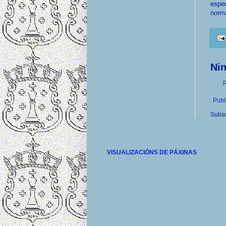
espec
norma
Ni
P
Publ
Subsc
VISUALIZACIÓNS DE PÁXINAS