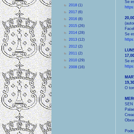
Se es
►
2018
(1)
https
►
2017
(6)
20,00
►
2016
(8)
(auto
►
2015
(26)
Face
►
2014
(28)
Se es
http
►
2013
(12)
►
2012
(2)
LUN
►
2011
(2)
17,0
►
2010
(29)
Se es
http
►
2008
(16)
MAR
19,3
O tor
MER
SEN 
Palae
Crea
Obxec
Pode