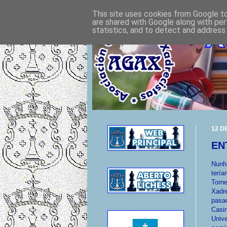
This site uses cookies from Google to 
are shared with Google along with per
statistics, and to detect and address
12 D
EN
Nunha
tería
Torne
Xadr
pasad
Casin
Unive