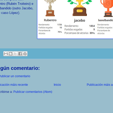
tro (Rubén Troiteiro) e
bandido (outro Jacobo,
 caso López).
ngún comentario:
ublicar un comentario
icación máis recente
Inicio
Publicación máis a
ribirse a:
Publicar comentarios (Atom)