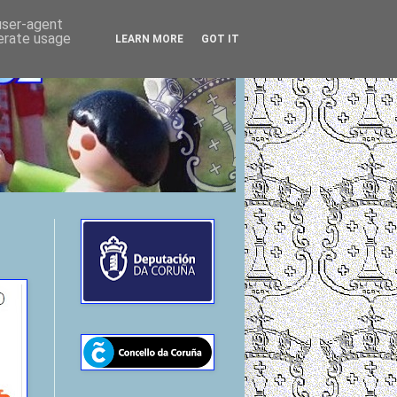
 user-agent
nerate usage
LEARN MORE
GOT IT