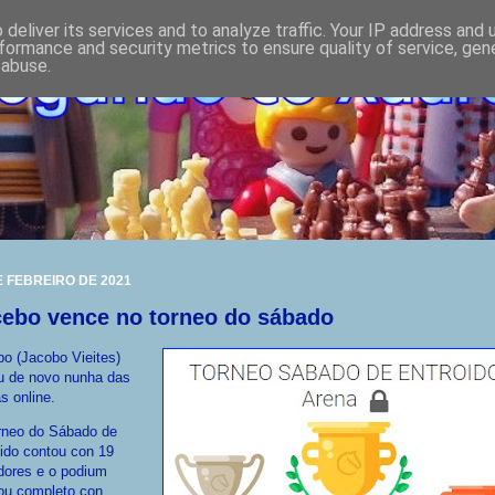
deliver its services and to analyze traffic. Your IP address and
formance and security metrics to ensure quality of service, ge
 abuse.
E FEBREIRO DE 2021
cebo vence no torneo do sábado
o (Jacobo Vieites)
u de novo nunha das
s online.
rneo do Sábado de
ido contou con 19
dores e o podium
ou completo con