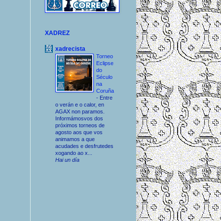
XADREZ
xadrecista
Torneo
Eclipse
do
Século
na
Coruña
-
Entre
o verán e o calor, en
AGAX non paramos.
Informámosvos dos
próximos torneos de
agosto aos que vos
animamos a que
acudades e desfrutedes
xogando ao x...
Hai un día