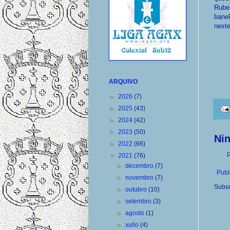
Ruben
banel
neste
ARQUIVO
►
2026
(7)
►
2025
(43)
►
2024
(42)
►
2023
(50)
Ni
►
2022
(66)
P
▼
2021
(76)
►
decembro
(7)
Publ
►
novembro
(7)
Subsc
►
outubro
(10)
►
setembro
(3)
►
agosto
(1)
►
xullo
(4)