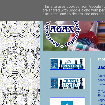
This site uses cookies from Google to 
are shared with Google along with per
statistics, and to detect and address
17 D
Ja
Jaceb
gaño
proba
O To
Entro
xoga
qued