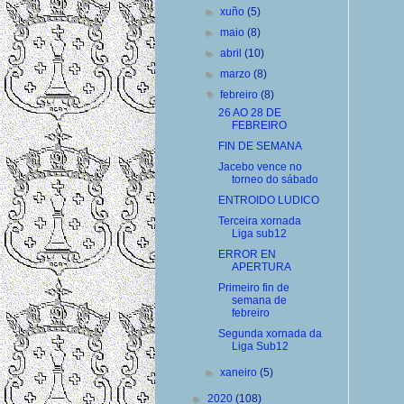
►
xuño
(5)
►
maio
(8)
►
abril
(10)
►
marzo
(8)
▼
febreiro
(8)
26 AO 28 DE
FEBREIRO
FIN DE SEMANA
Jacebo vence no
torneo do sábado
ENTROIDO LUDICO
Terceira xornada
Liga sub12
ERROR EN
APERTURA
Primeiro fin de
semana de
febreiro
Segunda xornada da
Liga Sub12
►
xaneiro
(5)
►
2020
(108)