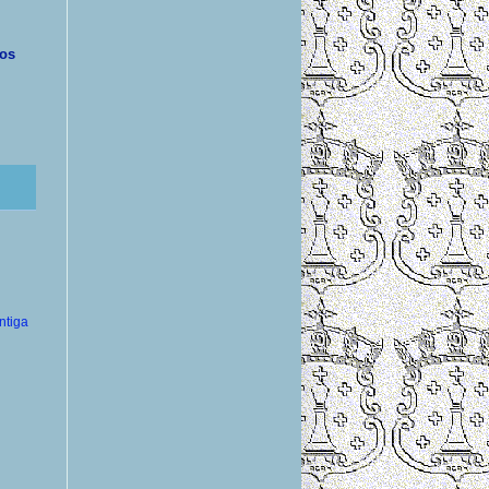
bos
ntiga