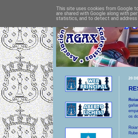
This site uses cookies from Google to 
are shared with Google along with per
statistics, and to detect and address
20 D
RE
Roia
gañar
empat
os do
Roian
Ruben