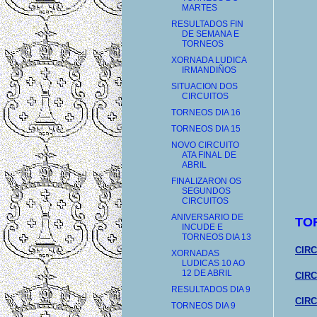
MARTES
RESULTADOS FIN
DE SEMANA E
TORNEOS
XORNADA LUDICA
IRMANDIÑOS
SITUACION DOS
CIRCUITOS
TORNEOS DIA 16
TORNEOS DIA 15
NOVO CIRCUITO
ATA FINAL DE
ABRIL
FINALIZARON OS
SEGUNDOS
CIRCUITOS
ANIVERSARIO DE
TO
INCUDE E
TORNEOS DIA 13
CIRC
XORNADAS
LUDICAS 10 AO
12 DE ABRIL
CIRC
RESULTADOS DIA 9
CIRC
TORNEOS DIA 9