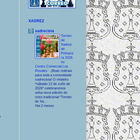
XADREZ
xadrecista
Torneo
de
Xadrez
de
Primave
ra 2026
no
Centro Comercial Los
Rosales
-
¡Boas noticias
para toda a comunidade
xadrecista! O vindeiro
*sábado 13 de xuño de
2026* celebraremos
unha nova edición do
noso tradicional *Torneo
de Xa...
Hai 2 meses
e