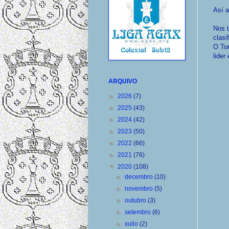
Así a
Nos 
clasi
O Tor
lider
ARQUIVO
►
2026
(7)
►
2025
(43)
►
2024
(42)
►
2023
(50)
►
2022
(66)
►
2021
(76)
▼
2020
(108)
►
decembro
(10)
►
novembro
(5)
►
outubro
(3)
►
setembro
(6)
►
xullo
(2)