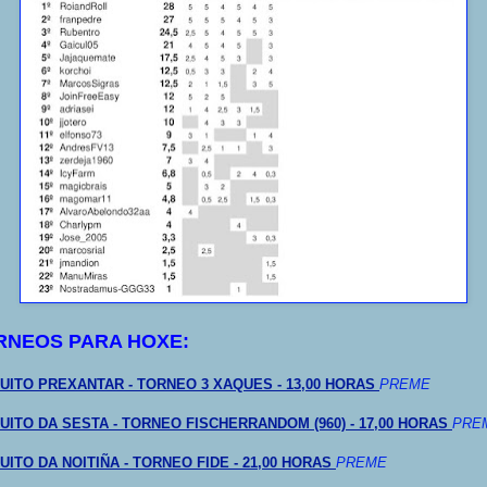
RNEOS PARA HOXE:
UITO PREXANTAR - TORNEO 3 XAQUES - 13,00 HORAS
PREME
UITO DA SESTA - TORNEO FISCHERRANDOM (960) - 17,00 HORAS
PRE
UITO DA NOITIÑA - TORNEO FIDE - 21,00 HORAS
PREME