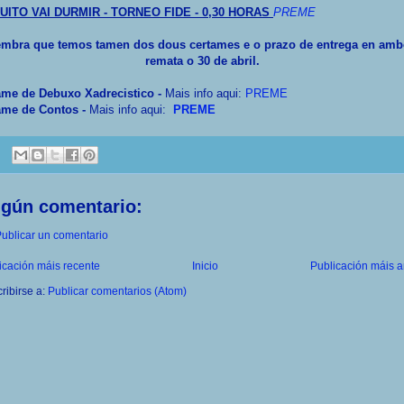
UITO VAI DURMIR - TORNEO FIDE - 0,30 HORAS
PREME
mbra que temos tamen dos dous certames e o prazo de entrega en am
remata o 30 de abril.
ame de Debuxo Xadrecistico -
Mais info aqui:
PREME
ame de Contos
-
Mais info aqui:
PREME
ngún comentario:
ublicar un comentario
icación máis recente
Inicio
Publicación máis a
ribirse a:
Publicar comentarios (Atom)