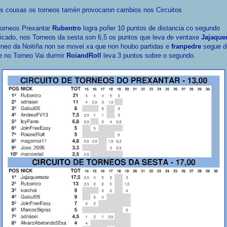
s cousas os torneos tamén provocaron cambios nos Circuitos
torneos Prexantar
Rubentro
logra poñer 10 puntos de distancia co segundo
ficado, nos Torneos da sesta son 6,5 os puntos que leva de ventaxe
Jajaque
neo da Noitiña non se movei xa que non houbo partidas e
franpedre
segue d
 e no Torneo Vai durmir
RoiandRoll
leva 3 puntos sobre o segundo.