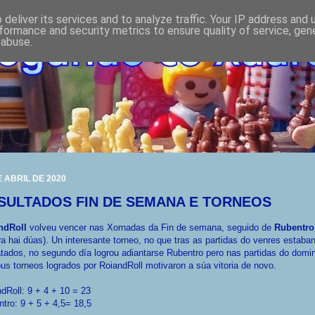
deliver its services and to analyze traffic. Your IP address and
formance and security metrics to ensure quality of service, ge
 abuse.
E ABRIL DE 2020
SULTADOS FIN DE SEMANA E TORNEOS
ndRoll
volveu vencer nas Xornadas da Fin de semana, seguido de
Rubentro
a hai dúas). Un interesante torneo, no que tras as partidas do venres estaba
ados, no segundo día logrou adiantarse Rubentro pero nas partidas do domi
us torneos logrados por RoiandRoll motivaron a súa vitoria de novo.
dRoll: 9 + 4 + 10 = 23
tro: 9 + 5 + 4,5= 18,5