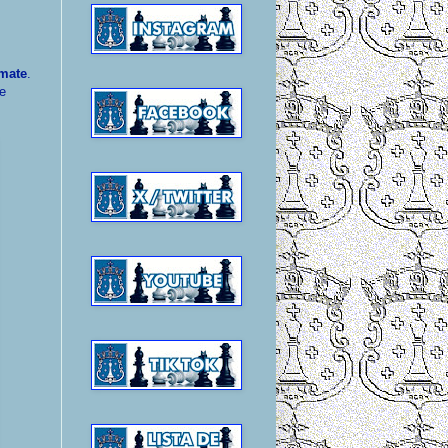
mate
.
e