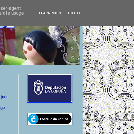
 user-agent
nerate usage
LEARN MORE
GOT IT
(que
n
ngo