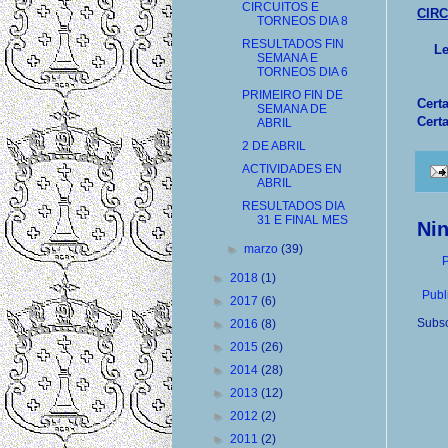
CIRCUITOS E
CIRC
TORNEOS DIA 8
RESULTADOS FIN
Le
SEMANA E
TORNEOS DIA 6
PRIMEIRO FIN DE
Cert
SEMANA DE
Cert
ABRIL
2 DE ABRIL
ACTIVIDADES EN
ABRIL
RESULTADOS DIA
31 E FINAL MES
Ni
►
marzo
(39)
P
►
2018
(1)
Publ
►
2017
(6)
Subsc
►
2016
(8)
►
2015
(26)
►
2014
(28)
►
2013
(12)
►
2012
(2)
►
2011
(2)