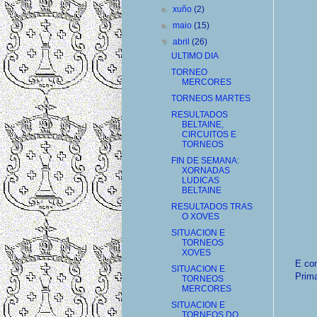
►
xuño
(2)
►
maio
(15)
▼
abril
(26)
ULTIMO DIA
TORNEO
MERCORES
TORNEOS MARTES
RESULTADOS
BELTAINE,
CIRCUITOS E
TORNEOS
FIN DE SEMANA:
XORNADAS
LUDICAS
BELTAINE
RESULTADOS TRAS
O XOVES
SITUACION E
TORNEOS
XOVES
E con
SITUACION E
Prim
TORNEOS
MERCORES
SITUACION E
TORNEOS DO