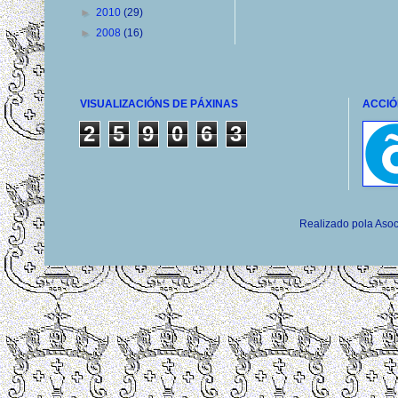
►
2010
(29)
►
2008
(16)
VISUALIZACIÓNS DE PÁXINAS
ACCIÓ
2
5
9
0
6
3
Realizado pola Asoc