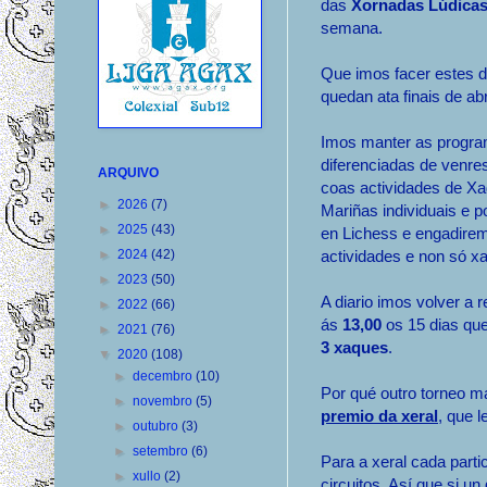
das
Xornadas Lúdica
semana.
Que imos facer estes d
quedan ata finais de abr
Imos manter as progr
diferenciadas de venre
ARQUIVO
coas actividades de X
►
2026
(7)
Mariñas individuais e p
►
2025
(43)
en Lichess e engadire
►
2024
(42)
actividades e non só x
►
2023
(50)
A diario imos volver a 
►
2022
(66)
ás
13,00
os 15 dias que
►
2021
(76)
3 xaques
.
▼
2020
(108)
►
decembro
(10)
Por qué outro torneo m
►
novembro
(5)
premio da xeral
, que l
►
outubro
(3)
►
setembro
(6)
Para a xeral cada parti
►
xullo
(2)
circuitos. Así que si 