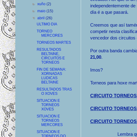
►
xuño
(2)
independentemente de s
►
maio
(15)
día é a que pasará.
▼
abril
(26)
ULTIMO DIA
Creemos que así tamén
competir nesta clasific
TORNEO
MERCORES
vencedor dos circuitos
TORNEOS MARTES
RESULTADOS
Por outra banda cambi
BELTAINE,
21,00
.
CIRCUITOS E
TORNEOS
FIN DE SEMANA:
Imos?
XORNADAS
LUDICAS
BELTAINE
Torneos para hoxe mart
RESULTADOS TRAS
O XOVES
CIRCUITO TORNEOS 
SITUACION E
TORNEOS
CIRCUITO TORNEOS 
XOVES
SITUACION E
TORNEOS
CIRCUITO TORNEOS 
MERCORES
SITUACION E
Lembra qu
TORNEOS DO