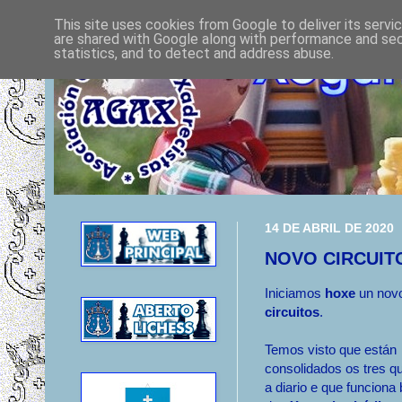
This site uses cookies from Google to deliver its servi
are shared with Google along with performance and secu
statistics, and to detect and address abuse.
14 DE ABRIL DE 2020
NOVO CIRCUITO
Iniciamos
hoxe
un nov
circuitos
.
Temos visto que están
consolidados os tres 
a diario e que funciona