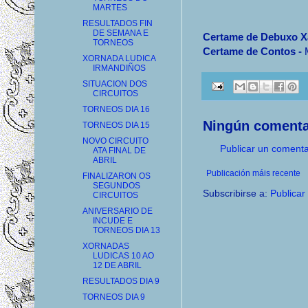
MARTES
RESULTADOS FIN
DE SEMANA E
Certame de Debuxo Xa
TORNEOS
-
Certame de Contos
XORNADA LUDICA
IRMANDIÑOS
SITUACION DOS
CIRCUITOS
TORNEOS DIA 16
Ningún comenta
TORNEOS DIA 15
NOVO CIRCUITO
Publicar un comenta
ATA FINAL DE
ABRIL
Publicación máis recente
FINALIZARON OS
SEGUNDOS
Subscribirse a:
Publicar
CIRCUITOS
ANIVERSARIO DE
INCUDE E
TORNEOS DIA 13
XORNADAS
LUDICAS 10 AO
12 DE ABRIL
RESULTADOS DIA 9
TORNEOS DIA 9