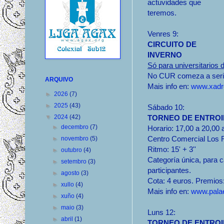
actuvidades que
teremos.
Venres 9:
CIRCUITO DE
INVERNO
Só para universitario
No CUR comeza a serie
ARQUIVO
Mais info en:
www.xadre
►
2026
(7)
►
2025
(43)
Sábado 10:
▼
2024
(42)
TORNEO DE ENTROI
►
decembro
(7)
Horario: 17,00 a 20,00
Centro Comercial Los R
►
novembro
(5)
Ritmo: 15' + 3''
►
outubro
(4)
Categoría única, para 
►
setembro
(3)
participantes.
►
agosto
(3)
Cota: 4 euros. Premios:
►
xullo
(4)
Mais info en:
www.palae
►
xuño
(4)
►
maio
(3)
Luns 12:
►
abril
(1)
TORNEO DE ENTROID