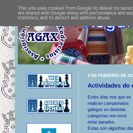
This site uses cookies from Google to deliver its servi
are shared with Google along with performance and secu
statistics, and to detect and address abuse.
9 DE FEBREIRO DE 20
Actividades do 
Estes días nos que se
realizan campionatos
galegos en distintas
categorías non imos
estar parados.
Estas son algunhas da