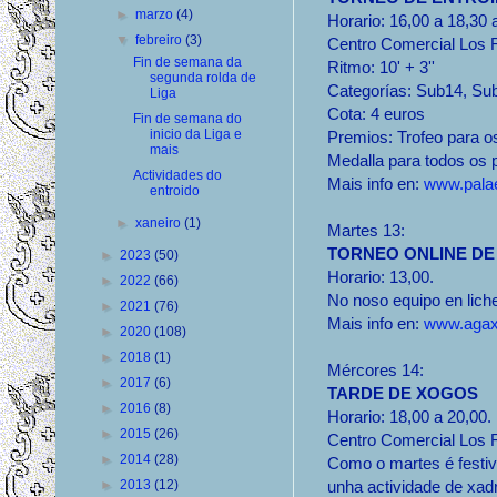
►
marzo
(4)
Horario: 16,00 a 18,30
▼
febreiro
(3)
Centro Comercial Los R
Fin de semana da
Ritmo: 10' + 3''
segunda rolda de
Categorías: Sub14, Sub
Liga
Cota: 4 euros
Fin de semana do
inicio da Liga e
Premios: Trofeo para os
mais
Medalla para todos os p
Actividades do
Mais info en:
www.palae
entroido
►
xaneiro
(1)
Martes 13:
TORNEO ONLINE DE
►
2023
(50)
Horario: 13,00.
►
2022
(66)
No noso equipo en lich
►
2021
(76)
Mais info en:
www.agax
►
2020
(108)
►
2018
(1)
Mércores 14:
►
2017
(6)
TARDE DE XOGOS
►
2016
(8)
Horario: 18,00 a 20,00.
►
2015
(26)
Centro Comercial Los R
►
2014
(28)
Como o martes é festiv
►
2013
(12)
unha actividade de xad