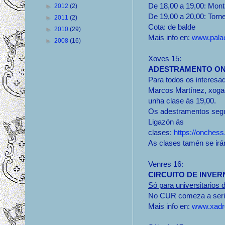
De 18,00 a 19,00: Mon
►
2012
(2)
De 19,00 a 20,00: Torne
►
2011
(2)
Cota: de balde
►
2010
(29)
Mais info en:
www.palae
►
2008
(16)
Xoves 15:
ADESTRAMENTO ONL
Para todos os interesad
Marcos Martínez, xogad
unha clase ás 19,00.
Os adestramentos segu
Ligazón ás
clases:
https://onches
As clases tamén se ir
Venres 16:
CIRCUITO DE INVER
Só para universitario
No CUR comeza a serie
Mais info en:
www.xadre