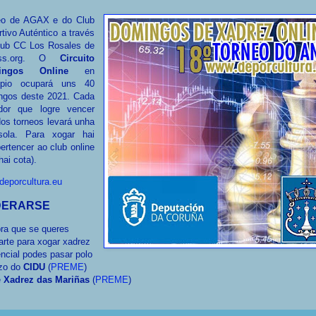
eo de AGAX e do Club
tivo Auténtico a través
lub CC Los Rosales de
hess.org. O
Circuito
ingos Online
en
cipio ocupará uns 40
ngos deste 2021. Cada
dor que logre vencer
os torneos levará unha
sola. Para xogar hai
ertencer ao club online
hai cota).
deporcultura.eu
DERARSE
ra que se queres
arte para xogar xadrez
ncial podes pasar polo
zo do
CIDU
(
PREME
)
e
Xadrez das Mariñas
(
PREME
)