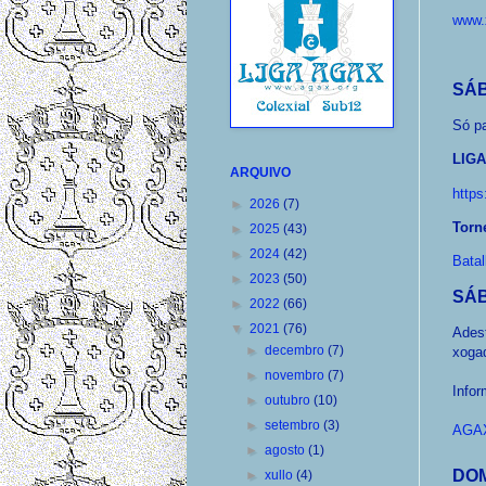
www.x
SÁB
Só p
LIG
ARQUIVO
https
►
2026
(7)
Torn
►
2025
(43)
►
2024
(42)
Bata
►
2023
(50)
SÁB
►
2022
(66)
▼
2021
(76)
Ades
►
decembro
(7)
xogad
►
novembro
(7)
Infor
►
outubro
(10)
►
setembro
(3)
AGAX
►
agosto
(1)
DOM
►
xullo
(4)