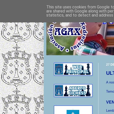
This site uses cookies from Google to 
are shared with Google along with per
statistics, and to detect and address
27 D
UL
A nos
Temo
VEN
Lemb