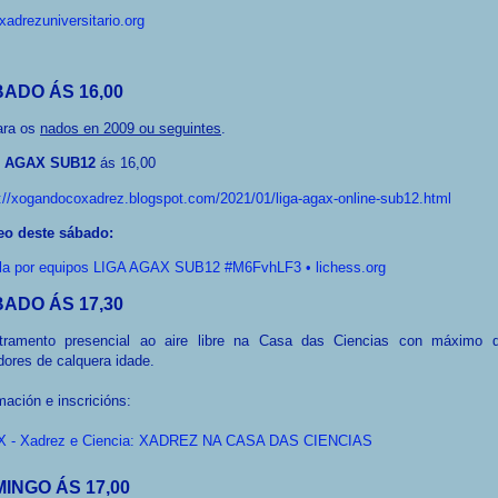
adrezuniversitario.org
ADO ÁS 16,00
ara os
nados en 2009 ou seguintes
.
A AGAX SUB12
ás 16,00
://xogandocoxadrez.blogspot.com/2021/01/liga-agax-online-sub12.html
eo deste sábado:
lla por equipos LIGA AGAX SUB12 #M6FvhLF3 • lichess.org
ADO ÁS 17,30
tramento presencial ao aire libre na Casa das Ciencias con máximo 
ores de calquera idade.
mación e inscricións:
 - Xadrez e Ciencia: XADREZ NA CASA DAS CIENCIAS
INGO ÁS 17,00