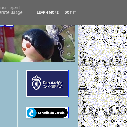
 user-agent
nerate usage
LEARN MORE
GOT IT