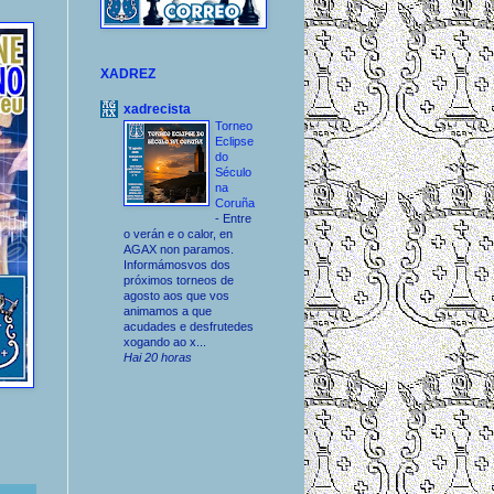
XADREZ
xadrecista
Torneo
Eclipse
do
Século
na
Coruña
-
Entre
o verán e o calor, en
AGAX non paramos.
Informámosvos dos
próximos torneos de
agosto aos que vos
animamos a que
acudades e desfrutedes
xogando ao x...
Hai 20 horas