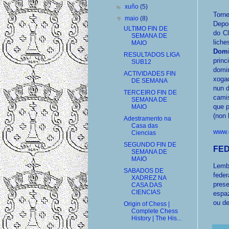
►
xuño
(5)
Torn
▼
maio
(8)
Depor
ULTIMO FIN DE
do C
SEMANA DE
lic
MAIO
Dom
RESULTADOS LIGA
prin
SUB12
domi
ACTIVIDADES FIN
xoga
DE SEMANA
nun d
TERCEIRO FIN DE
cami
SEMANA DE
que p
MAIO
(non 
Adestramento na
Casa das
www.
Ciencias
SEGUNDO FIN DE
FE
SEMANA DE
MAIO
Lemb
SABADOS DE
feder
XADREZ NA
prese
CASA DAS
CIENCIAS
espa
ou d
Origin of Chess |
Complete Chess
History | The His...