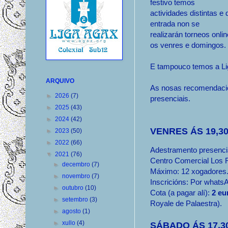
festivo temos
actividades distintas e 
entrada non se
realizarán torneos onlin
os venres e domingos.
E tampouco temos a L
ARQUIVO
As nosas recomendació
►
2026
(7)
presenciais.
►
2025
(43)
►
2024
(42)
VENRES ÁS 19,3
►
2023
(50)
►
2022
(66)
Adestramento presencial
▼
2021
(76)
Centro Comercial Los 
►
decembro
(7)
Máximo: 12 xogadores
►
novembro
(7)
Inscricións: Por whats
►
outubro
(10)
Cota (a pagar alí):
2 eu
►
setembro
(3)
Royale de Palaestra).
►
agosto
(1)
►
xullo
(4)
SÁBADO ÁS 17,3