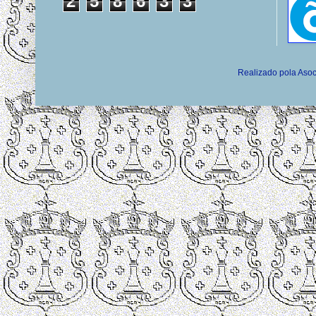
2
5
8
6
3
3
Realizado pola Asoc