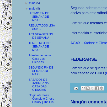
►
xuño
(5)
Segundo adestramento 
▼
maio
(8)
choiva para este sábad
ULTIMO FIN DE
SEMANA DE
MAIO
Lembra que teremos es
RESULTADOS LIGA
SUB12
Información e inscrició
ACTIVIDADES FIN
DE SEMANA
AGAX - Xadrez e Cie
TERCEIRO FIN DE
SEMANA DE
MAIO
Adestramento na
FEDERARSE
Casa das
Ciencias
Lembra que se queres f
SEGUNDO FIN DE
SEMANA DE
polo espazo do
CIDU
(
MAIO
SABADOS DE
XADREZ NA
CASA DAS
CIENCIAS
Origin of Chess |
Complete Chess
Ningún comenta
History | The His...