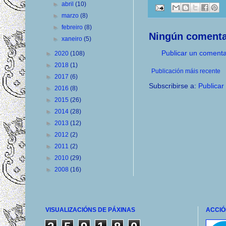
►
abril
(10)
►
marzo
(8)
►
febreiro
(8)
Ningún comenta
►
xaneiro
(5)
Publicar un comenta
►
2020
(108)
►
2018
(1)
Publicación máis recente
►
2017
(6)
Subscribirse a:
Publicar
►
2016
(8)
►
2015
(26)
►
2014
(28)
►
2013
(12)
►
2012
(2)
►
2011
(2)
►
2010
(29)
►
2008
(16)
VISUALIZACIÓNS DE PÁXINAS
ACCIÓ