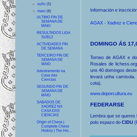
►
xuño
(5)
Información e inscrició
▼
maio
(8)
ULTIMO FIN DE
SEMANA DE
AGAX - Xadrez e Cie
MAIO
RESULTADOS LIGA
SUB12
DOMINGO ÁS 17,
ACTIVIDADES FIN
DE SEMANA
TERCEIRO FIN DE
Torneo de AGAX e do 
SEMANA DE
Rosales de lichess.or
MAIO
uns 40 domingos deste
Adestramento na
Casa das
levará unha camisola. 
Ciencias
cota).
SEGUNDO FIN DE
SEMANA DE
www.deporcultura.eu
MAIO
SABADOS DE
FEDERARSE
XADREZ NA
CASA DAS
CIENCIAS
Lembra que se queres f
polo espazo do
CIDU
(
Origin of Chess |
Complete Chess
History | The His...