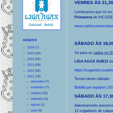
VENRES ÁS 21,3
Lembramos que se rec
Primavera
de INCUDE
www.xadrezuniversitari
ARQUIVO
SÁBADO ÁS 16,0
►
2026
(7)
Só para os
nados en 20
►
2025
(43)
►
2024
(42)
LIGA AGAX SUB12
ás
►
2023
(50)
https://xogandocoxadre
►
2022
(66)
▼
2021
(76)
Torneo deste sábado:
►
decembro
(7)
Batalla por equipos 
►
novembro
(7)
►
outubro
(10)
SÁBADO ÁS 17,3
►
setembro
(3)
►
agosto
(1)
Adestramento presenci
12 xogadores de calque
►
xullo
(4)