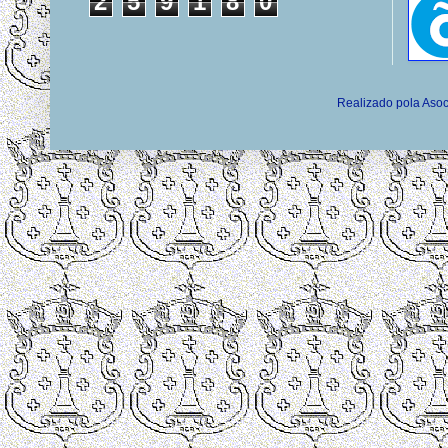
2
5
9
1
8
0
Realizado pola Asoc