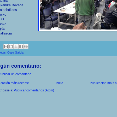
agalia
lexandre Bóveda
alcohólicos
teixo
IDU
anxo
grás
allaecia
uetas:
Copa Galicia
ngún comentario:
ublicar un comentario
icación máis recente
Inicio
Publicación máis a
ribirse a:
Publicar comentarios (Atom)