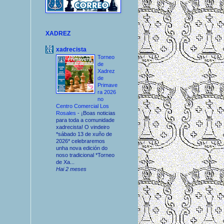
XADREZ
xadrecista
Torneo
de
Xadrez
de
Primave
ra 2026
no
Centro Comercial Los
Rosales
-
¡Boas noticias
para toda a comunidade
xadrecista! O vindeiro
*sábado 13 de xuño de
2026* celebraremos
unha nova edición do
noso tradicional *Torneo
de Xa...
Hai 2 meses