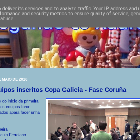
deliver its services and to analyze traffic. Your IP address and
formance and security metrics to ensure quality of service, ge
 abuse.
E MAIO DE 2010
ipos inscritos Copa Galicia - Fase Coruña
 do inicio da primeira
 os equipos foron
ados apara facer unha
beira
rculo Ferrolano