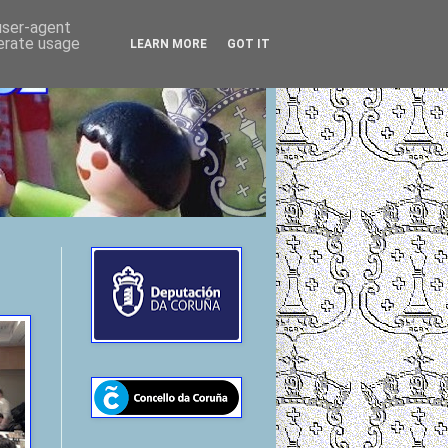
 user-agent
nerate usage
LEARN MORE
GOT IT