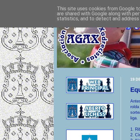
This site uses cookies from Google to 
are shared with Google along with per
statistics, and to detect and address
19 D
Equ
Antes
rolda
sorte
liga.
1. Ri
2. Cí