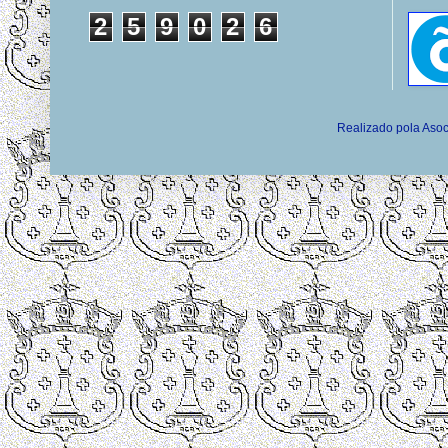
2
5
9
0
2
6
Realizado pola Asoc