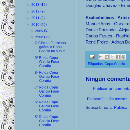
►
2013
(12)
Douglas Chávez - Erne
►
2012
(2)
Exalcohólicos - Arteix
►
2011
(2)
Manuel Arias - Oscar d
▼
2010
(29)
Daniel Pousada - Alejan
►
xuño
(5)
Carlos Fustes - Rashid
▼
maio
(12)
René Freire - Adrían D
O Círculo Ferrolano
gañou a Copa
Galicia na súa fa...
9ª Rolda Copa
Galicia Fase
Etiquetas:
Copa Galicia
Coruña
8ª Rolda Copa
Galicia Fase
Ningún comenta
Coruña
7ª Rolda Copa
Publicar un comenta
Galicia Fase
Coruña
Publicación máis recente
6ª Rolda Copa
Galicia Fase
Subscribirse a:
Publicar
Coruña
5ª Rolda Copa
Galicia Fase
Coruña