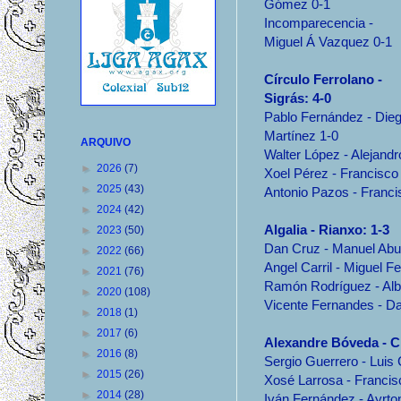
Gómez 0-1
Incomparecencia -
Miguel Á Vazquez 0-1
Círculo Ferrolano -
Sigrás: 4-0
Pablo Fernández - Die
Martínez 1-0
ARQUIVO
Walter López - Alejand
►
2026
(7)
Xoel Pérez - Francisco
►
2025
(43)
Antonio Pazos - Franci
►
2024
(42)
Algalia - Rianxo: 1-3
►
2023
(50)
Dan Cruz - Manuel Abu
►
2022
(66)
Angel Carril - Miguel Fe
►
2021
(76)
Ramón Rodríguez - Alb
►
2020
(108)
Vicente Fernandes - Da
►
2018
(1)
►
2017
(6)
Alexandre Bóveda - CI
►
2016
(8)
Sergio Guerrero - Luis 
►
2015
(26)
Xosé Larrosa - Franci
►
2014
(28)
Iván Fernández - Ayrton