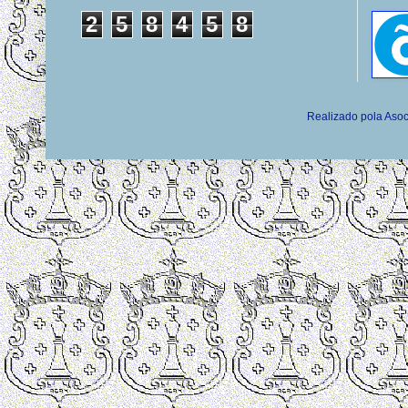
2
5
8
4
5
8
Realizado pola Asoc