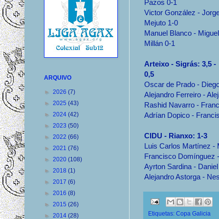
Pazos 0-1
Victor González - Jorg
Mejuto 1-0
Manuel Blanco - Miguel
Millán 0-1
Arteixo - Sigrás: 3,5 -
0,5
ARQUIVO
Oscar de Prado - Diego
►
2026
(7)
Alejandro Ferreiro - Ale
►
2025
(43)
Rashid Navarro - Franc
►
2024
(42)
Adrían Dopico - Franci
►
2023
(50)
CIDU - Rianxo: 1-3
►
2022
(66)
Luis Carlos Martínez -
►
2021
(76)
Francisco Domínguez - 
►
2020
(108)
Ayrton Sardina - Daniel
►
2018
(1)
Alejandro Astorga - Nes
►
2017
(6)
►
2016
(8)
►
2015
(26)
Etiquetas:
Copa Galicia
►
2014
(28)