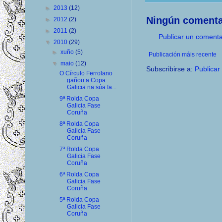
►
2013
(12)
Ningún comenta
►
2012
(2)
►
2011
(2)
Publicar un comenta
▼
2010
(29)
►
xuño
(5)
Publicación máis recente
▼
maio
(12)
Subscribirse a:
Publicar
O Círculo Ferrolano
gañou a Copa
Galicia na súa fa...
9ª Rolda Copa
Galicia Fase
Coruña
8ª Rolda Copa
Galicia Fase
Coruña
7ª Rolda Copa
Galicia Fase
Coruña
6ª Rolda Copa
Galicia Fase
Coruña
5ª Rolda Copa
Galicia Fase
Coruña