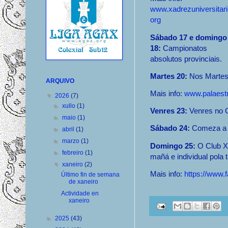
www.xadrezuniversitari
org
Sábado 17 e domingo
18:
Campionatos
absolutos provinciais.
Martes 20:
Nos Martes 
ARQUIVO
Mais info:
www.palaest
▼
2026
(7)
►
xullo
(1)
Venres 23:
Venres no
►
maio
(1)
Sábado 24:
Comeza a 
►
abril
(1)
►
marzo
(1)
Domingo 25:
O Club Xa
►
febreiro
(1)
mañá e individual pola 
▼
xaneiro
(2)
Mais info:
https://www.
Último fin de semana
de xaneiro
Actividade en
xaneiro
►
2025
(43)