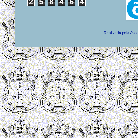
2
5
8
4
6
4
Realizado pola Asoc