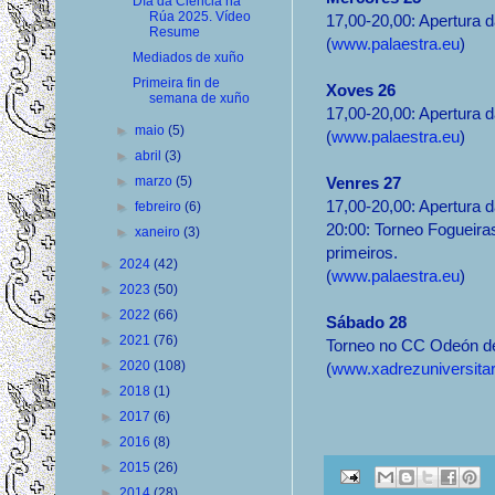
Día da Ciencia na
Rúa 2025. Vídeo
17,00-20,00: Apertura d
Resume
(
www.palaestra.eu
)
Mediados de xuño
Primeira fin de
Xoves 26
semana de xuño
17,00-20,00: Apertura d
►
maio
(5)
(
www.palaestra.eu
)
►
abril
(3)
►
marzo
(5)
Venres 27
17,00-20,00: Apertura d
►
febreiro
(6)
20:00: Torneo Fogueiras
►
xaneiro
(3)
primeiros.
►
2024
(42)
(
www.palaestra.eu
)
►
2023
(50)
►
2022
(66)
Sábado 28
►
2021
(76)
Torneo no CC Odeón de
►
2020
(108)
(
www.xadrezuniversitar
►
2018
(1)
►
2017
(6)
►
2016
(8)
►
2015
(26)
►
2014
(28)