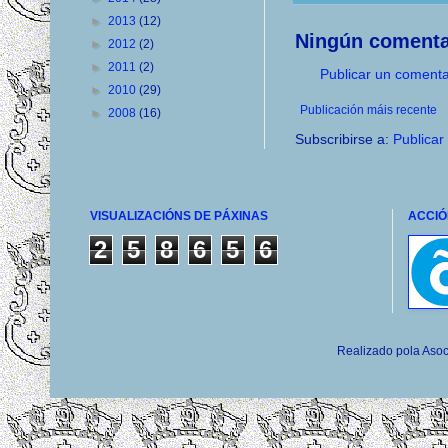
►
2013
(12)
Ningún comenta
►
2012
(2)
►
2011
(2)
Publicar un comenta
►
2010
(29)
Publicación máis recente
►
2008
(16)
Subscribirse a:
Publicar
VISUALIZACIÓNS DE PÁXINAS
ACCIÓ
2
5
8
6
5
6
Realizado pola Asoc