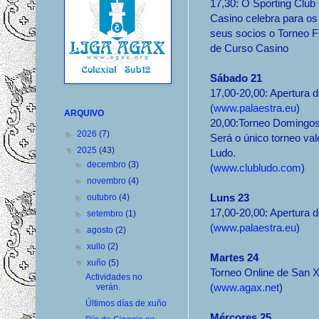
17,30: O Sporting Club
Casino celebra para os
seus socios o Torneo F
de Curso Casino
Sábado 21
17,00-20,00: Apertura d
(
www.palaestra.eu
)
ARQUIVO
20,00:Torneo Domingos
►
2026
(7)
Será o único torneo va
▼
2025
(43)
Ludo.
►
decembro
(3)
(
www.clubludo.com
)
►
novembro
(4)
Luns 23
►
outubro
(4)
17,00-20,00: Apertura d
►
setembro
(1)
(
www.palaestra.eu
)
►
agosto
(2)
►
xullo
(2)
Martes 24
▼
xuño
(5)
Torneo Online de San 
Actividades no
(
www.agax.net
)
verán.
Últimos días de xuño
Mércores 25