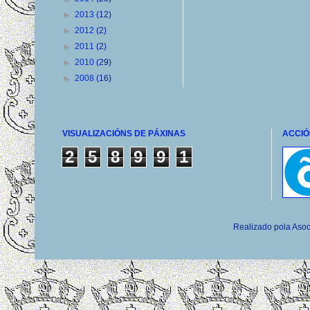
►
2013
(12)
►
2012
(2)
►
2011
(2)
►
2010
(29)
►
2008
(16)
VISUALIZACIÓNS DE PÁXINAS
ACCIÓ
2
5
8
9
9
1
Realizado pola Asoc