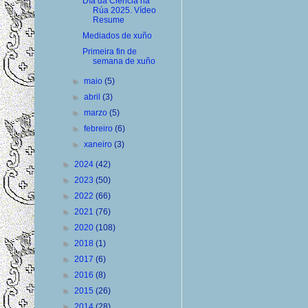
Día da Ciencia na
Rúa 2025. Vídeo
Resume
Mediados de xuño
Primeira fin de
semana de xuño
►
maio
(5)
►
abril
(3)
►
marzo
(5)
►
febreiro
(6)
►
xaneiro
(3)
►
2024
(42)
►
2023
(50)
►
2022
(66)
►
2021
(76)
►
2020
(108)
►
2018
(1)
►
2017
(6)
►
2016
(8)
►
2015
(26)
►
2014
(28)