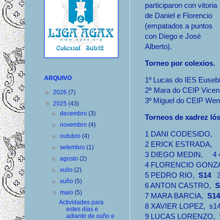
participaron con vitoria
de Daniel e Florencio
(empatados a puntos
con Diego e José
Alberto).
Torneo por colexios.
ARQUIVO
1º Lucas do IES Euseb
2ª Mara do CEIP Vicent
►
2026
(7)
3º Miguel do CEIP Wen
▼
2025
(43)
►
decembro
(3)
Torneos de xadrez ló
►
novembro
(4)
1 DANI CODESIDO, 4 
►
outubro
(4)
2 ERICK ESTRADA, 4 
►
setembro
(1)
3 DIEGO MEDIN, 4 4 
►
agosto
(2)
4 FLORENCIO GONZAL
►
xullo
(2)
5 PEDRO RIO,
S14
3 
►
xuño
(5)
6 ANTON CASTRO,
S
▼
maio
(5)
7 MARA BARCIA,
S14
Actividades para
8 XAVIER LOPEZ, s14 
estes días e
9 LUCAS LORENZO, S1
adianto de xuño e