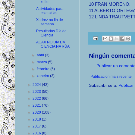
xullo
10 FRAN MORENO, 1.5
Actividades para
11 ALBERTO ORTEGA, 
estes días
12 LINDA TRAUTVETTE
Xadrez na fin de
semana
Resultados Día da
Ciencia
AGAX NO DÍA DA
CIENCIA NA RÚA
Ningún comenta
►
abril
(3)
►
marzo
(5)
Publicar un comenta
►
febreiro
(6)
►
xaneiro
(3)
Publicación máis recente
►
2024
(42)
Subscribirse a:
Publicar
►
2023
(50)
►
2022
(66)
►
2021
(76)
►
2020
(108)
►
2018
(1)
►
2017
(6)
►
2016
(8)