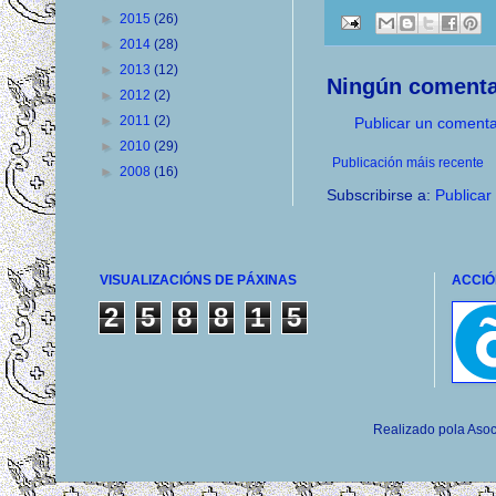
►
2015
(26)
►
2014
(28)
►
2013
(12)
Ningún comenta
►
2012
(2)
►
2011
(2)
Publicar un comenta
►
2010
(29)
Publicación máis recente
►
2008
(16)
Subscribirse a:
Publicar
VISUALIZACIÓNS DE PÁXINAS
ACCIÓ
2
5
8
8
1
5
Realizado pola Asoc