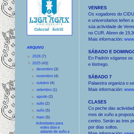
VENRES
Os xogadores do CID
e universitarios teñen a
súa actividade de Venr
no CUR. Abren de 19,30
Mais información:
www.
ARQUIVO
SÁBADO E DOMING
►
2026
(7)
En Padrón xóganse os c
▼
2025
(43)
e lóstrego.
►
decembro
(3)
►
novembro
(4)
SÁBADO 7
Palaestra organiza o se
►
outubro
(4)
Mais información:
www.
►
setembro
(1)
►
agosto
(2)
CLASES
►
xullo
(2)
Co peche das activida
►
xuño
(5)
mes de xuño a propost
▼
maio
(5)
centro. Serán as tres 
Actividades para
por días soltos.
estes días e
adianto de xuño e
Mais información:
www.