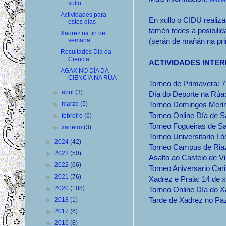
xullo
Actividades para
En xullo o CIDU realiz
estes días
tamén tedes a posibil
Xadrez na fin de
semana
(serán de mañán na pri
Resultados Día da
Ciencia
ACTIVIDADES INTER
AGAX NO DÍA DA
CIENCIA NA RÚA
Torneo de Primavera: 7
►
abril
(3)
Día do Deporte na Rúa
►
marzo
(5)
Torneo Domingos Merino
Torneo Online Día de S
►
febreiro
(6)
Torneo Fogueiras de Sa
►
xaneiro
(3)
Torneo Universitario Ló
►
2024
(42)
Torneo Campus de Riazo
►
2023
(50)
Asalto ao Castelo de Vi
►
2022
(66)
Torneo Aniversario Cari
►
2021
(76)
Xadrez e Praia: 14 de x
►
2020
(108)
Torneo Online Día do Xa
Tarde de Xadrez no Pazo
►
2018
(1)
►
2017
(6)
►
2016
(8)