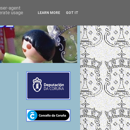
 user-agent
nerate usage
LEARN MORE
GOT IT