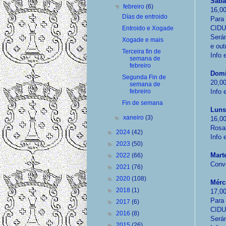
Sába
▼
febreiro
(6)
16,00
Días de entroido
Para 
CIDU
Entroido e Xogade
Serán
Xogade e mais
e out
Terceira fin de
Info 
semana de
febreiro
Domi
Segunda Fin de
20,0
semana de
febreiro
Info
Fin de semana
Luns
►
xaneiro
(3)
16,00
Rosa
►
2024
(42)
Info
►
2023
(50)
Mart
►
2022
(66)
Conv
►
2021
(76)
►
2020
(108)
Mérc
►
2018
(1)
17,00
Para 
►
2017
(6)
CIDU
►
2016
(8)
Serán
►
2015
(26)