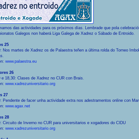
mamos das actividades para os próximos días. Lembrade que pola celebraci
ionatos Galegos non haberá Liga Galega de Xadrez o Sábado de Entroido.
es 25
: Nos martes de Xadrez os de Palaestra teñen a última rolda do Torneo Imbo
s.
en:
www.palaestra.eu
ores 26
 e 18,30: Clases de Xadrez no CUR con Brais.
en:
www.xadrezuniversitario.org
s 27
: Pendente de facer unha actividade extra nos adestramentos online con Mar
en:
www.agax.net
es 28
: Circuito de Inverno no CUR para universitarios e xogadores do CIDU
en:
www.xadrezuniversitario.org