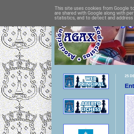
This site uses cookies from Google to 
are shared with Google along with per
statistics, and to detect and address
25 D
En