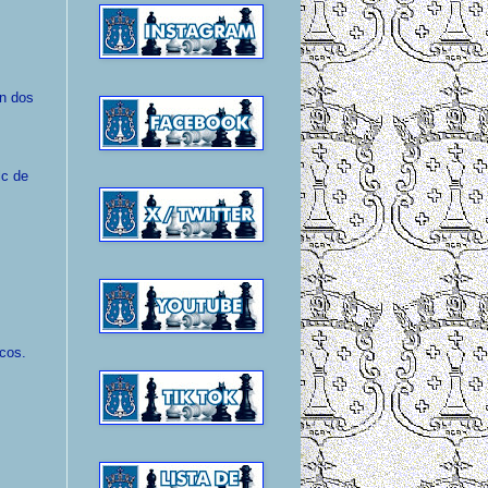
ón dos
lc de
cos.