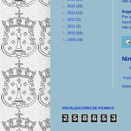
Info 
►
2014
(28)
Xoga
►
2013
(12)
Por 
►
2012
(2)
inscr
►
2011
(2)
Info 
►
2010
(29)
►
2008
(16)
Ni
P
Publ
Subsc
VISUALIZACIÓNS DE PÁXINAS
2
5
8
6
5
3