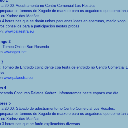
do 1
 a 20,00: Adestramento no Centro Comercial Los Rosales.
preparar os torneos de Xogade de marzo e para os xogadores que compitan 
 ou Xadrez das Mariñas.
 4 horas nas que se darán unhas pequenas ideas en aperturas, medio xogo, f
ros consellos para a participación nestas probas.
en:
www.palaestra.eu
ngo 2
0: Torneo Online San Rosendo
 en
www.agax.net
 3
: Torneo de Entroido coincidente coa festa de entroido no Centro Comercial 
les
 en
www.palaestra.eu
es 4
ocatoria Concurso Relatos Xadrez. Informaremos neste espazo ese día.
ores 5
 a 20,00: Sábado de adestramento no Centro Comercial Los Rosales.
preparar os torneos de Xogade de marzo e para os xogadores que compitan 
 ou Xadrez das Mariñas.
 3 horas nas que se farán explicacións diversas.