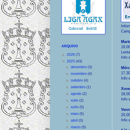
Infor
Camp
Mart
ARQUIVO
19,00
Lenta
►
2026
(7)
Info 
▼
2025
(43)
►
decembro
(3)
Mérc
17,30
►
novembro
(4)
Info 
►
outubro
(4)
►
setembro
(1)
Xove
►
agosto
(2)
18,00
Info 
►
xullo
(2)
►
xuño
(5)
Venr
►
maio
(5)
20,00
Info 
►
abril
(3)
►
marzo
(5)