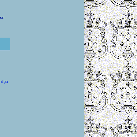
 se
ntiga