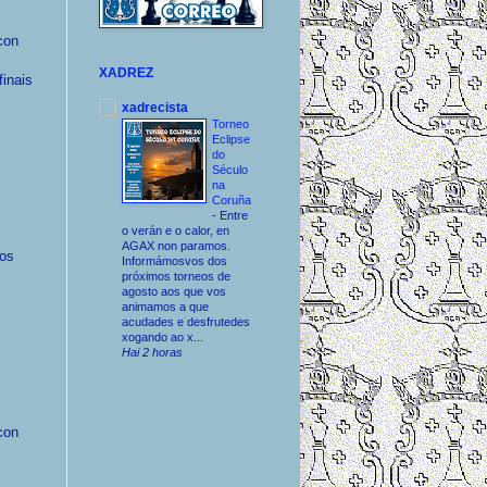
con
XADREZ
inais
xadrecista
Torneo
Eclipse
do
Século
na
Coruña
-
Entre
o verán e o calor, en
AGAX non paramos.
Los
Informámosvos dos
próximos torneos de
agosto aos que vos
animamos a que
acudades e desfrutedes
xogando ao x...
Hai 2 horas
con