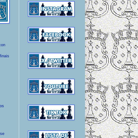
con
inais
Los
 se