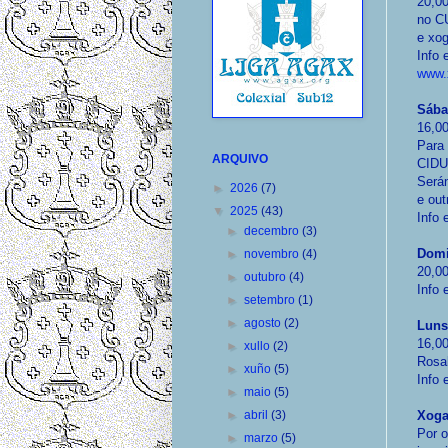
20,00
no CU
e xo
Info 
www.x
Sába
16,00
Para 
ARQUIVO
CIDU
Serán
►
2026
(7)
e out
▼
2025
(43)
Info 
►
decembro
(3)
Domi
►
novembro
(4)
20,0
►
outubro
(4)
Info
►
setembro
(1)
►
agosto
(2)
Luns
16,00
►
xullo
(2)
Rosa
►
xuño
(5)
Info
►
maio
(5)
►
abril
(3)
Xoga
Por 
►
marzo
(5)