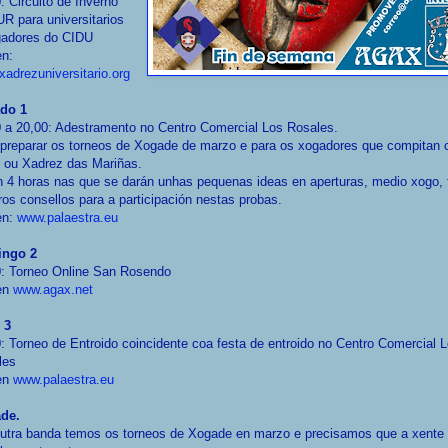
: Circuito de Inverno
R para universitarios
gadores do CIDU
en:
adrezuniversitario.org
do 1
 a 20,00: Adestramento no Centro Comercial Los Rosales.
preparar os torneos de Xogade de marzo e para os xogadores que compitan 
 ou Xadrez das Mariñas.
 4 horas nas que se darán unhas pequenas ideas en aperturas, medio xogo, f
ros consellos para a participación nestas probas.
en:
www.palaestra.eu
ngo 2
0: Torneo Online San Rosendo
 en
www.agax.net
 3
: Torneo de Entroido coincidente coa festa de entroido no Centro Comercial 
les
 en
www.palaestra.eu
de.
outra banda temos os torneos de Xogade en marzo e precisamos que a xente