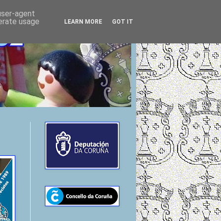
 user-agent
nerate usage
LEARN MORE
GOT IT