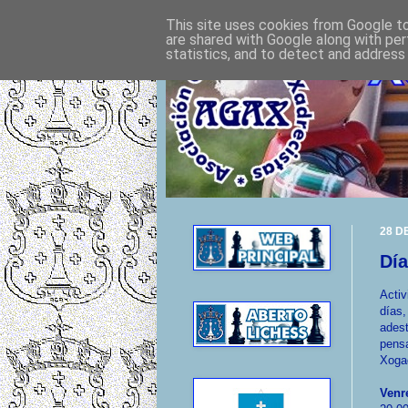
This site uses cookies from Google to 
are shared with Google along with per
statistics, and to detect and address
28 D
Día
Activ
días,
ades
pensa
Xoga
Venr