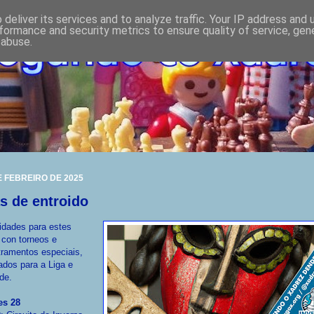
deliver its services and to analyze traffic. Your IP address and
formance and security metrics to ensure quality of service, ge
 abuse.
E FEBREIRO DE 2025
s de entroido
idades para estes
 con torneos e
tramentos especiais,
dos para a Liga e
de.
es 28