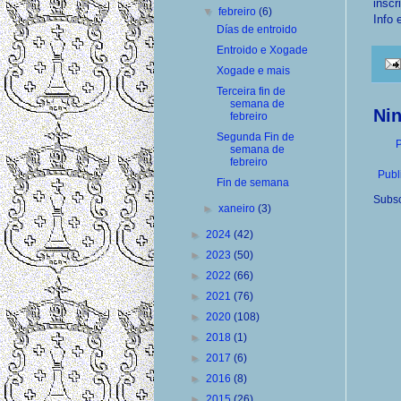
inscr
▼
febreiro
(6)
Info 
Días de entroido
Entroido e Xogade
Xogade e mais
Terceira fin de
semana de
Ni
febreiro
Segunda Fin de
P
semana de
febreiro
Publ
Fin de semana
Subsc
►
xaneiro
(3)
►
2024
(42)
►
2023
(50)
►
2022
(66)
►
2021
(76)
►
2020
(108)
►
2018
(1)
►
2017
(6)
►
2016
(8)
►
2015
(26)