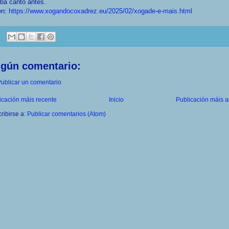
iba canto antes.
en:
https://www.xogandocoxadrez.eu/2025/02/xogade-e-mais.html
ngún comentario:
ublicar un comentario
icación máis recente
Inicio
Publicación máis a
ribirse a:
Publicar comentarios (Atom)