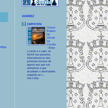
XADREZ
xadrecista
Torneo
Eclipse
do
Século
na
Coruña
ntiga
-
Entre
o verán e o calor, en
AGAX non paramos.
Informámosvos dos
próximos torneos de
agosto aos que vos
animamos a que
acudades e desfrutedes
xogando ao x...
Hai 2 días