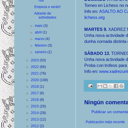
rúa
Torneo en Lichess no n
Empeza o verán!
Info en:
ASALTO AO C
Adianto de
lichess.org
actividades
►
maio
(3)
MARTES 9.
XADREZ 
►
abril
(1)
Unha nova actividade d
►
marzo
(4)
dunha xornada distinta 
►
febreiro
(3)
►
xaneiro
(1)
SÁBADO 13.
TORNEO
Unha nova actividade d
►
2023
(50)
Proba con trofeos para 
►
2022
(66)
Info en:
www.xadrezuniv
►
2021
(76)
►
2020
(108)
►
2018
(1)
►
2017
(6)
►
2016
(8)
Ningún comenta
►
2015
(26)
Publicar un comenta
►
2014
(28)
►
2013
(12)
Publicación máis recente
►
2012
(2)