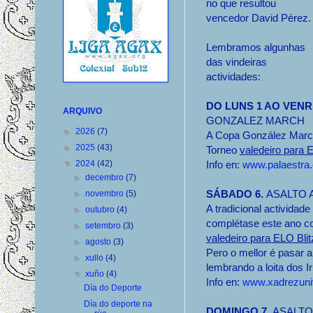
no que resultou
vencedor David Pérez.
Lembramos algunhas
das vindeiras
actividades:
DO LUNS 1 AO VENR
ARQUIVO
GONZALEZ MARCH
►
2026
(7)
A Copa González March 
►
2025
(43)
Torneo
valedeiro para 
▼
2024
(42)
Info en:
www.palaestra
►
decembro
(7)
SÁBADO 6.
ASALTO 
►
novembro
(5)
A tradicional activida
►
outubro
(4)
complétase este ano co
►
setembro
(3)
valedeiro para ELO Blit
►
agosto
(3)
Pero o mellor é pasar a
►
xullo
(4)
lembrando a loita dos 
▼
xuño
(4)
Info en:
www.xadrezuniv
Día do Deporte
Día do deporte na
DOMINGO 7.
ASALTO