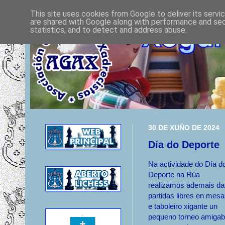
This site uses cookies from Google to deliver its servi
are shared with Google along with performance and secu
statistics, and to detect and address abuse.
30 DE XUÑO DE 2024
Día do Deporte
Na actividade do Día d
Deporte na Rúa
realizamos ademais da
partidas libres en mes
e taboleiro xigante un
pequeno torneo amigab