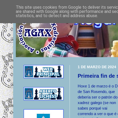
This site uses cookies from Google to deliver its servi
are shared with Google along with performance and secu
statistics, and to detect and address abuse.
1 DE MARZO DE 2024
Primeira fin de
Hoxe 1 de marzo é o D
de San Rosendo, que
debería ser o patrón do
xadrez galego (se non
sabes porqué vai
correndo a ver o que é 