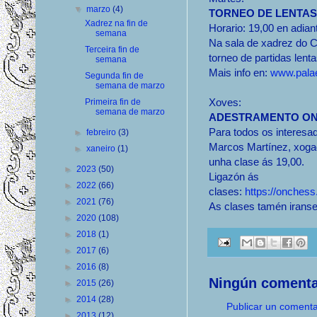
▼
marzo
(4)
TORNEO DE LENTAS
Xadrez na fin de
Horario: 19,00 en adian
semana
Na sala de xadrez do C
Terceira fin de
torneo de partidas len
semana
Mais info en:
www.palae
Segunda fin de
semana de marzo
Xoves:
Primeira fin de
semana de marzo
ADESTRAMENTO ONL
Para todos os interesad
►
febreiro
(3)
Marcos Martínez, xogad
►
xaneiro
(1)
unha clase ás 19,00.
►
2023
(50)
Ligazón ás
►
2022
(66)
clases:
https://onches
►
2021
(76)
As clases tamén irans
►
2020
(108)
►
2018
(1)
►
2017
(6)
►
2016
(8)
Ningún comenta
►
2015
(26)
►
2014
(28)
Publicar un comenta
►
2013
(12)