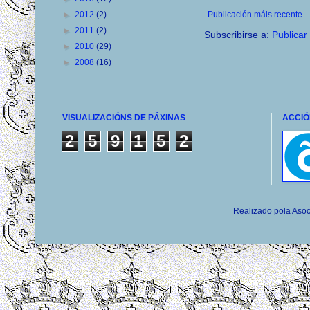
Publicación máis recente
►
2012
(2)
►
2011
(2)
Subscribirse a:
Publicar
►
2010
(29)
►
2008
(16)
VISUALIZACIÓNS DE PÁXINAS
ACCIÓ
2
5
9
1
5
2
Realizado pola Asoc