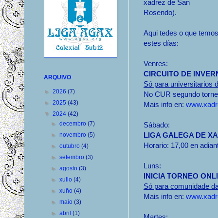
xadrez de San
Rosendo).
Aqui tedes o que temo
estes días:
Venres:
CIRCUITO DE INVER
ARQUIVO
Só para universitario
►
2026
(7)
No CUR segundo torneo 
►
2025
(43)
Mais info en:
www.xadre
▼
2024
(42)
►
decembro
(7)
Sábado:
LIGA GALEGA DE X
►
novembro
(5)
Horario: 17,00 en adian
►
outubro
(4)
►
setembro
(3)
Luns:
►
agosto
(3)
INICIA TORNEO ONL
►
xullo
(4)
Só para comunidade d
►
xuño
(4)
Mais info en:
www.xadre
►
maio
(3)
►
abril
(1)
Martes: