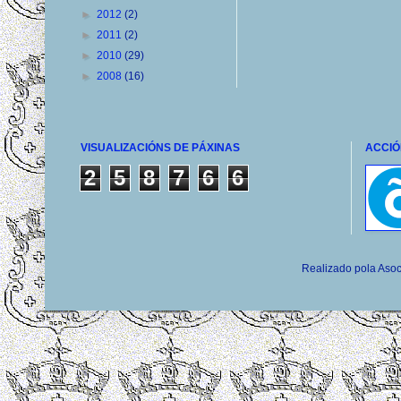
►
2012
(2)
►
2011
(2)
►
2010
(29)
►
2008
(16)
VISUALIZACIÓNS DE PÁXINAS
ACCIÓ
2
5
8
7
6
6
Realizado pola Asoc