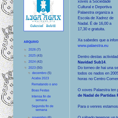
xoves a Sociedade
Cultural e Deportiva
Palaestra organiza a
Escola de Xadrez de
Nadal. É de 16,00 a
17,30 e gratuita.
Xa sabedes que a infor
ARQUIVO
www.palaestra.eu
►
2026
(7)
►
2025
(43)
Dentro destas activida
►
2024
(42)
Navidad Sub14
.
Do torneo de hai una s
▼
2023
(50)
todos os nados en 2009
▼
decembro
(5)
Acaba 2023
horas no Centro Comer
Rematando o ano
O xoves Palaestra ten 
Boas Festas
de Nadal de Partidas
Intensa fin de
semana
Para o venres estamos 
Segunda fin de
semana
O sábado teremos un tor
►
novembro
(6)