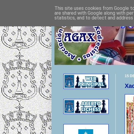
This site uses cookies from Google to 
are shared with Google along with per
statistics, and to detect and address
15 D
Xad