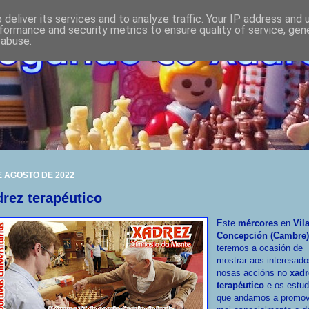
deliver its services and to analyze traffic. Your IP address and
formance and security metrics to ensure quality of service, ge
 abuse.
E AGOSTO DE 2022
rez terapéutico
Este
mércores
en
Vil
Concepción (Cambre
teremos a ocasión de
mostrar aos interesado
nosas accións no
xadr
terapéutico
e os estu
que andamos a promov