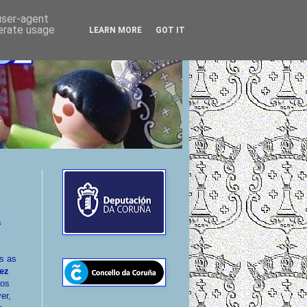
 user-agent
nerate usage
LEARN MORE
GOT IT
a
)
s as
ez
dos
er,