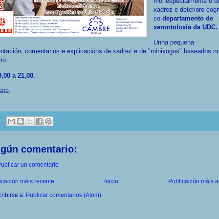
moi especialmente o d
xadrez e deterioro cogn
co
departamento de
xerontoloxía da UDC.
Unha pequena
ntación, comentarios e explicacións de xadrez e de "minixogos" baseados n
mo.
,00 a 21,00.
ate.
ngún comentario:
ublicar un comentario
icación máis recente
Inicio
Publicación máis a
ribirse a:
Publicar comentarios (Atom)