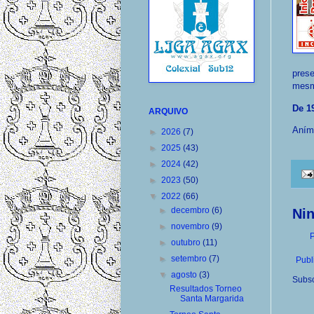
prese
mes
De 19
ARQUIVO
Aním
►
2026
(7)
►
2025
(43)
►
2024
(42)
►
2023
(50)
▼
2022
(66)
►
decembro
(6)
Ni
►
novembro
(9)
P
►
outubro
(11)
►
setembro
(7)
Publ
▼
agosto
(3)
Subsc
Resultados Torneo
Santa Margarida