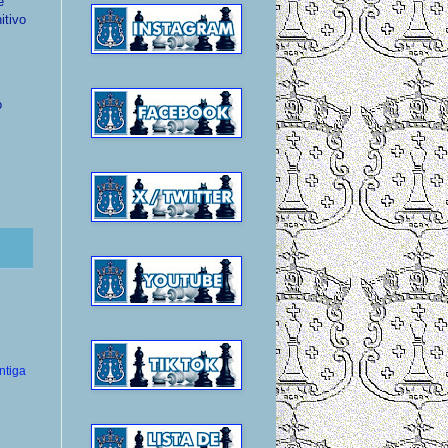
e
itivo
o
ntiga