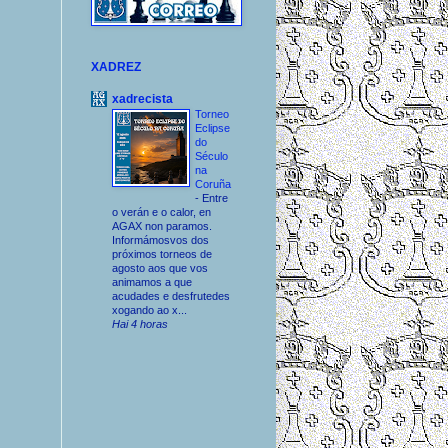
XADREZ
xadrecista
Torneo
Eclipse
do
Século
na
Coruña
-
Entre
o verán e o calor, en
AGAX non paramos.
Informámosvos dos
próximos torneos de
agosto aos que vos
animamos a que
acudades e desfrutedes
xogando ao x...
Hai 4 horas