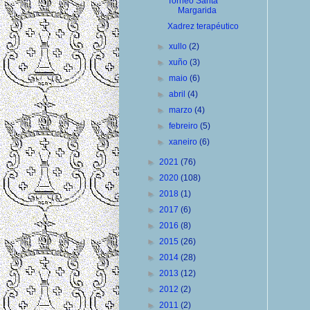
Torneo Santa
Margarida
Xadrez terapéutico
►
xullo
(2)
►
xuño
(3)
►
maio
(6)
►
abril
(4)
►
marzo
(4)
►
febreiro
(5)
►
xaneiro
(6)
►
2021
(76)
►
2020
(108)
►
2018
(1)
►
2017
(6)
►
2016
(8)
►
2015
(26)
►
2014
(28)
►
2013
(12)
►
2012
(2)
►
2011
(2)