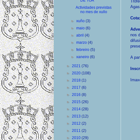
DE TOR
Trofe
Agasa
Actividades previstas
no mes de xullo
Cota
►
xuño
(3)
►
maio
(6)
Adve
nos d
►
abril
(4)
difus
►
marzo
(4)
prese
►
febreiro
(5)
►
xaneiro
(6)
A par
►
2021
(76)
Inscr
►
2020
(108)
Imaxe
►
2018
(1)
►
2017
(6)
►
2016
(8)
►
2015
(26)
►
2014
(28)
►
2013
(12)
►
2012
(2)
►
2011
(2)
►
2010
(29)