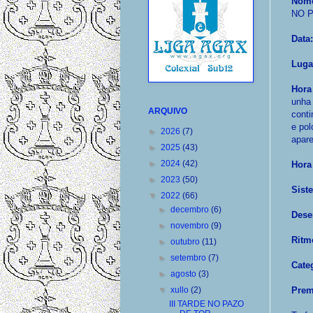
Nome
NO 
Data:
Luga
Hora
unha
ARQUIVO
conti
e pol
►
2026
(7)
apare
►
2025
(43)
►
2024
(42)
Hora
►
2023
(50)
Sist
▼
2022
(66)
►
decembro
(6)
Dese
►
novembro
(9)
Ritm
►
outubro
(11)
►
setembro
(7)
Cate
►
agosto
(3)
▼
xullo
(2)
Prem
III TARDE NO PAZO