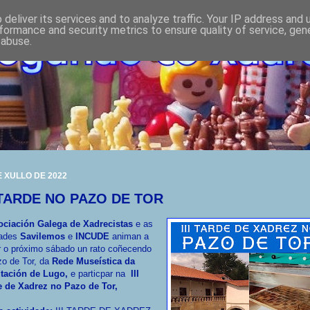
deliver its services and to analyze traffic. Your IP address and
formance and security metrics to ensure quality of service, ge
 abuse.
E XULLO DE 2022
I TARDE NO PAZO DE TOR
ociación Galega de Xadrecistas
e as
dades
Savilemos
e
INCUDE
animan a
r o próximo sábado un rato coñecendo
o de Tor, da
Rede Museística da
tación de Lugo,
e particpar na
III
e de Xadrez no Pazo de Tor,