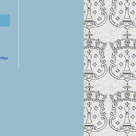
ntiga