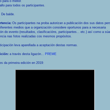
o para o mellor.
llo para todos os participantes.
:
De balde.
rtencia:
Os participantes na proba autorizan a publicación dos sus datos per
iferentes medios que a organización considere oportunos para a necesaria
ión do evento (resultados, clasificacións, participantes... etc.) así como a súa
ncia nas fotos realizadas cos mesmos propósitos.
ticipación leva aparellada a aceptación destas normas.
ición:
a través desta ligazón...
PREME
s da primeira edición en 2019: