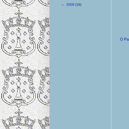
►
2008
(16)
O Pa