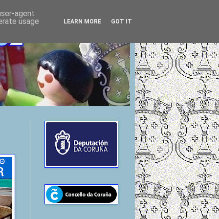
 user-agent
nerate usage
LEARN MORE
GOT IT