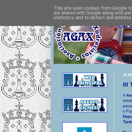
This site uses cookies from Google to 
are shared with Google along with per
statistics, and to detect and address
26 D
II
A
As
enti
pasa
o Paz
Depu
Tard