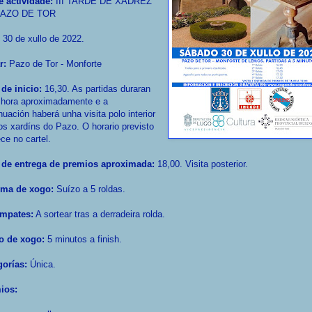
 actividade:
III TARDE DE XADREZ
PAZO DE TOR
30 de xullo de 2022.
r:
Pazo de Tor - Monforte
 de inicio:
16,30. As partidas duraran
 hora aproximadamente e a
nuación haberá unha visita polo interior
os xardíns do Pazo. O horario previsto
ce no cartel.
 de entrega de premios aproximada:
18,00. Visita posterior.
ema de xogo:
Suízo a 5 roldas.
mpates:
A sortear tras a derradeira rolda.
o de xogo:
5 minutos a finish.
gorías:
Única.
ios: