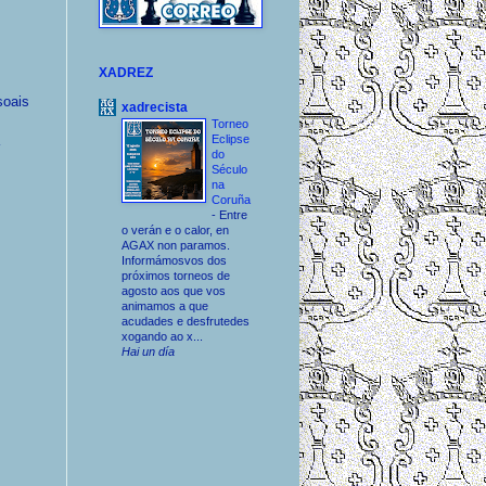
XADREZ
soais
xadrecista
Torneo
Eclipse
do
Século
na
Coruña
-
Entre
o verán e o calor, en
AGAX non paramos.
Informámosvos dos
próximos torneos de
agosto aos que vos
animamos a que
acudades e desfrutedes
xogando ao x...
Hai un día