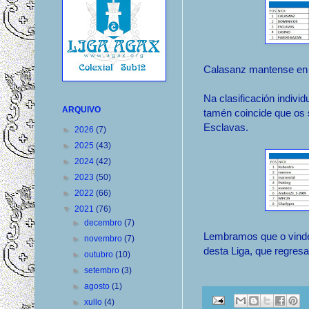
Calasanz mantense en 
Na clasificación indivi
ARQUIVO
tamén coincide que os 
Esclavas.
►
2026
(7)
►
2025
(43)
►
2024
(42)
►
2023
(50)
►
2022
(66)
▼
2021
(76)
►
decembro
(7)
Lembramos que o vindei
►
novembro
(7)
desta Liga, que regresa
►
outubro
(10)
►
setembro
(3)
►
agosto
(1)
►
xullo
(4)