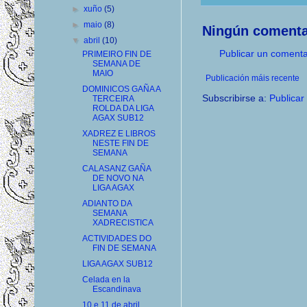
►
xuño
(5)
►
maio
(8)
Ningún comenta
▼
abril
(10)
Publicar un comenta
PRIMEIRO FIN DE
SEMANA DE
MAIO
Publicación máis recente
DOMINICOS GAÑA A
Subscribirse a:
Publicar
TERCEIRA
ROLDA DA LIGA
AGAX SUB12
XADREZ E LIBROS
NESTE FIN DE
SEMANA
CALASANZ GAÑA
DE NOVO NA
LIGA AGAX
ADIANTO DA
SEMANA
XADRECISTICA
ACTIVIDADES DO
FIN DE SEMANA
LIGA AGAX SUB12
Celada en la
Escandinava
10 e 11 de abril