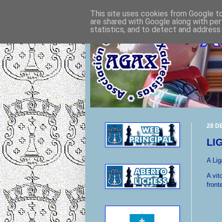
This site uses cookies from Google to 
are shared with Google along with per
statistics, and to detect and address
28 D
LI
A Li
A vit
front