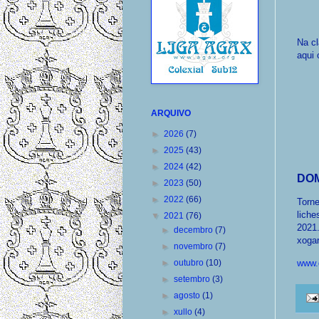
Na cl
aqui 
ARQUIVO
►
2026
(7)
►
2025
(43)
►
2024
(42)
DOM
►
2023
(50)
►
2022
(66)
Torn
liche
▼
2021
(76)
2021
►
decembro
(7)
xogar
►
novembro
(7)
www.
►
outubro
(10)
►
setembro
(3)
►
agosto
(1)
►
xullo
(4)