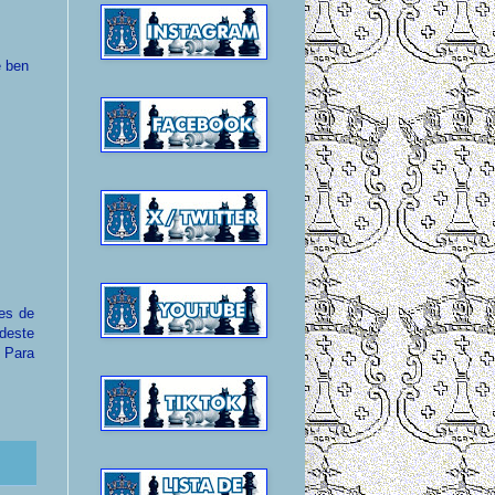
e ben
es de
deste
 Para