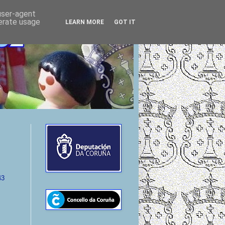
 user-agent
nerate usage
LEARN MORE
GOT IT
43