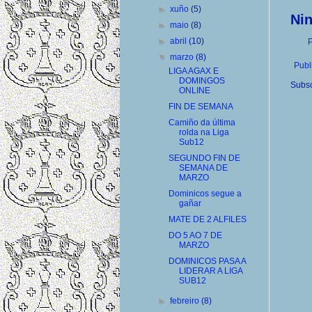
►
xuño
(5)
Ni
►
maio
(8)
►
abril
(10)
P
▼
marzo
(8)
Publ
LIGA AGAX E
DOMINGOS
Subsc
ONLINE
FIN DE SEMANA
Camiño da última
rolda na Liga
Sub12
SEGUNDO FIN DE
SEMANA DE
MARZO
Dominicos segue a
gañar
MATE DE 2 ALFILES
DO 5 AO 7 DE
MARZO
DOMINICOS PASA A
LIDERAR A LIGA
SUB12
►
febreiro
(8)