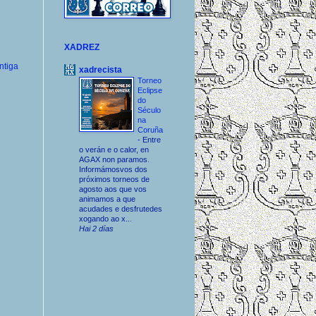
XADREZ
ntiga
xadrecista
Torneo
Eclipse
do
Século
na
Coruña
-
Entre
o verán e o calor, en
AGAX non paramos.
Informámosvos dos
próximos torneos de
agosto aos que vos
animamos a que
acudades e desfrutedes
xogando ao x...
Hai 2 días