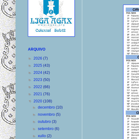
ARQUIVO
►
2026
(7)
►
2025
(43)
►
2024
(42)
►
2023
(50)
►
2022
(66)
►
2021
(76)
▼
2020
(108)
►
decembro
(10)
►
novembro
(5)
►
outubro
(3)
►
setembro
(6)
►
xullo
(2)