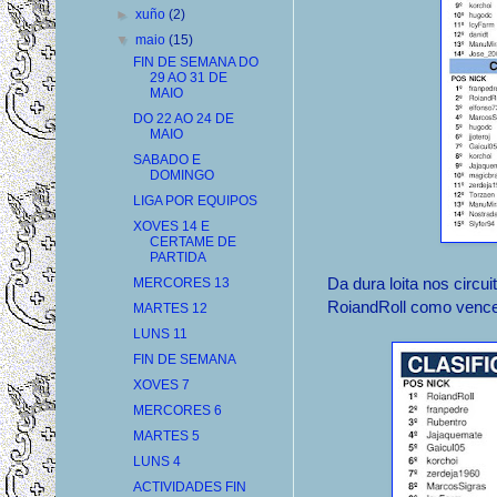
►
xuño
(2)
▼
maio
(15)
FIN DE SEMANA DO
29 AO 31 DE
MAIO
DO 22 AO 24 DE
MAIO
SABADO E
DOMINGO
LIGA POR EQUIPOS
XOVES 14 E
CERTAME DE
PARTIDA
Da dura loita nos circu
MERCORES 13
RoiandRoll como vence
MARTES 12
LUNS 11
FIN DE SEMANA
XOVES 7
MERCORES 6
MARTES 5
LUNS 4
ACTIVIDADES FIN