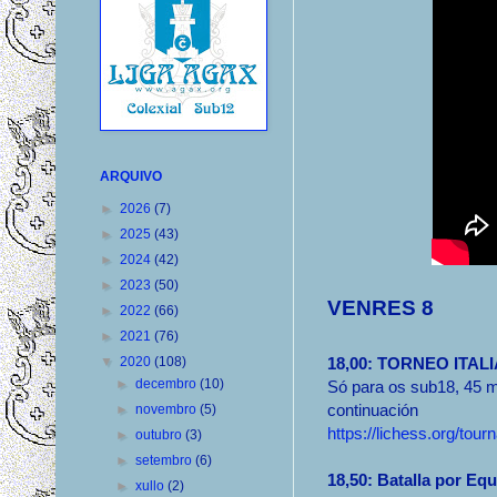
ARQUIVO
►
2026
(7)
►
2025
(43)
►
2024
(42)
►
2023
(50)
VENRES 8
►
2022
(66)
►
2021
(76)
▼
2020
(108)
18,00: TORNEO ITAL
►
decembro
(10)
Só para os sub18, 45 m
continuación
►
novembro
(5)
https://lichess.org/to
►
outubro
(3)
►
setembro
(6)
18,50: Batalla por Eq
►
xullo
(2)