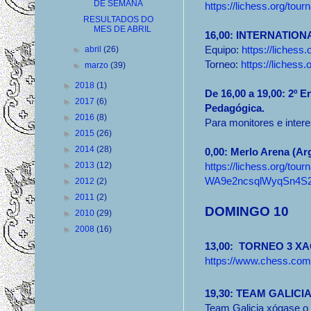
DE SEMANA
https://lichess.org/to
RESULTADOS DO
MES DE ABRIL
16,00: INTERNATIONA
Equipo:
https://lichess
►
abril
(26)
Torneo:
https://liches
►
marzo
(39)
►
2018
(1)
De 16,00 a 19,00: 2º 
►
2017
(6)
Pedagógica.
►
2016
(8)
Para monitores e inter
►
2015
(26)
►
2014
(28)
0,00: Merlo Arena (Ar
►
2013
(12)
https://lichess.org/
WA9e2ncsqlWyqSn4S2
►
2012
(2)
►
2011
(2)
DOMINGO 10
►
2010
(29)
►
2008
(16)
13,00: TORNEO 3 X
https://www.chess.com
19,30: TEAM GALIC
Team Galicia xógase o 