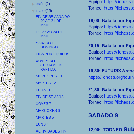
Equipo:
https://lichess
►
xuño
(2)
Torneo:
https://liches
▼
maio
(15)
FIN DE SEMANA DO
19,00: Batalla por 
29 AO 31 DE
MAIO
Equipo:
https://lichess
DO 22 AO 24 DE
Torneo:
https://liches
MAIO
SABADO E
20,15: Batalla por 
DOMINGO
Equipo:
https://lichess
LIGA POR EQUIPOS
Torneo:
https://liches
XOVES 14 E
CERTAME DE
PARTIDA
19,30: FUTURIX Aren
MERCORES 13
https://lichess.org/tou
MARTES 12
21,30: Batalla por Eq
LUNS 11
Equipo:
https://lichess
FIN DE SEMANA
Torneo:
https://lichess
XOVES 7
MERCORES 6
SABADO 9
MARTES 5
LUNS 4
Sub
12,00: TORNEO
ACTIVIDADES FIN