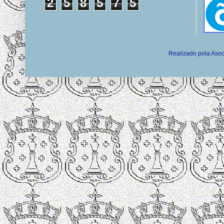
2
5
8
5
7
5
Realizado pola Asoc