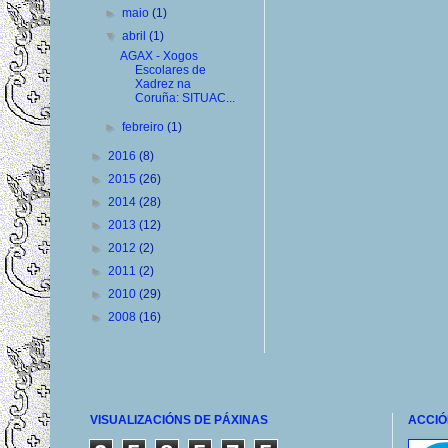
►
maio
(1)
▼
abril
(1)
AGAX - Xogos
Escolares de
Xadrez na
Coruña: SITUAC...
►
febreiro
(1)
►
2016
(8)
►
2015
(26)
►
2014
(28)
►
2013
(12)
►
2012
(2)
►
2011
(2)
►
2010
(29)
►
2008
(16)
VISUALIZACIÓNS DE PÁXINAS
ACCIÓ