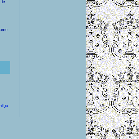
 de
 como
ntiga