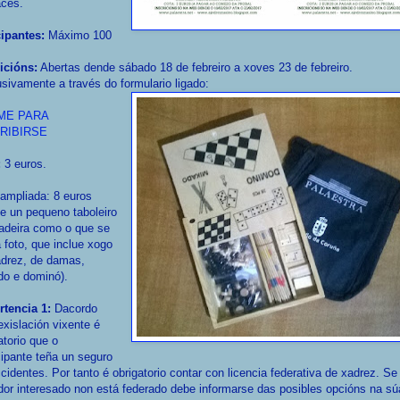
aces.
cipantes:
Máximo 100
icións:
Abertas dende sábado 18 de febreiro a xoves 23 de febreiro.
sivamente a través do formulario ligado:
ME PARA
RIBIRSE
:
3 euros.
ampliada: 8 euros
ue un pequeno taboleiro
adeira como o que se
 foto, que inclue xogo
adrez, de damas,
do e dominó).
rtencia 1:
Dacordo
exislación vixente é
atorio que o
cipante teña un seguro
cidentes. Por tanto é obrigatorio contar con licencia federativa de xadrez. Se
or interesado non está federado debe informarse das posibles opcións na sú