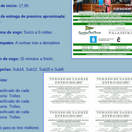
de inicio:
17,00.
 de entrega de premios aproximada:
.
ema de xogo:
Suízo a 5 roldas.
mpates:
A sortear tras a derradeira
.
o de xogo:
15 minutos a finish.
gorías:
Sub14, Sub12, Sub10 e Sub8.
ios:
asificado de cada
oría: Trofeo.
asificado de cada
oría: Trofeo.
asificado de cada
oría: Trofeo.
o para os tres mellores