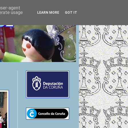
 user-agent
nerate usage
LEARN MORE
GOT IT