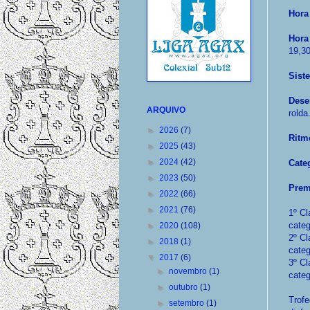
Hora 
Hora
19,30
Sist
Dese
ARQUIVO
rolda
►
2026
(7)
Ritm
►
2025
(43)
►
2024
(42)
Cate
►
2023
(50)
Prem
►
2022
(66)
►
2021
(76)
1º Cl
categ
►
2020
(108)
2º Cl
►
2018
(1)
categ
▼
2017
(6)
3º Cl
►
novembro
(1)
categ
►
outubro
(1)
Trofe
►
setembro
(1)