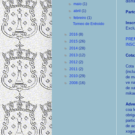
disfr
►
maio
(1)
►
abril
(1)
Part
▼
febreiro
(1)
Inscr
Torneo de Entroido
Exclu
►
2016
(8)
PRE
►
2015
(26)
INSC
►
2014
(28)
►
2013
(12)
Cota
►
2012
(2)
Cota 
►
2011
(2)
(incl
►
2010
(29)
de m
ve na
►
2008
(16)
de x
mika
Adve
coa l
obrig
parti
de ac
xogad