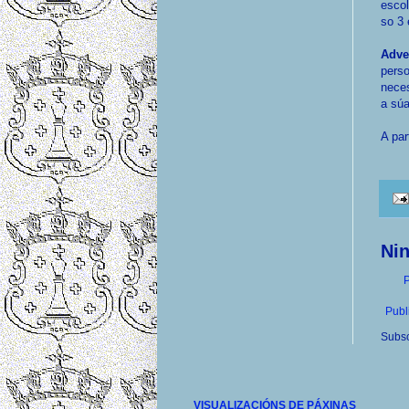
esco
so 3 
Adve
perso
neces
a súa
A par
Ni
P
Publ
Subsc
VISUALIZACIÓNS DE PÁXINAS