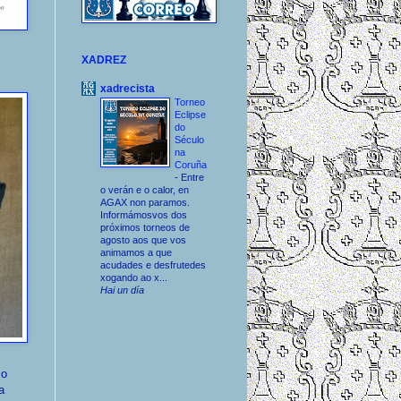
XADREZ
xadrecista
Torneo
Eclipse
do
Século
na
Coruña
-
Entre
o verán e o calor, en
AGAX non paramos.
Informámosvos dos
próximos torneos de
agosto aos que vos
animamos a que
acudades e desfrutedes
xogando ao x...
Hai un día
 o
a