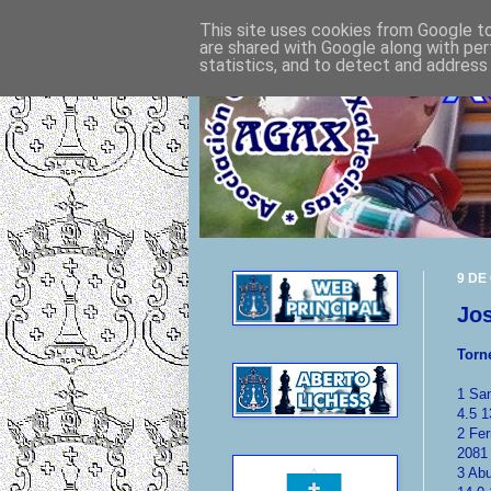
This site uses cookies from Google to 
are shared with Google along with per
statistics, and to detect and address
9 DE
Jos
Torn
1 San
4.5 1
2 Fer
2081 
3 Ab