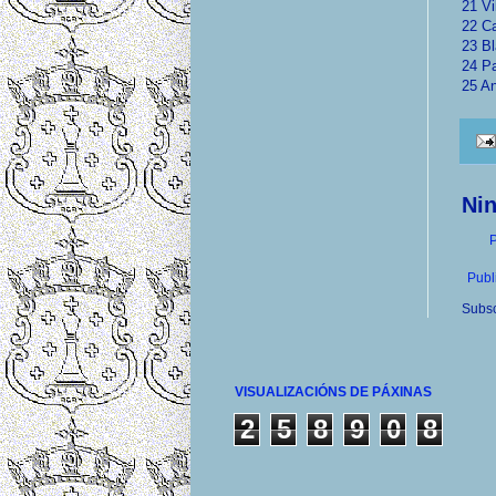
21 Vi
22 Ca
23 Bl
24 Pa
25 An
Ni
P
Publ
Subsc
VISUALIZACIÓNS DE PÁXINAS
2
5
8
9
0
8