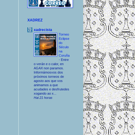
XADREZ
xadrecista
Torneo
Eclipse
do
Século
na
Coruña
-
Entre
o verán e o calor, en
AGAX non paramos.
Informámosvos dos
próximos torneos de
agosto aos que vos
animamos a que
acudades e desfrutedes
xogando ao x...
Hai 21 horas