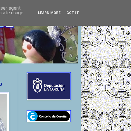
 user-agent
nerate usage
LEARN MORE
GOT IT
o