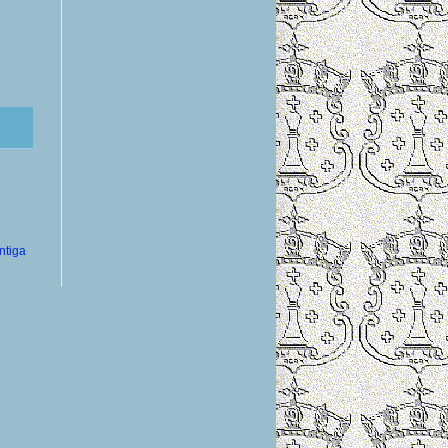
ntiga