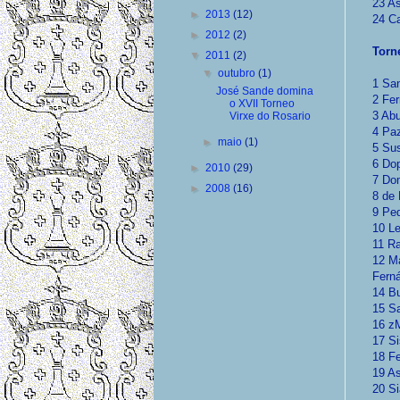
23 As
►
2013
(12)
24 Ca
►
2012
(2)
Torn
▼
2011
(2)
▼
outubro
(1)
1 San
José Sande domina
2 Fer
o XVII Torneo
3 Abu
Virxe do Rosario
4 Paz
►
maio
(1)
5 Sus
6 Dop
►
2010
(29)
7 Dom
►
2008
(16)
8 de 
9 Ped
10 Le
11 Ra
12 Ma
Ferná
14 Bu
15 Sa
16 zM
17 Si
18 Fe
19 As
20 Si