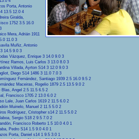
13.0 4
os Porta, Antonio
4 13.5 12.0 4
reira Giralda,
isco 1752 3.5 16.0
3
ico Mera, Adrián 1911
5.0 11.0 3
avila Muñiz, Antonio
3 14.5 9.0 3
lodas Vázquez, Enrique 3 14.0 9.0 3
tínez Ramos, Luis Carlos 3 13.0 8.0 3
rdina Villada, Ayrton S14 3 12.0 9.0 3
gliot, Diego S14 1486 3 11.0 7.0 3
omínguez Fernández, Santiago 1939 2.5 16.0 9.5 2
rnández Maceiras, Rogelio 1879 2.5 13.5 9.0 2
 Blas, Angel 2.5 11.5 6.5 2
al, Francisco 1705 2 13.0 6.0 2
so Lale, Juan Carlos 1619 2 11.5 6.0 2
dión Muinelo, Manuel 2 11.5 5.0 2
iros Rodríguez, Cristopher s14 2 11.5 5.0 2
laboa, Sergio S18 2 9.5 7.0 2
andón, Francisco Roberto 1.5 10.0 4.0 1
aba, Pedro S14 1.5 9.0 4.0 1
zos Porta, Daniel s14 1 9.5 3.0 1