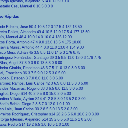
torga Iglesias, Alejandro S14 0 12.5 0.0 0
staño Ces, Manuel 0 10.5 0.0 0
eo Rápidas
de Edreira, Jose 50 4 10.5 12.0 17.5 4 182 13.50
reiro Pailos, Alejandro 49 4 10.5 12.0 17.5 4 177 13.50
ín, Manuel 48 4 10.0 14.0 16.0 4 186 12.00
os Porta, Antonio 47 4 9.0 13.0 13.5 4 175 10.00
avila Muñiz, Antonio 44 4 8.0 11.0 13.0 4 154 9.00
ico Mera, Adrián 45 3.5 8.5 11.0 14.5 3 176 8.75
ínguez Fernández, Santiago 39 3.5 8.5 11.0 13.0 3 176 7.75
Blas, Angel 37 3 9.0 9.0 13.5 3 0 6.00
reira Giralda, Francisco 46 3 7.5 11.0 13.0 3 0 6.00
al, Francisco 36 3 7.5 9.0 12.5 3 0 5.00
poso, Esteban 3 7.0 8.0 11.0 3 0 6.00
rtínez Ramos, Luis Carlos 42 3 6.5 8.0 11.5 3 0 5.00
ndez Maceiras, Rogelio 38 3 6.5 8.0 11.5 3 0 5.00
gliot, Diego S14 40 2 9.5 8.0 15.0 2 0 5.00
rdina Villada, Ayrton S14 41 2 8.5 8.0 13.5 2 0 3.00
edín Babío, Diego 2 8.5 7.0 12.0 1 0 1.00
so Lale, Juan Carlos 30 2 8.5 5.0 13.5 2 0 3.00
rreiros Rodríguez, Cristopher s14 28 2 6.5 6.0 10.0 2 0 3.00
torga Iglesias, Alejandro S14 15 2 6.5 5.0 11.5 1 0 2.00
aba, Pedro S14 19 2 6.5 3.0 10.5 1 0 1.00