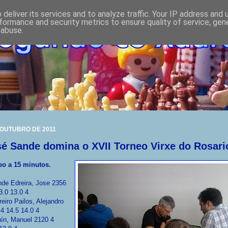
deliver its services and to analyze traffic. Your IP address and
formance and security metrics to ensure quality of service, ge
 abuse.
 OUTUBRO DE 2011
é Sande domina o XVII Torneo Virxe do Rosari
eo a 15 minutos.
de Edreira, Jose 2356
3.0 13.0 4
reiro Pailos, Alejandro
4 14.5 14.0 4
uín, Manuel 2120 4