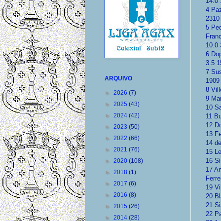
14.0 
4 Paz
2310 
5 Ped
Franc
10.0 
6 Dop
3.5 1
7 Sus
ARQUIVO
1909 
8 Vil
►
2026
(7)
9 Mar
►
2025
(43)
10 Sa
►
2024
(42)
11 Bu
12 D
►
2023
(50)
13 Fe
►
2022
(66)
14 de
►
2021
(76)
15 Le
16 Si
►
2020
(108)
17 An
►
2018
(1)
Ferre
►
2017
(6)
19 Vi
►
2016
(8)
20 Bl
21 Si
►
2015
(26)
22 Pa
►
2014
(28)