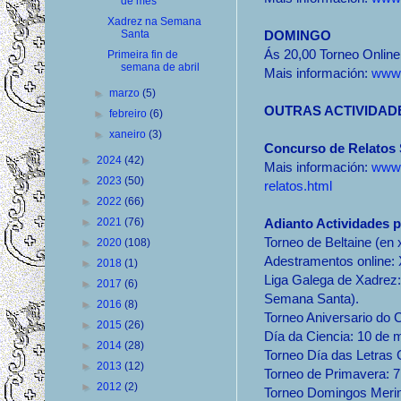
de mes
Xadrez na Semana
Santa
DOMINGO
Ás 20,00 Torneo Online
Primeira fin de
semana de abril
Mais información:
www.
►
marzo
(5)
OUTRAS ACTIVIDAD
►
febreiro
(6)
►
xaneiro
(3)
Concurso de Relatos
►
2024
(42)
Mais información:
www.
►
2023
(50)
relatos.html
►
2022
(66)
►
2021
(76)
Adianto Actividades p
Torneo de Beltaine (en 
►
2020
(108)
Adestramentos online: 
►
2018
(1)
Liga Galega de Xadrez
►
2017
(6)
Semana Santa).
►
2016
(8)
Torneo Aniversario do 
►
2015
(26)
Día da Ciencia: 10 de 
►
2014
(28)
Torneo Día das Letras 
►
2013
(12)
Torneo de Primavera: 7
►
2012
(2)
Torneo Domingos Merin