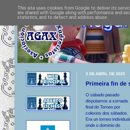
This site uses cookies from Google to deliver its servi
are shared with Google along with performance and secu
statistics, and to detect and address abuse.
3 DE ABRIL DE 2025
Primeira fin de
O sábado pasado
disputamos a xornada
final do Torneo por
colexios dos sábados.
Era un torneo individual
onde o dominio do