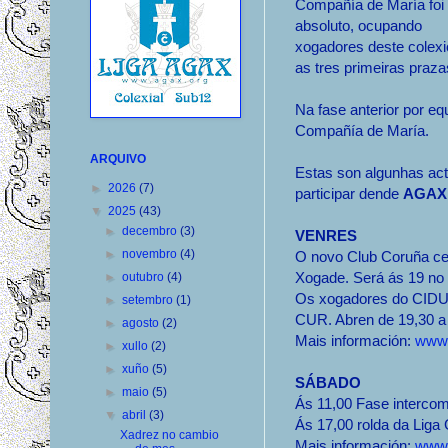
Compañía de María foi
absoluto, ocupando
xogadores deste colexi
as tres primeiras praza
Na fase anterior por eq
Compañía de María.
ARQUIVO
Estas son algunhas act
►
2026
(7)
participar dende
AGAX
▼
2025
(43)
►
decembro
(3)
VENRES
►
novembro
(4)
O novo Club Coruña ce
Xogade. Será ás 19 no 
►
outubro
(4)
Os xogadores do CIDU e
►
setembro
(1)
CUR. Abren de 19,30 a 
►
agosto
(2)
Mais información:
www.
►
xullo
(2)
►
xuño
(5)
SÁBADO
►
maio
(5)
Ás 11,00 Fase intercom
▼
abril
(3)
Ás 17,00 rolda da Liga
Xadrez no cambio
Mais información:
www.